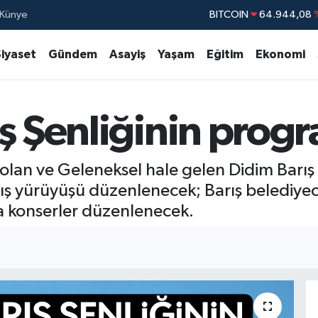
BITCOIN
64.944,08
Künye
DOLAR
47,7436
Siyaset
Gündem
Asayiş
Yaşam
Eğitim
Ekonomi
EURO
55,2510
STERLİN
64,4811
GRAM ALTIN
6660.55
ş Şenliğinin progr
BİST100
13.77
olan ve Geleneksel hale gelen Didim Barış 
ş yürüyüşü düzenlenecek; Barış belediyecil
ca konserler düzenlenecek.