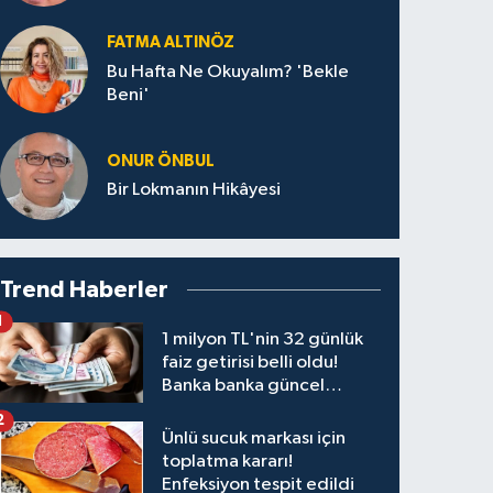
FATMA ALTINÖZ
Bu Hafta Ne Okuyalım? 'Bekle
Beni'
ONUR ÖNBUL
Bir Lokmanın Hikâyesi
Trend Haberler
1
1 milyon TL'nin 32 günlük
faiz getirisi belli oldu!
Banka banka güncel
kazanç tablosu
2
Ünlü sucuk markası için
toplatma kararı!
Enfeksiyon tespit edildi