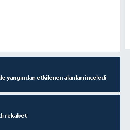
de yangından etkilenen alanları inceledi
lı rekabet