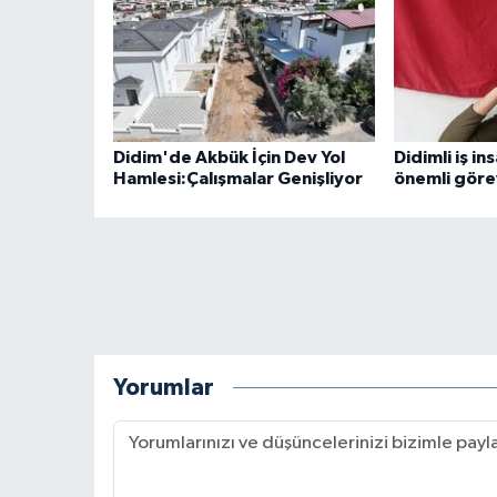
Didim'de Akbük İçin Dev Yol
Didimli iş in
Hamlesi:Çalışmalar Genişliyor
önemli göre
Yorumlar