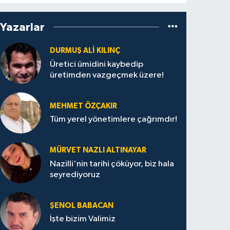
Yazarlar
DURMUŞ ALI KILINÇ
Üretici ümidini kaybedip
üretimden vazgeçmek üzere!
MEHMET ÖZÇAKIR
Tüm yerel yönetimlere çağrımdır!
MÜRVET NAZLI ALTINAYAR
Nazilli'nin tarihi çöküyor, biz hala
seyrediyoruz
ŞENOL BABACAN
İşte bizim Valimiz