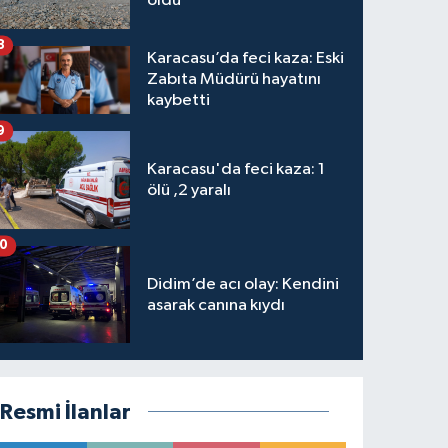
oldu
8
Karacasu’da feci kaza: Eski
Zabıta Müdürü hayatını
kaybetti
9
Karacasu'da feci kaza: 1
ölü ,2 yaralı
10
Didim’de acı olay: Kendini
asarak canına kıydı
Resmi İlanlar