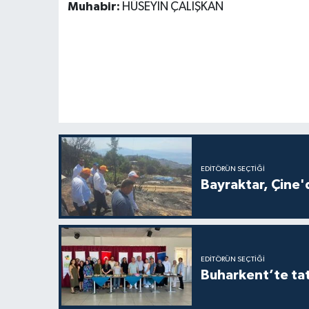
Muhabir:
HÜSEYİN ÇALIŞKAN
EDITÖRÜN SEÇTIĞI
Bayraktar, Çine'
EDITÖRÜN SEÇTIĞI
Buharkent’te tat