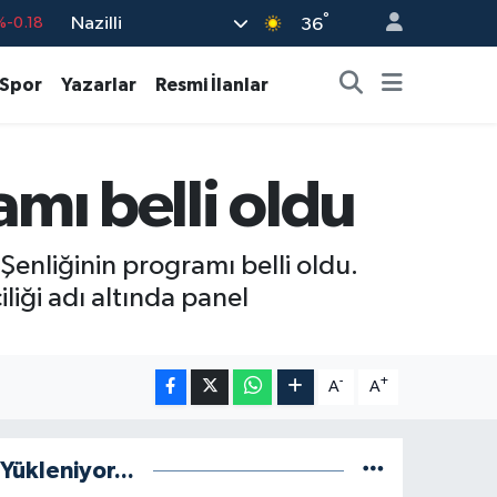
%-0.18
°
Nazilli
36
%0.18
Spor
Yazarlar
Resmi İlanlar
%0.32
%0.38
%0.03
amı belli oldu
9
%-14
Şenliğinin programı belli oldu.
iği adı altında panel
-
+
A
A
Yükleniyor...