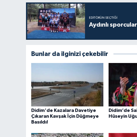
EDITÖRÜN SEÇTIĞI
Aydınlı sporcular
Bunlar da ilginizi çekebilir
Didim'de Kazalara Davetiye
Didim’de Sa
Çıkaran Kavşak İçin Düğmeye
Hüseyin Uğur
Basıldı!