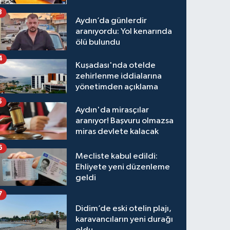
3
Aydın’da günlerdir
aranıyordu: Yol kenarında
ölü bulundu
4
Kuşadası'nda otelde
zehirlenme iddialarına
yönetimden açıklama
5
Aydın'da mirasçılar
aranıyor! Başvuru olmazsa
miras devlete kalacak
6
Mecliste kabul edildi:
Ehliyete yeni düzenleme
geldi
7
Didim’de eski otelin plajı,
karavancıların yeni durağı