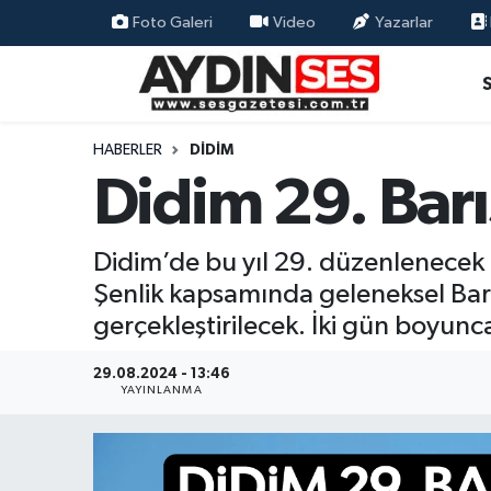
Foto Galeri
Video
Yazarlar
Asayiş
Aydın Nöbetçi Eczaneler
Gündem
Aydın Hava Durumu
HABERLER
DIDIM
Didim 29. Barı
Siyaset
Aydin Namaz Vakitleri
Ekonomi
Aydın Trafik Yoğunluk Haritası
Didim’de bu yıl 29. düzenlenecek 
Şenlik kapsamında geleneksel Barı
Yaşam
Süper Lig Puan Durumu ve Fikstür
gerçekleştirilecek. İki gün boyun
Eğitim
Tüm Manşetler
29.08.2024 - 13:46
YAYINLANMA
Kültür Sanat
Son Dakika Haberleri
Spor
Haber Arşivi