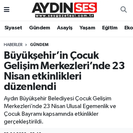
Asayiş
Aydın Nöbetçi Eczaneler
Siyaset
Gündem
Asayiş
Yaşam
Eğitim
Ek
Gündem
Aydın Hava Durumu
HABERLER
GÜNDEM
Siyaset
Aydin Namaz Vakitleri
Büyükşehir’in Çocuk
Gelişim Merkezleri’nde 23
Ekonomi
Aydın Trafik Yoğunluk Haritası
Nisan etkinlikleri
Yaşam
Süper Lig Puan Durumu ve Fikstür
düzenlendi
Aydın Büyükşehir Belediyesi Çocuk Gelişim
Eğitim
Tüm Manşetler
Merkezleri’nde 23 Nisan Ulusal Egemenlik ve
Kültür Sanat
Son Dakika Haberleri
Çocuk Bayramı kapsamında etkinlikler
gerçekleştirildi.
Spor
Haber Arşivi