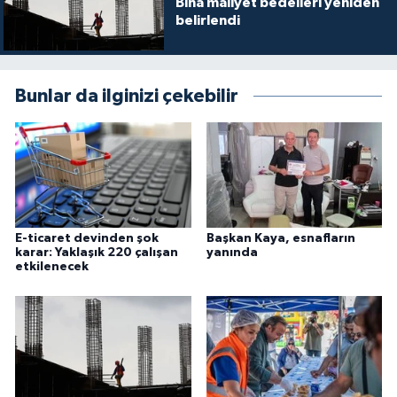
Bina maliyet bedelleri yeniden
belirlendi
Bunlar da ilginizi çekebilir
E-ticaret devinden şok
Başkan Kaya, esnafların
karar: Yaklaşık 220 çalışan
yanında
etkilenecek