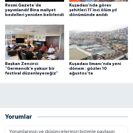
Resmi Gazete'de
Kuşadası’nda görev
yayımlandı! Bina maliyet
şehitleri 11’inci ölüm yıl
bedelleri yeniden belirlendi
dönümünde anıldı
Başkan Zencirci:
Kuşadası limanı'nda yeni
"Germencik’e yakışır bir
dönem : gözler 10
festival düzenleyeceğiz"
ağustos'ta
Yorumlar