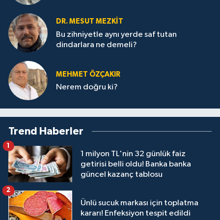
DR. MESUT MEZKIT
Bu zihniyetle aynı yerde saf tutan
dindarlara ne demeli?
MEHMET ÖZÇAKIR
Nerem doğru ki?
Trend Haberler
1
1 milyon TL'nin 32 günlük faiz
getirisi belli oldu! Banka banka
güncel kazanç tablosu
2
Ünlü sucuk markası için toplatma
kararı! Enfeksiyon tespit edildi