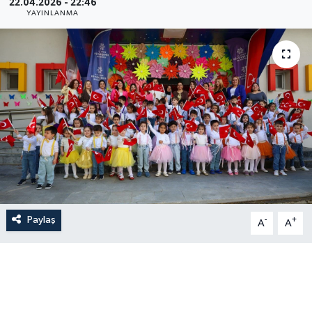
22.04.2026 - 22:46
YAYINLANMA
Paylaş
-
+
A
A