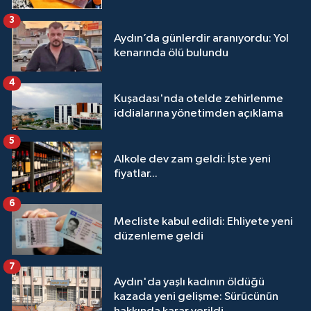
3
Aydın’da günlerdir aranıyordu: Yol
kenarında ölü bulundu
4
Kuşadası'nda otelde zehirlenme
iddialarına yönetimden açıklama
5
Alkole dev zam geldi: İşte yeni
fiyatlar...
6
Mecliste kabul edildi: Ehliyete yeni
düzenleme geldi
7
Aydın'da yaşlı kadının öldüğü
kazada yeni gelişme: Sürücünün