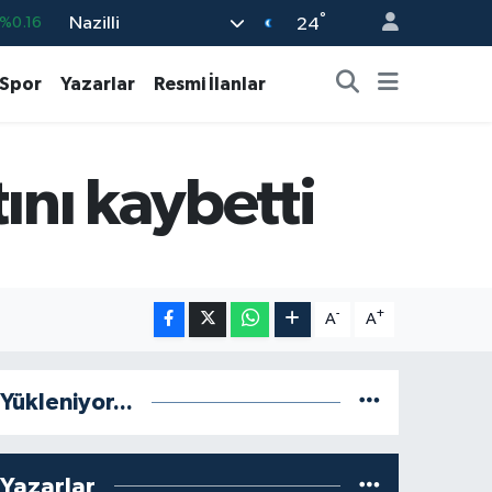
°
Nazilli
04
%0
24
-0.08
Spor
Yazarlar
Resmi İlanlar
43
%0
%0.12
ını kaybetti
9
%70
%0.16
-
+
A
A
Yükleniyor...
Yazarlar