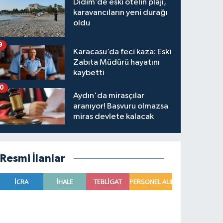
Didim’de eski otelin plajı,
karavancıların yeni durağı
oldu
9
Karacasu’da feci kaza: Eski
Zabıta Müdürü hayatını
kaybetti
10
Aydın'da mirasçılar
aranıyor! Başvuru olmazsa
miras devlete kalacak
Resmi İlanlar