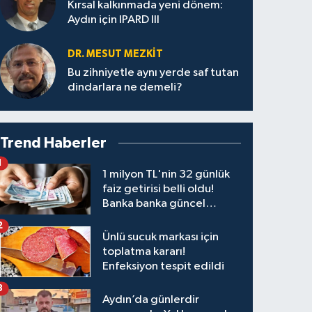
Kırsal kalkınmada yeni dönem:
Aydın için IPARD III
DR. MESUT MEZKIT
Bu zihniyetle aynı yerde saf tutan
dindarlara ne demeli?
Trend Haberler
1
1 milyon TL'nin 32 günlük
faiz getirisi belli oldu!
Banka banka güncel
kazanç tablosu
2
Ünlü sucuk markası için
toplatma kararı!
Enfeksiyon tespit edildi
3
Aydın’da günlerdir