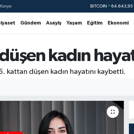
Künye
DOLAR
47,67
EURO
55,0406
%
Siyaset
Gündem
Asayiş
Yaşam
Eğitim
Ekonomi
STERLİN
64,21
GRAM ALTIN
6500.87
 düşen kadın hayat
BİST100
13.79
BITCOIN
64.643,95
5. kattan düşen kadın hayatını kaybetti.