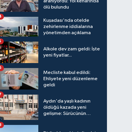
aranıyordu: Yol kenarında
ölü bulundu
4
Kuşadası'nda otelde
zehirlenme iddialarına
yönetimden açıklama
5
Alkole dev zam geldi: İşte
yeni fiyatlar...
6
Mecliste kabul edildi:
Ehliyete yeni düzenleme
geldi
7
Aydın'da yaşlı kadının
öldüğü kazada yeni
gelişme: Sürücünün
hakkında karar verildi
8