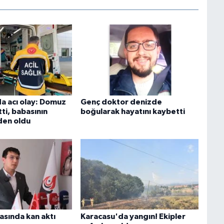
 acı olay: Domuz
Genç doktor denizde
tti, babasının
boğularak hayatını kaybetti
den oldu
asında kan aktı
Karacasu'da yangın! Ekipler