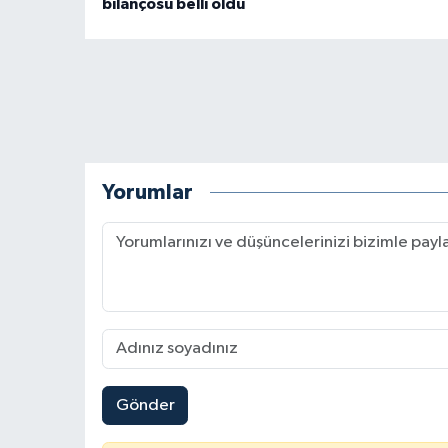
bilançosu belli oldu
Yorumlar
Gönder