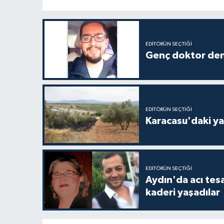
EDITÖRÜN SEÇTIĞI
Genç doktor den
EDITÖRÜN SEÇTIĞI
Karacasu'daki ya
EDITÖRÜN SEÇTIĞI
Aydın'da acı tes
kaderi yaşadılar