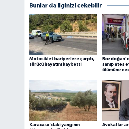
Bunlar da ilginizi çekebilir
Motosiklet bariyerlere çarptı,
Bozdoğan'da
sürücü hayatını kaybetti
sanıp ateş e
ölümüne ne
Karacasu'daki yangının
Avukatlar ar