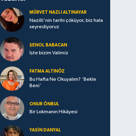
MÜRVET NAZLI ALTINAYAR
Nazilli'nin tarihi çöküyor, biz hala
seyrediyoruz
ŞENOL BABACAN
İşte bizim Valimiz
FATMA ALTINÖZ
Bu Hafta Ne Okuyalım? 'Bekle
Beni'
ONUR ÖNBUL
Bir Lokmanın Hikâyesi
YASIN DANYAL