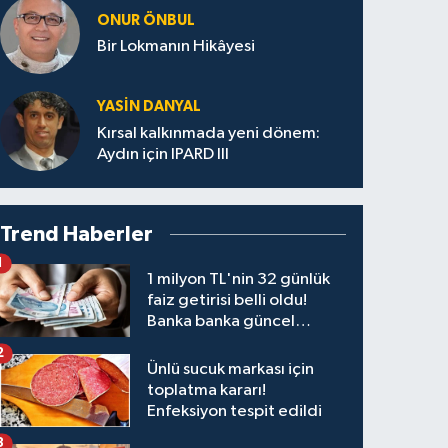
ONUR ÖNBUL
Bir Lokmanın Hikâyesi
YASIN DANYAL
Kırsal kalkınmada yeni dönem:
Aydın için IPARD III
Trend Haberler
1
1 milyon TL'nin 32 günlük
faiz getirisi belli oldu!
Banka banka güncel
kazanç tablosu
2
Ünlü sucuk markası için
toplatma kararı!
Enfeksiyon tespit edildi
3