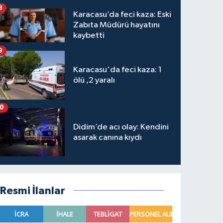
8
Karacasu’da feci kaza: Eski
Zabıta Müdürü hayatını
kaybetti
9
Karacasu'da feci kaza: 1
ölü ,2 yaralı
10
Didim’de acı olay: Kendini
asarak canına kıydı
Resmi İlanlar