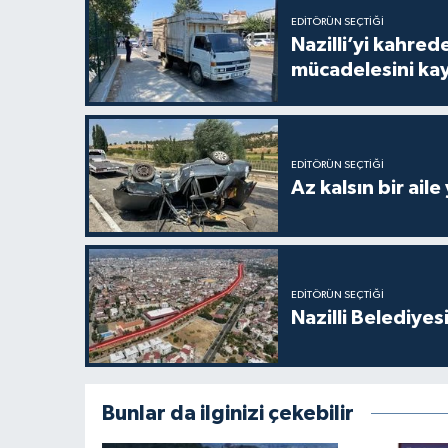
EDITÖRÜN SEÇTIĞI
Nazilli’yi kahre
mücadelesini ka
EDITÖRÜN SEÇTIĞI
Az kalsın bir aile
EDITÖRÜN SEÇTIĞI
Nazilli Belediyes
Bunlar da ilginizi çekebilir