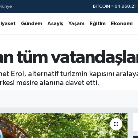
BITCOIN
64.960,21
Künye
DOLAR
47,7436
Siyaset
Gündem
Asayiş
Yaşam
Eğitim
Ekonomi
EURO
55,2510
STERLİN
64,4811
GRAM ALTIN
6648.99
an tüm vatandaşla
BİST100
13.77
 Erol, alternatif turizmin kapısını arala
rkesi mesire alanına davet etti.