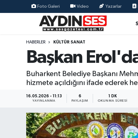
Foto Galeri
Video
Yazarlar
Asayiş
Aydın Nöbetçi Eczaneler
Gündem
Aydın Hava Durumu
HABERLER
KÜLTÜR SANAT
Başkan Erol'd
Siyaset
Aydin Namaz Vakitleri
Ekonomi
Aydın Trafik Yoğunluk Haritası
Buharkent Belediye Başkanı Mehmet
hizmete açıldığını ifade ederek he
Yaşam
Süper Lig Puan Durumu ve Fikstür
16.05.2026 - 11:13
6
1 DK
Eğitim
Tüm Manşetler
YAYINLANMA
PAYLAŞIM
OKUNMA SÜRESI
Kültür Sanat
Son Dakika Haberleri
Spor
Haber Arşivi