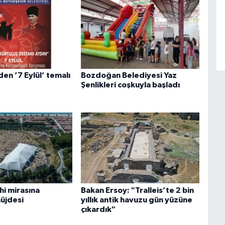
en ’7 Eylül’ temalı
Bozdoğan Belediyesi Yaz
Şenlikleri coşkuyla başladı
ihi mirasına
Bakan Ersoy: "Tralleis’te 2 bin
üjdesi
yıllık antik havuzu gün yüzüne
çıkardık"