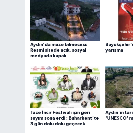
Aydın’da müze bilmecesi:
Büyükşehir’d
Resmi sitede açık, sosyal
yarışma
medyada kapalı
Taze İncir Festivali için geri
Aydın'ın tar
sayım sona erdi : Buharkent'te
'UNESCO' m
3 gün dolu dolu geçecek