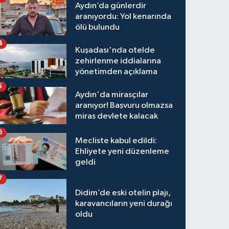
Aydın’da günlerdir
aranıyordu: Yol kenarında
ölü bulundu
4
Kuşadası'nda otelde
zehirlenme iddialarına
yönetimden açıklama
5
Aydın'da mirasçılar
aranıyor! Başvuru olmazsa
miras devlete kalacak
6
Mecliste kabul edildi:
Ehliyete yeni düzenleme
geldi
7
Didim’de eski otelin plajı,
karavancıların yeni durağı
oldu