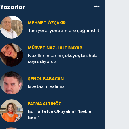
Yazarlar
MEHMET ÖZÇAKIR
Tüm yerel yönetimlere çağrımdır!
MÜRVET NAZLI ALTINAYAR
Nazilli'nin tarihi çöküyor, biz hala
seyrediyoruz
ŞENOL BABACAN
İşte bizim Valimiz
FATMA ALTINÖZ
Bu Hafta Ne Okuyalım? 'Bekle
Beni'