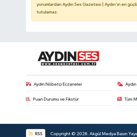
yorumlardan Aydın Ses Gazetesi | Aydın'ın en güçlü
tutulamaz.
Aydın Nöbetçi Eczaneler
Aydın
Puan Durumu ve Fikstür
Tüm M
RSS
Copyright © 2026. Akgül Medya Basın Yayın M