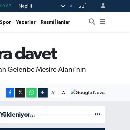
%0.87
°
Nazilli
23
%0.18
Spor
Yazarlar
Resmi İlanlar
%0.32
%0.38
%2.59
ra davet
3
%-19
yan Gelenbe Mesire Alanı’nın
-
+
A
A
Yükleniyor...