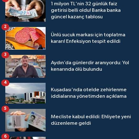
1 milyon TL'nin 32 günlük faiz
getirisi belli oldu! Banka banka
güncel kazanç tablosu
2
Ünlü sucuk markası için toplatma
kararı! Enfeksiyon tespit edildi
3
Aydın’da günlerdir aranıyordu: Yol
kenarında ölü bulundu
4
Kuşadası'nda otelde zehirlenme
iddialarına yönetimden açıklama
5
Mecliste kabul edildi: Ehliyete yeni
düzenleme geldi
6