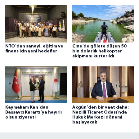
NTO'dan sanayi, eğitim ve
Çine’de gölete düşen 50
finans için yeni hedefler
bin dolarlık helikopter
ekipmanı kurtarıldı
Kaymakam Kan'dan
Akgün'den bir vaat daha:
Başsavcı Karartı'ya hayırlı
Nazilli Ticaret Odası’nda
olsun ziyareti
Hukuk Merkezi dönemi
başlayacak