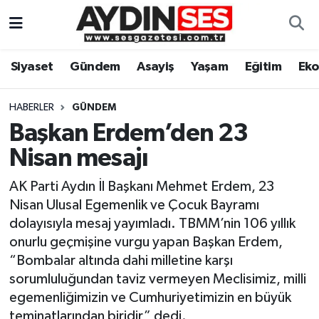
Asayiş
Aydın Nöbetçi Eczaneler
Siyaset
Gündem
Asayiş
Yaşam
Eğitim
Ek
Gündem
Aydın Hava Durumu
HABERLER
GÜNDEM
Siyaset
Aydin Namaz Vakitleri
Başkan Erdem’den 23
Nisan mesajı
Ekonomi
Aydın Trafik Yoğunluk Haritası
AK Parti Aydın İl Başkanı Mehmet Erdem, 23
Yaşam
Süper Lig Puan Durumu ve Fikstür
Nisan Ulusal Egemenlik ve Çocuk Bayramı
dolayısıyla mesaj yayımladı. TBMM’nin 106 yıllık
Eğitim
Tüm Manşetler
onurlu geçmişine vurgu yapan Başkan Erdem,
“Bombalar altında dahi milletine karşı
Kültür Sanat
Son Dakika Haberleri
sorumluluğundan taviz vermeyen Meclisimiz, milli
egemenliğimizin ve Cumhuriyetimizin en büyük
Spor
Haber Arşivi
teminatlarından biridir” dedi.