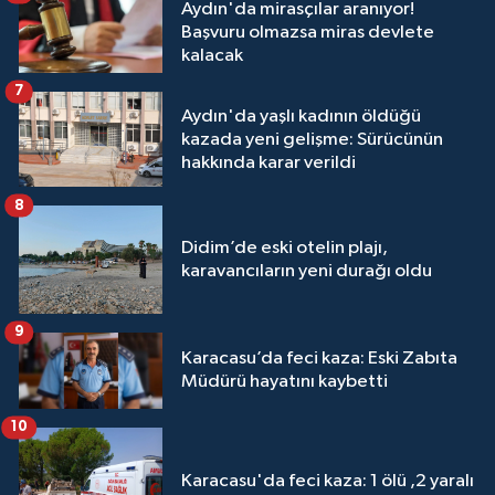
Aydın'da mirasçılar aranıyor!
Başvuru olmazsa miras devlete
kalacak
7
Aydın'da yaşlı kadının öldüğü
kazada yeni gelişme: Sürücünün
hakkında karar verildi
8
Didim’de eski otelin plajı,
karavancıların yeni durağı oldu
9
Karacasu’da feci kaza: Eski Zabıta
Müdürü hayatını kaybetti
10
Karacasu'da feci kaza: 1 ölü ,2 yaralı