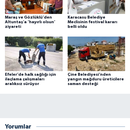
Maraş ve Gözlüklü’den
Karacasu Belediye
Altuntaş’a ‘hayırlı olsun’
Meclisinin festival kararı
ziyareti
belli oldu
Efeler’de halk sağlığı için
Çine Belediyesi’nden
ilaçlama çalışmaları
yangın mağduru üreticilere
aralıksız sürüyor
saman desteği
Yorumlar