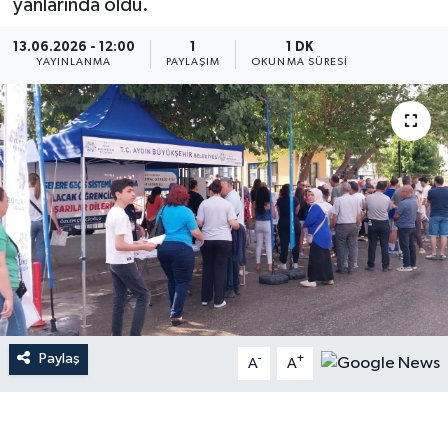
yanlarında oldu.
13.06.2026 - 12:00
1
1 DK
YAYINLANMA
PAYLAŞIM
OKUNMA SÜRESI
Paylaş
-
+
A
A