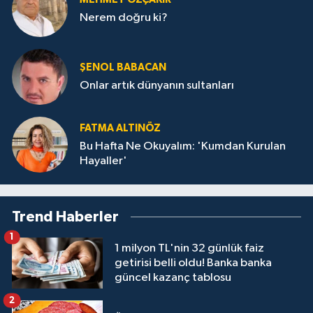
Nerem doğru ki?
ŞENOL BABACAN
Onlar artık dünyanın sultanları
FATMA ALTINÖZ
Bu Hafta Ne Okuyalım: 'Kumdan Kurulan
Hayaller'
Trend Haberler
1
1 milyon TL'nin 32 günlük faiz
getirisi belli oldu! Banka banka
güncel kazanç tablosu
2