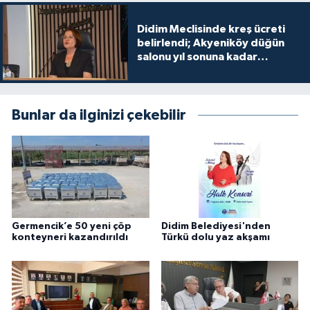
Didim Meclisinde kreş ücreti
belirlendi; Akyeniköy düğün
salonu yıl sonuna kadar
ücretsiz
Bunlar da ilginizi çekebilir
Germencik’e 50 yeni çöp
Didim Belediyesi'nden
konteyneri kazandırıldı
Türkü dolu yaz akşamı