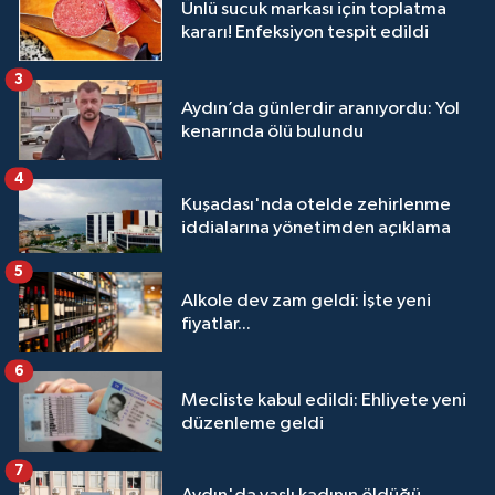
Ünlü sucuk markası için toplatma
kararı! Enfeksiyon tespit edildi
3
Aydın’da günlerdir aranıyordu: Yol
kenarında ölü bulundu
4
Kuşadası'nda otelde zehirlenme
iddialarına yönetimden açıklama
5
Alkole dev zam geldi: İşte yeni
fiyatlar...
6
Mecliste kabul edildi: Ehliyete yeni
düzenleme geldi
7