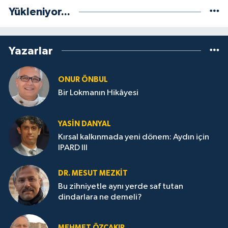
Yükleniyor...
Yazarlar
ONUR ÖNBUL
Bir Lokmanın Hikâyesi
YASIN DANYAL
Kırsal kalkınmada yeni dönem: Aydın için
IPARD III
DR. MESUT MEZKIT
Bu zihniyetle aynı yerde saf tutan
dindarlara ne demeli?
MEHMET ÖZÇAKIR