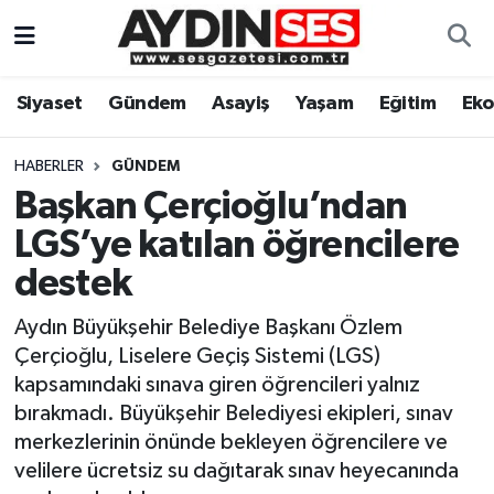
Asayiş
Aydın Nöbetçi Eczaneler
Siyaset
Gündem
Asayiş
Yaşam
Eğitim
Ek
Gündem
Aydın Hava Durumu
HABERLER
GÜNDEM
Siyaset
Aydin Namaz Vakitleri
Başkan Çerçioğlu’ndan
LGS’ye katılan öğrencilere
Ekonomi
Aydın Trafik Yoğunluk Haritası
destek
Yaşam
Süper Lig Puan Durumu ve Fikstür
Aydın Büyükşehir Belediye Başkanı Özlem
Çerçioğlu, Liselere Geçiş Sistemi (LGS)
Eğitim
Tüm Manşetler
kapsamındaki sınava giren öğrencileri yalnız
bırakmadı. Büyükşehir Belediyesi ekipleri, sınav
Kültür Sanat
Son Dakika Haberleri
merkezlerinin önünde bekleyen öğrencilere ve
velilere ücretsiz su dağıtarak sınav heyecanında
Spor
Haber Arşivi