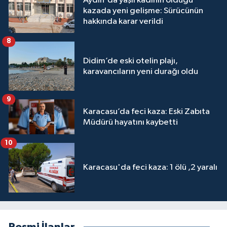
Aydın'da yaşlı kadının öldüğü
kazada yeni gelişme: Sürücünün
hakkında karar verildi
8
Didim’de eski otelin plajı,
karavancıların yeni durağı oldu
9
Karacasu’da feci kaza: Eski Zabıta
Müdürü hayatını kaybetti
10
Karacasu'da feci kaza: 1 ölü ,2 yaralı
Resmi İlanlar