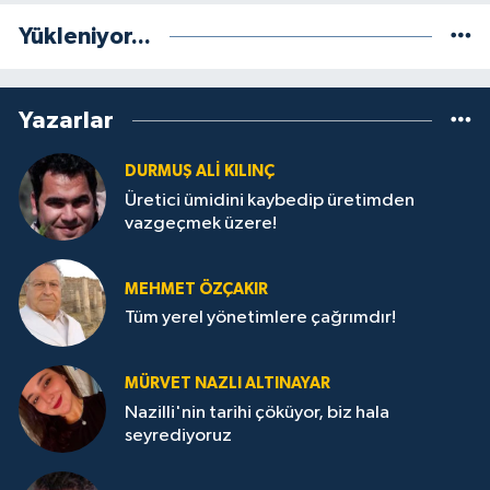
Yükleniyor...
Yazarlar
DURMUŞ ALI KILINÇ
Üretici ümidini kaybedip üretimden
vazgeçmek üzere!
MEHMET ÖZÇAKIR
Tüm yerel yönetimlere çağrımdır!
MÜRVET NAZLI ALTINAYAR
Nazilli'nin tarihi çöküyor, biz hala
seyrediyoruz