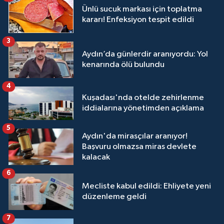
Ünlü sucuk markası için toplatma
kararı! Enfeksiyon tespit edildi
3
Aydın’da günlerdir aranıyordu: Yol
kenarında ölü bulundu
4
Kuşadası'nda otelde zehirlenme
iddialarına yönetimden açıklama
5
Aydın'da mirasçılar aranıyor!
Başvuru olmazsa miras devlete
kalacak
6
Mecliste kabul edildi: Ehliyete yeni
düzenleme geldi
7