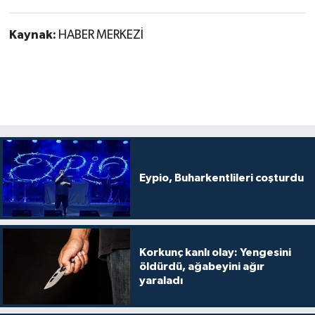
Kaynak:
HABER MERKEZİ
Eypio, Buharkentlileri coşturdu
Korkunç kanlı olay: Yengesini
öldürdü, ağabeyini ağır
yaraladı