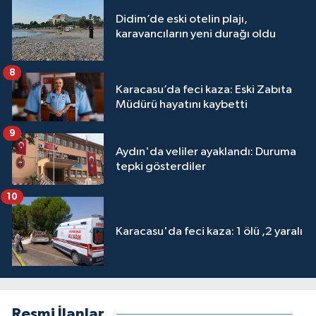
Didim’de eski otelin plajı,
karavancıların yeni durağı oldu
8
Karacasu’da feci kaza: Eski Zabıta
Müdürü hayatını kaybetti
9
Aydın'da veliler ayaklandı: Duruma
tepki gösterdiler
10
Karacasu'da feci kaza: 1 ölü ,2 yaralı
Resmi İlanlar