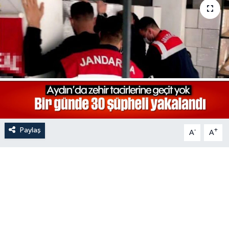
Paylaş
-
+
A
A