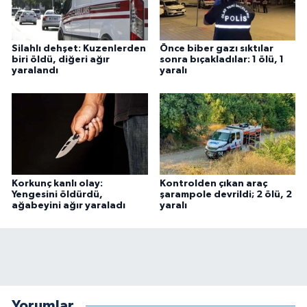
Silahlı dehşet: Kuzenlerden
Önce biber gazı sıktılar
biri öldü, diğeri ağır
sonra bıçakladılar: 1 ölü, 1
yaralandı
yaralı
Korkunç kanlı olay:
Kontrolden çıkan araç
Yengesini öldürdü,
şarampole devrildi; 2 ölü, 2
ağabeyini ağır yaraladı
yaralı
Yorumlar