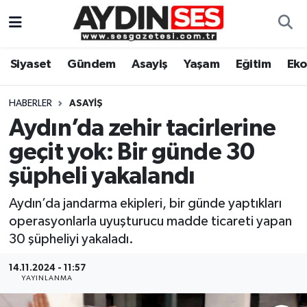
Asayiş
Aydın Nöbetçi Eczaneler
Siyaset
Gündem
Asayiş
Yaşam
Eğitim
Ek
Gündem
Aydın Hava Durumu
HABERLER
ASAYIŞ
Siyaset
Aydin Namaz Vakitleri
Aydın’da zehir tacirlerine
geçit yok: Bir günde 30
Ekonomi
Aydın Trafik Yoğunluk Haritası
şüpheli yakalandı
Yaşam
Süper Lig Puan Durumu ve Fikstür
Aydın’da jandarma ekipleri, bir günde yaptıkları
operasyonlarla uyuşturucu madde ticareti yapan
Eğitim
Tüm Manşetler
30 şüpheliyi yakaladı.
Kültür Sanat
Son Dakika Haberleri
14.11.2024 - 11:57
YAYINLANMA
Spor
Haber Arşivi