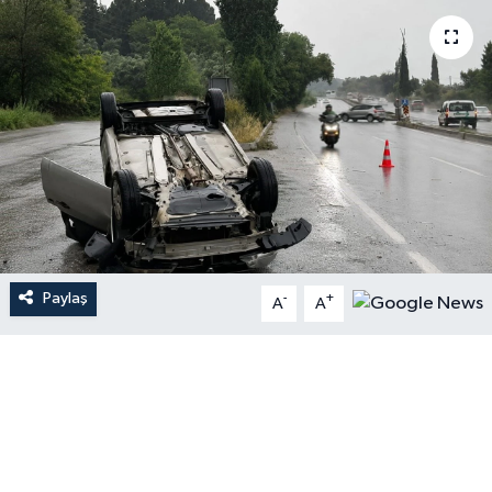
Paylaş
-
+
A
A