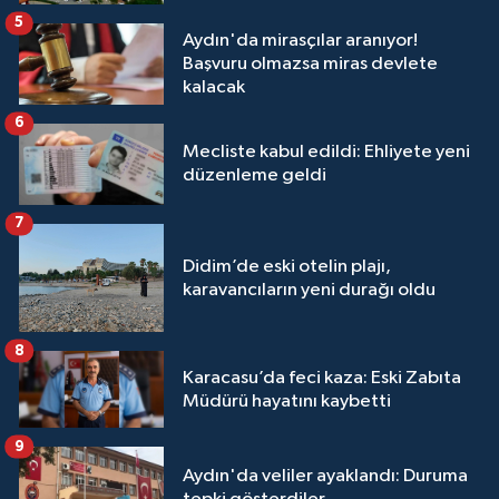
5
Aydın'da mirasçılar aranıyor!
Başvuru olmazsa miras devlete
kalacak
6
Mecliste kabul edildi: Ehliyete yeni
düzenleme geldi
7
Didim’de eski otelin plajı,
karavancıların yeni durağı oldu
8
Karacasu’da feci kaza: Eski Zabıta
Müdürü hayatını kaybetti
9
Aydın'da veliler ayaklandı: Duruma