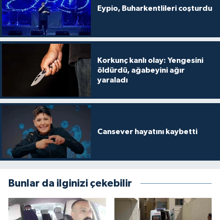
Eypio, Buharkentlileri coşturdu
Korkunç kanlı olay: Yengesini
öldürdü, ağabeyini ağır
yaraladı
Cansever hayatını kaybetti
Bunlar da ilginizi çekebilir