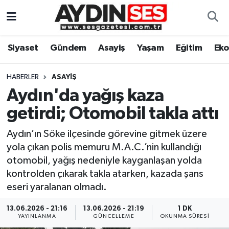
Asayiş
Aydın Nöbetçi Eczaneler
Siyaset
Gündem
Asayiş
Yaşam
Eğitim
Ek
Gündem
Aydın Hava Durumu
HABERLER
ASAYIŞ
Siyaset
Aydin Namaz Vakitleri
Aydın'da yağış kaza
getirdi; Otomobil takla attı
Ekonomi
Aydın Trafik Yoğunluk Haritası
Aydın’ın Söke ilçesinde görevine gitmek üzere
Yaşam
Süper Lig Puan Durumu ve Fikstür
yola çıkan polis memuru M.A.C.’nin kullandığı
otomobil, yağış nedeniyle kayganlaşan yolda
Eğitim
Tüm Manşetler
kontrolden çıkarak takla atarken, kazada şans
eseri yaralanan olmadı.
Kültür Sanat
Son Dakika Haberleri
13.06.2026 - 21:16
13.06.2026 - 21:19
1 DK
YAYINLANMA
GÜNCELLEME
OKUNMA SÜRESI
Spor
Haber Arşivi