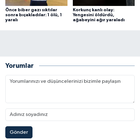
Önce biber gazı sıktılar
Korkunç kanlı olay:
sonra bıçakladılar: 1 ölü, 1
Yengesini öldürdü,
yaralı
ağabeyini ağır yaraladı
Yorumlar
Gönder