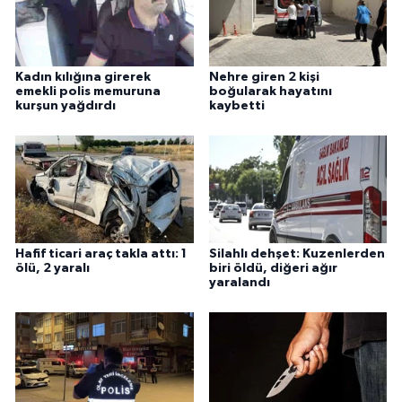
Kadın kılığına girerek
Nehre giren 2 kişi
emekli polis memuruna
boğularak hayatını
kurşun yağdırdı
kaybetti
Hafif ticari araç takla attı: 1
Silahlı dehşet: Kuzenlerden
ölü, 2 yaralı
biri öldü, diğeri ağır
yaralandı