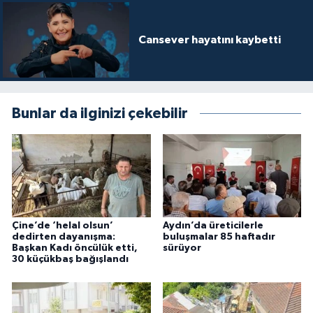
Cansever hayatını kaybetti
Bunlar da ilginizi çekebilir
Çine’de ‘helal olsun’
Aydın’da üreticilerle
dedirten dayanışma:
buluşmalar 85 haftadır
Başkan Kadı öncülük etti,
sürüyor
30 küçükbaş bağışlandı