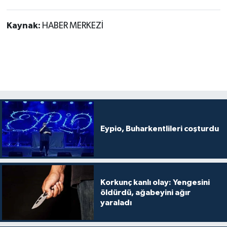
Kaynak:
HABER MERKEZİ
Eypio, Buharkentlileri coşturdu
Korkunç kanlı olay: Yengesini
öldürdü, ağabeyini ağır
yaraladı