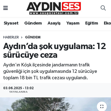
Asayiş
Aydın Nöbetçi Eczaneler
Siyaset
Gündem
Asayiş
Yaşam
Eğitim
Ek
Gündem
Aydın Hava Durumu
HABERLER
GÜNDEM
Siyaset
Aydin Namaz Vakitleri
Aydın’da şok uygulama: 12
sürücüye ceza
Ekonomi
Aydın Trafik Yoğunluk Haritası
Aydın’ın Köşk ilçesinde jandarmanın trafik
Yaşam
Süper Lig Puan Durumu ve Fikstür
güvenliği için şok uygulamasında 12 sürücüye
toplam 18 bin TL trafik cezası uygulandı.
Eğitim
Tüm Manşetler
03.06.2025 - 13:02
YAYINLANMA
Kültür Sanat
Son Dakika Haberleri
Spor
Haber Arşivi