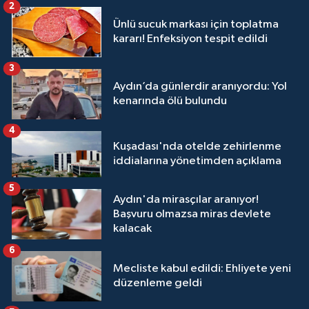
2
Ünlü sucuk markası için toplatma
kararı! Enfeksiyon tespit edildi
3
Aydın’da günlerdir aranıyordu: Yol
kenarında ölü bulundu
4
Kuşadası'nda otelde zehirlenme
iddialarına yönetimden açıklama
5
Aydın'da mirasçılar aranıyor!
Başvuru olmazsa miras devlete
kalacak
6
Mecliste kabul edildi: Ehliyete yeni
düzenleme geldi