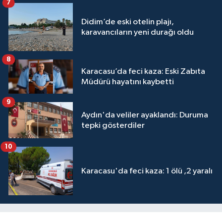
7
Didim’de eski otelin plajı,
karavancıların yeni durağı oldu
8
Karacasu’da feci kaza: Eski Zabıta
Müdürü hayatını kaybetti
9
Aydın'da veliler ayaklandı: Duruma
tepki gösterdiler
10
Karacasu'da feci kaza: 1 ölü ,2 yaralı