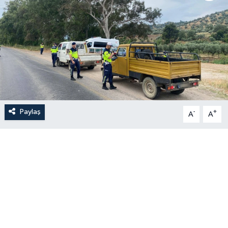
Paylaş
-
+
A
A