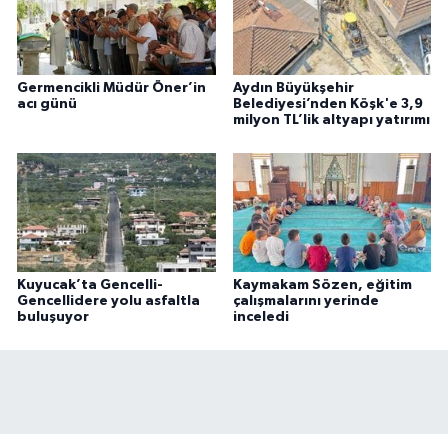
Germencikli Müdür Öner’in
Aydın Büyükşehir
acı günü
Belediyesi’nden Köşk'e 3,9
milyon TL’lik altyapı yatırımı
Kuyucak’ta Gencelli-
Kaymakam Sözen, eğitim
Gencellidere yolu asfaltla
çalışmalarını yerinde
buluşuyor
inceledi