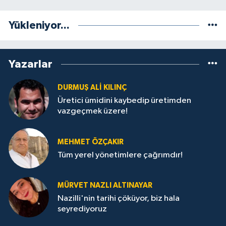
Yükleniyor...
Yazarlar
DURMUŞ ALI KILINÇ
Üretici ümidini kaybedip üretimden
vazgeçmek üzere!
MEHMET ÖZÇAKIR
Tüm yerel yönetimlere çağrımdır!
MÜRVET NAZLI ALTINAYAR
Nazilli'nin tarihi çöküyor, biz hala
seyrediyoruz