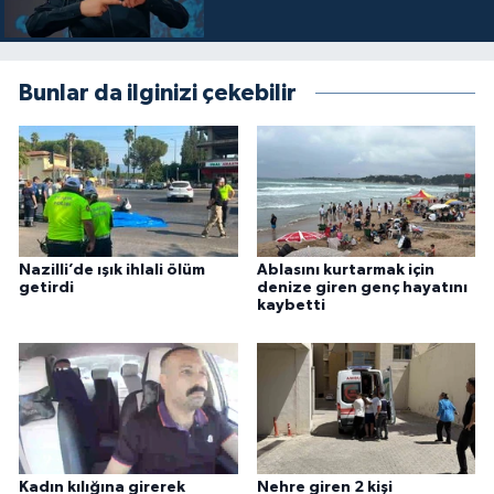
Bunlar da ilginizi çekebilir
Nazilli’de ışık ihlali ölüm
Ablasını kurtarmak için
getirdi
denize giren genç hayatını
kaybetti
Kadın kılığına girerek
Nehre giren 2 kişi