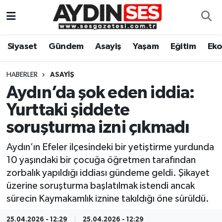
Asayiş
Aydın Nöbetçi Eczaneler
Siyaset
Gündem
Asayiş
Yaşam
Eğitim
Ek
Gündem
Aydın Hava Durumu
HABERLER
ASAYIŞ
Siyaset
Aydin Namaz Vakitleri
Aydın’da şok eden iddia:
Yurttaki şiddete
Ekonomi
Aydın Trafik Yoğunluk Haritası
soruşturma izni çıkmadı
Yaşam
Süper Lig Puan Durumu ve Fikstür
Aydın’ın Efeler ilçesindeki bir yetiştirme yurdunda
10 yaşındaki bir çocuğa öğretmen tarafından
Eğitim
Tüm Manşetler
zorbalık yapıldığı iddiası gündeme geldi. Şikayet
üzerine soruşturma başlatılmak istendi ancak
Kültür Sanat
Son Dakika Haberleri
sürecin Kaymakamlık iznine takıldığı öne sürüldü.
Spor
Haber Arşivi
25.04.2026 - 12:29
25.04.2026 - 12:29