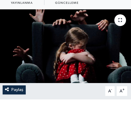
YAYINLANMA
GÜNCELLEME
Paylaş
-
+
A
A