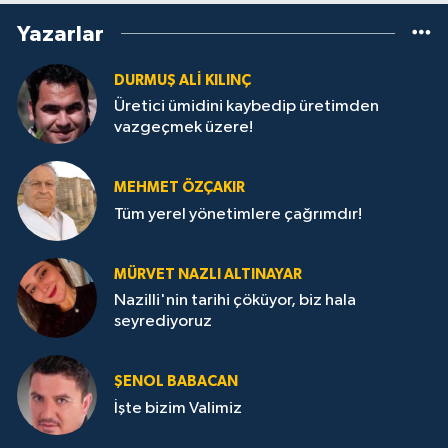
Yazarlar
DURMUŞ ALI KILINÇ
Üretici ümidini kaybedip üretimden
vazgeçmek üzere!
MEHMET ÖZÇAKIR
Tüm yerel yönetimlere çağrımdır!
MÜRVET NAZLI ALTINAYAR
Nazilli'nin tarihi çöküyor, biz hala
seyrediyoruz
ŞENOL BABACAN
İşte bizim Valimiz