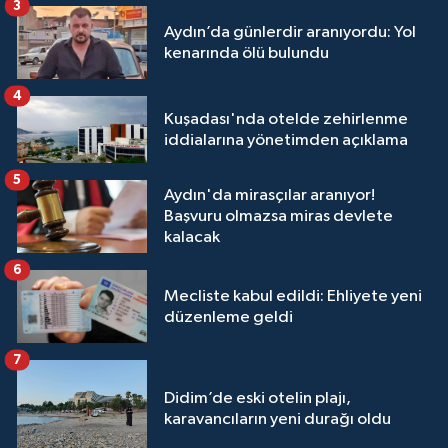
3
Aydın’da günlerdir aranıyordu: Yol
kenarında ölü bulundu
4
Kuşadası'nda otelde zehirlenme
iddialarına yönetimden açıklama
5
Aydın'da mirasçılar aranıyor!
Başvuru olmazsa miras devlete
kalacak
6
Mecliste kabul edildi: Ehliyete yeni
düzenleme geldi
7
Didim’de eski otelin plajı,
karavancıların yeni durağı oldu