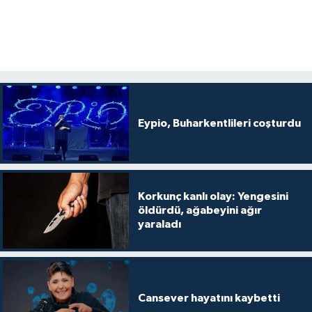
Eypio, Buharkentlileri coşturdu
Korkunç kanlı olay: Yengesini
öldürdü, ağabeyini ağır
yaraladı
Cansever hayatını kaybetti