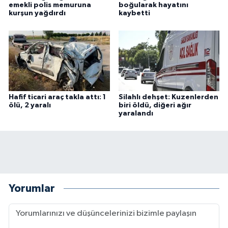
emekli polis memuruna
boğularak hayatını
kurşun yağdırdı
kaybetti
Hafif ticari araç takla attı: 1
Silahlı dehşet: Kuzenlerden
ölü, 2 yaralı
biri öldü, diğeri ağır
yaralandı
Yorumlar