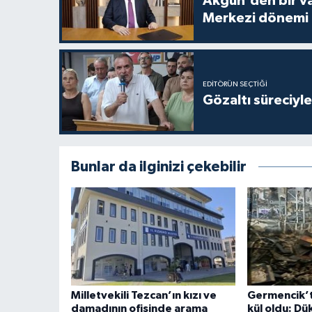
Akgün'den bir va
Merkezi dönemi 
EDITÖRÜN SEÇTIĞI
Gözaltı süreciyle 
Bunlar da ilginizi çekebilir
Milletvekili Tezcan’ın kızı ve
Germencik’te
damadının ofisinde arama
kül oldu: D