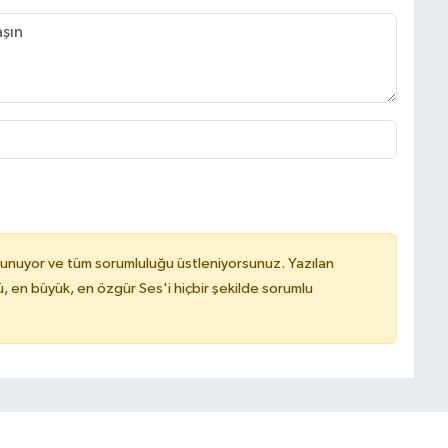
lunuyor ve tüm sorumluluğu üstleniyorsunuz. Yazılan
, en büyük, en özgür Ses'i hiçbir şekilde sorumlu