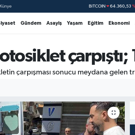
BITCOIN
64.360,53
%
Künye
DOLAR
47,7069
Siyaset
Gündem
Asayiş
Yaşam
Eğitim
Ekonomi
EURO
55,0265
STERLİN
64,1897
GRAM ALTIN
6574.81
tosiklet çarpıştı; 1
BİST100
13.88
kletin çarpışması sonucu meydana gelen traf