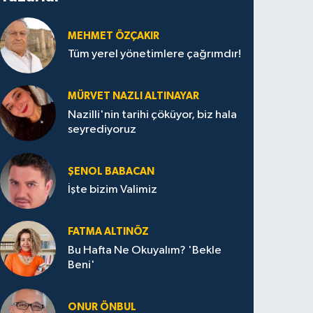
MEHMET ÖZÇAKIR
Tüm yerel yönetimlere çağrımdır!
MÜRVET NAZLI ALTINAYAR
Nazilli'nin tarihi çöküyor, biz hala
seyrediyoruz
ŞENOL BABACAN
İşte bizim Valimiz
FATMA ALTINÖZ
Bu Hafta Ne Okuyalım? 'Bekle
Beni'
ONUR ÖNBUL