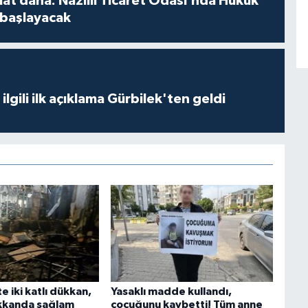
at daha: Nazilli Ticaret Odası’nda Hukuk
başlayacak
ilgili ilk açıklama Gürbilek'ten geldi
 iki katlı dükkan,
Yasaklı madde kullandı,
ükkanda sağlam
çocuğunu kaybetti! Tüm anne