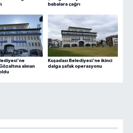
ı
babalara çağrı
lediyesi'ne
Kuşadası Belediyesi'ne ikinci
Gözaltına alınan
dalga şafak operasyonu
 oldu