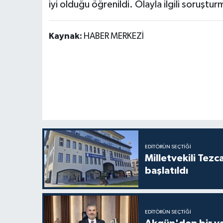
iyi olduğu öğrenildi. Olayla ilgili soruştu
Kaynak:
HABER MERKEZİ
EDITÖRÜN SEÇTIĞI
Milletvekili Tezc
başlatıldı
EDITÖRÜN SEÇTIĞI