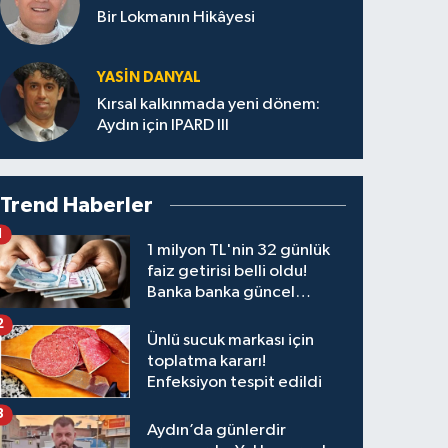
Bir Lokmanın Hikâyesi
YASIN DANYAL
Kırsal kalkınmada yeni dönem:
Aydın için IPARD III
Trend Haberler
1
1 milyon TL'nin 32 günlük
faiz getirisi belli oldu!
Banka banka güncel
kazanç tablosu
2
Ünlü sucuk markası için
toplatma kararı!
Enfeksiyon tespit edildi
3
Aydın’da günlerdir