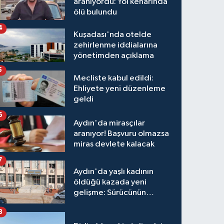
aranıyordu: Yol kenarında
ölü bulundu
4
Kuşadası'nda otelde
zehirlenme iddialarına
yönetimden açıklama
5
Mecliste kabul edildi:
Ehliyete yeni düzenleme
geldi
6
Aydın'da mirasçılar
aranıyor! Başvuru olmazsa
miras devlete kalacak
7
Aydın'da yaşlı kadının
öldüğü kazada yeni
gelişme: Sürücünün
hakkında karar verildi
8