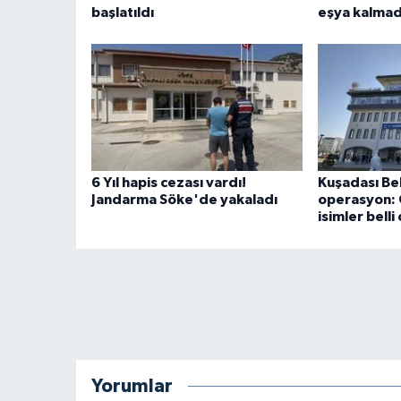
başlatıldı
eşya kalmad
6 Yıl hapis cezası vardı!
Kuşadası Be
Jandarma Söke'de yakaladı
operasyon: 
isimler belli
Yorumlar