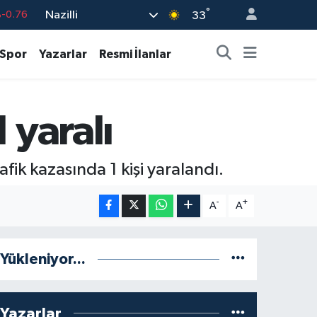
-0.76
°
Nazilli
33
%0.17
Spor
Yazarlar
Resmi İlanlar
%0.01
%0.02
%1.44
 yaralı
7
%64
ik kazasında 1 kişi yaralandı.
-
+
A
A
Yükleniyor...
Yazarlar