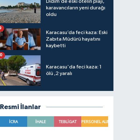
Didim’de eski otelin plajı,
karavancıların yeni durağı
oldu
9
Karacasu’da feci kaza: Eski
Zabıta Müdürü hayatını
kaybetti
10
Karacasu'da feci kaza: 1
ölü ,2 yaralı
Resmi İlanlar