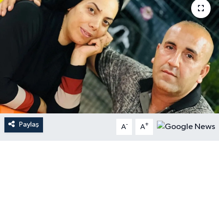
Paylaş
-
+
A
A