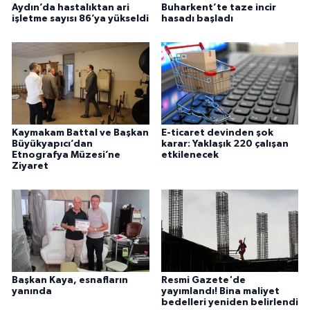
Aydın’da hastalıktan ari
Buharkent’te taze incir
işletme sayısı 86’ya yükseldi
hasadı başladı
Kaymakam Battal ve Başkan
E-ticaret devinden şok
Büyükyapıcı’dan
karar: Yaklaşık 220 çalışan
Etnografya Müzesi’ne
etkilenecek
Ziyaret
Başkan Kaya, esnafların
Resmi Gazete'de
yanında
yayımlandı! Bina maliyet
bedelleri yeniden belirlendi