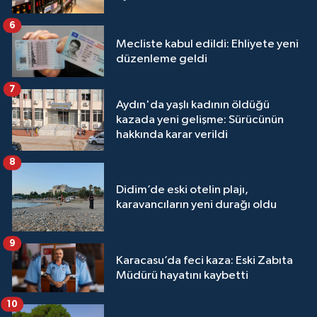
6
Mecliste kabul edildi: Ehliyete yeni
düzenleme geldi
7
Aydın'da yaşlı kadının öldüğü
kazada yeni gelişme: Sürücünün
hakkında karar verildi
8
Didim’de eski otelin plajı,
karavancıların yeni durağı oldu
9
Karacasu’da feci kaza: Eski Zabıta
Müdürü hayatını kaybetti
10