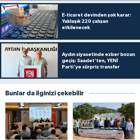
E-ticaret devinden şok karar:
Yaklaşık 220 çalışan
etkilenecek
Aydın siyasetinde ezber bozan
geçiş: Saadet'ten, YENİ
Parti'ye sürpriz transfer
Bunlar da ilginizi çekebilir