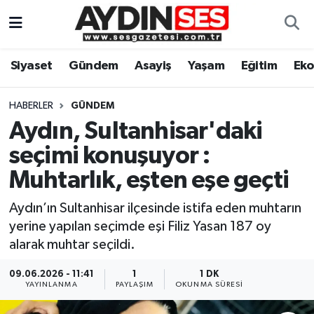
Asayiş
Aydın Nöbetçi Eczaneler
Siyaset
Gündem
Asayiş
Yaşam
Eğitim
Ek
Gündem
Aydın Hava Durumu
HABERLER
GÜNDEM
Siyaset
Aydin Namaz Vakitleri
Aydın, Sultanhisar'daki
seçimi konuşuyor :
Ekonomi
Aydın Trafik Yoğunluk Haritası
Muhtarlık, eşten eşe geçti
Yaşam
Süper Lig Puan Durumu ve Fikstür
Aydın’ın Sultanhisar ilçesinde istifa eden muhtarın
yerine yapılan seçimde eşi Filiz Yasan 187 oy
Eğitim
Tüm Manşetler
alarak muhtar seçildi.
Kültür Sanat
Son Dakika Haberleri
09.06.2026 - 11:41
1
1 DK
YAYINLANMA
PAYLAŞIM
OKUNMA SÜRESI
Spor
Haber Arşivi