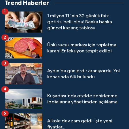
Trend Haberler
1
1 milyon TL'nin 32 günlük faiz
getirisi belli oldu! Banka banka
güncel kazanç tablosu
2
Ünlü sucuk markası için toplatma
kararı! Enfeksiyon tespit edildi
3
Aydın’da günlerdir aranıyordu: Yol
kenarında ölü bulundu
4
Kuşadası'nda otelde zehirlenme
iddialarına yönetimden açıklama
5
Alkole dev zam geldi: İşte yeni
fiyatlar...