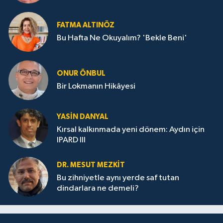
FATMA ALTINÖZ
Bu Hafta Ne Okuyalım? 'Bekle Beni'
ONUR ÖNBUL
Bir Lokmanın Hikâyesi
YASIN DANYAL
Kırsal kalkınmada yeni dönem: Aydın için
IPARD III
DR. MESUT MEZKIT
Bu zihniyetle aynı yerde saf tutan
dindarlara ne demeli?