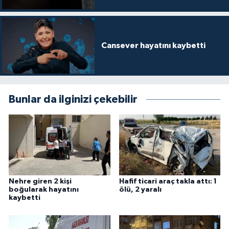
Cansever hayatını kaybetti
Bunlar da ilginizi çekebilir
Nehre giren 2 kişi
Hafif ticari araç takla attı: 1
boğularak hayatını
ölü, 2 yaralı
kaybetti