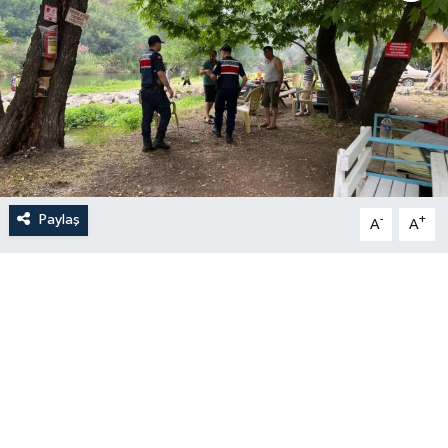
Paylaş
-
+
A
A