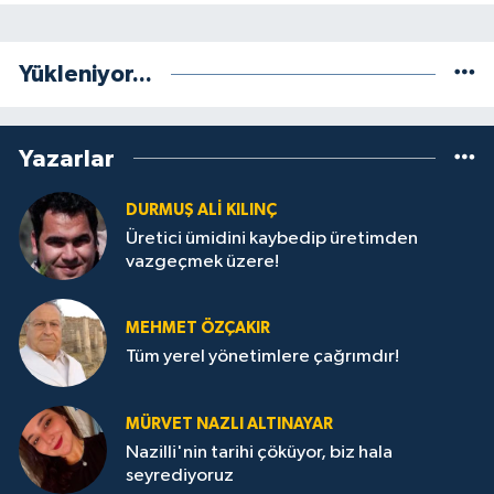
Yükleniyor...
Yazarlar
DURMUŞ ALI KILINÇ
Üretici ümidini kaybedip üretimden
vazgeçmek üzere!
MEHMET ÖZÇAKIR
Tüm yerel yönetimlere çağrımdır!
MÜRVET NAZLI ALTINAYAR
Nazilli'nin tarihi çöküyor, biz hala
seyrediyoruz