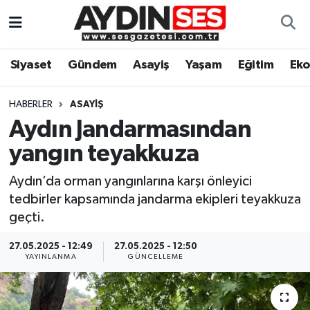
Asayiş
Aydın Nöbetçi Eczaneler
Siyaset
Gündem
Asayiş
Yaşam
Eğitim
Ek
Gündem
Aydın Hava Durumu
HABERLER
ASAYIŞ
Siyaset
Aydin Namaz Vakitleri
Aydın Jandarmasından
yangın teyakkuza
Ekonomi
Aydın Trafik Yoğunluk Haritası
Aydın’da orman yangınlarına karşı önleyici
Yaşam
Süper Lig Puan Durumu ve Fikstür
tedbirler kapsamında jandarma ekipleri teyakkuza
geçti.
Eğitim
Tüm Manşetler
27.05.2025 - 12:49
27.05.2025 - 12:50
YAYINLANMA
GÜNCELLEME
Kültür Sanat
Son Dakika Haberleri
Spor
Haber Arşivi