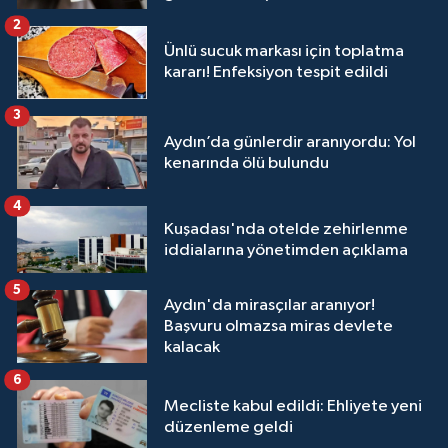
2
Ünlü sucuk markası için toplatma
kararı! Enfeksiyon tespit edildi
3
Aydın’da günlerdir aranıyordu: Yol
kenarında ölü bulundu
4
Kuşadası'nda otelde zehirlenme
iddialarına yönetimden açıklama
5
Aydın'da mirasçılar aranıyor!
Başvuru olmazsa miras devlete
kalacak
6
Mecliste kabul edildi: Ehliyete yeni
düzenleme geldi