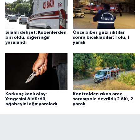
Silahlı dehşet: Kuzenlerden
Önce biber gazı sıktılar
biri öldü, diğeri ağır
sonra bıçakladılar: 1 ölü, 1
yaralandı
yaralı
Korkunç kanlı olay:
Kontrolden çıkan araç
Yengesini öldürdü,
şarampole devrildi; 2 ölü, 2
ağabeyini ağır yaraladı
yaralı