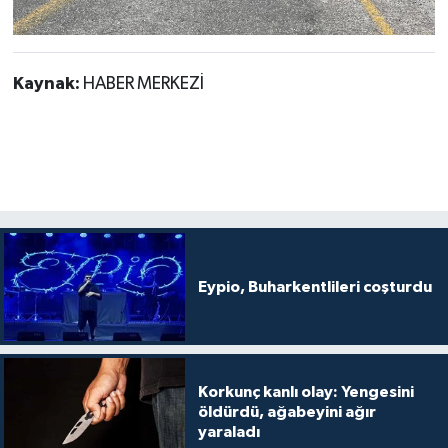
Kaynak:
HABER MERKEZİ
Eypio, Buharkentlileri coşturdu
Korkunç kanlı olay: Yengesini
öldürdü, ağabeyini ağır
yaraladı