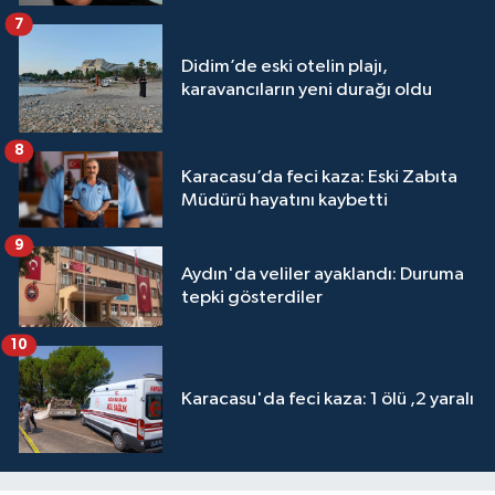
7
Didim’de eski otelin plajı,
karavancıların yeni durağı oldu
8
Karacasu’da feci kaza: Eski Zabıta
Müdürü hayatını kaybetti
9
Aydın'da veliler ayaklandı: Duruma
tepki gösterdiler
10
Karacasu'da feci kaza: 1 ölü ,2 yaralı