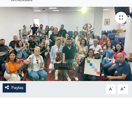
YAYINLANMA
Paylaş
-
+
A
A