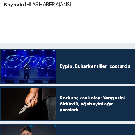
Kaynak:
İHLAS HABER AJANSI
Eypio, Buharkentlileri coşturdu
Korkunç kanlı olay: Yengesini
öldürdü, ağabeyini ağır
yaraladı