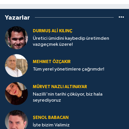
Yazarlar
DURMUŞ ALI KILINÇ
Üretici ümidini kaybedip üretimden
vazgeçmek üzere!
MEHMET ÖZÇAKIR
Tüm yerel yönetimlere çağrımdır!
MÜRVET NAZLI ALTINAYAR
Nazilli'nin tarihi çöküyor, biz hala
seyrediyoruz
ŞENOL BABACAN
İşte bizim Valimiz