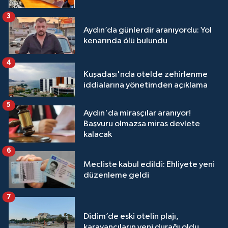
3
Aydın’da günlerdir aranıyordu: Yol
kenarında ölü bulundu
4
Kuşadası'nda otelde zehirlenme
iddialarına yönetimden açıklama
5
Aydın'da mirasçılar aranıyor!
Başvuru olmazsa miras devlete
kalacak
6
Mecliste kabul edildi: Ehliyete yeni
düzenleme geldi
7
Didim’de eski otelin plajı,
karavancıların yeni durağı oldu