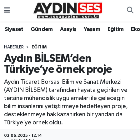
Asayiş
Aydın Nöbetçi Eczaneler
Siyaset
Gündem
Asayiş
Yaşam
Eğitim
Ek
Gündem
Aydın Hava Durumu
HABERLER
EĞITIM
Siyaset
Aydin Namaz Vakitleri
Aydın BİLSEM’den
Türkiye’ye örnek proje
Ekonomi
Aydın Trafik Yoğunluk Haritası
Aydın Ticaret Borsası Bilim ve Sanat Merkezi
Yaşam
Süper Lig Puan Durumu ve Fikstür
(AYDIN BİLSEM) tarafından hayata geçirilen ve
tersine mühendislik uygulamaları ile geleceğin
Eğitim
Tüm Manşetler
bilim insanlarını yetiştirmeye hedefleyen proje,
desteklenmeye hak kazanırken bir yandan da
Kültür Sanat
Son Dakika Haberleri
Türkiye’ye örnek oldu.
Spor
Haber Arşivi
03.06.2025 - 12:14