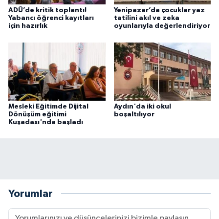
ADÜ’de kritik toplantı!
Yenipazar’da çocuklar yaz
Yabancı öğrenci kayıtları
tatilini akıl ve zeka
için hazırlık
oyunlarıyla değerlendiriyor
Mesleki Eğitimde Dijital
Aydın'da iki okul
Dönüşüm eğitimi
boşaltılıyor
Kuşadası'nda başladı
Yorumlar