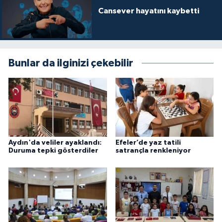
Cansever hayatını kaybetti
Bunlar da ilginizi çekebilir
Aydın'da veliler ayaklandı:
Efeler’de yaz tatili
Duruma tepki gösterdiler
satrançla renkleniyor