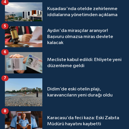
4
Kuşadası'nda otelde zehirlenme
iddialarına yönetimden açıklama
5
Aydın'da mirasçılar aranıyor!
Başvuru olmazsa miras devlete
kalacak
6
Mecliste kabul edildi: Ehliyete yeni
düzenleme geldi
7
Didim’de eski otelin plajı,
karavancıların yeni durağı oldu
8
Karacasu’da feci kaza: Eski Zabıta
Müdürü hayatını kaybetti