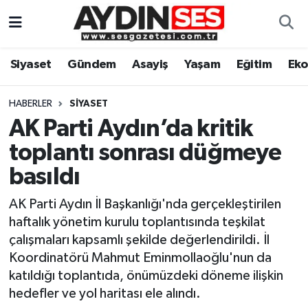
Asayiş
Aydın Nöbetçi Eczaneler
Siyaset
Gündem
Asayiş
Yaşam
Eğitim
Ek
Gündem
Aydın Hava Durumu
HABERLER
SIYASET
Siyaset
Aydin Namaz Vakitleri
AK Parti Aydın’da kritik
toplantı sonrası düğmeye
Ekonomi
Aydın Trafik Yoğunluk Haritası
basıldı
Yaşam
Süper Lig Puan Durumu ve Fikstür
AK Parti Aydın İl Başkanlığı'nda gerçekleştirilen
haftalık yönetim kurulu toplantısında teşkilat
Eğitim
Tüm Manşetler
çalışmaları kapsamlı şekilde değerlendirildi. İl
Koordinatörü Mahmut Eminmollaoğlu'nun da
Kültür Sanat
Son Dakika Haberleri
katıldığı toplantıda, önümüzdeki döneme ilişkin
hedefler ve yol haritası ele alındı.
Spor
Haber Arşivi