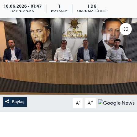
16.06.2026 - 01:47
1
1 DK
YAYINLANMA
PAYLAŞIM
OKUNMA SÜRESI
Paylaş
-
+
A
A