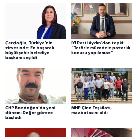
Çerçioğlu, Türkiye’nin
İYİ Parti Aydın’dan tepki:
zirvesinde: En başaralı
“Terörle mücadele pazarlık
büyükşehir belediye
konusu yapılamaz”
başkanı seçildi
CHP Bozdoğan’da yeni
MHP Çine Teşkilatı,
dönem: Değer göreve
mazbatasını aldı
başladı