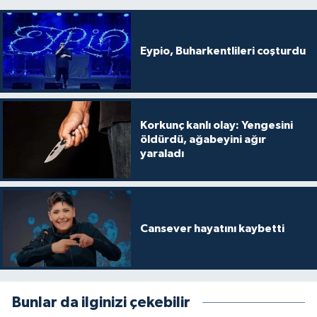
Eypio, Buharkentlileri coşturdu
Korkunç kanlı olay: Yengesini
öldürdü, ağabeyini ağır
yaraladı
Cansever hayatını kaybetti
Bunlar da ilginizi çekebilir