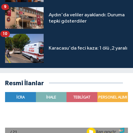
9
Aydın'da veliler ayaklandı: Duruma
tepki gösterdiler
10
Karacasu'da feci kaza: 1 ölü ,2 yaralı
Resmi İlanlar