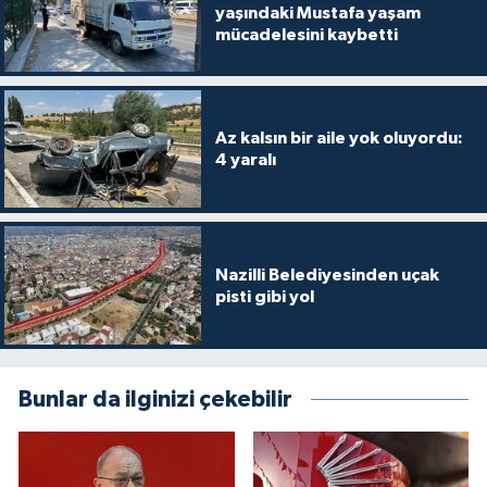
yaşındaki Mustafa yaşam
mücadelesini kaybetti
Az kalsın bir aile yok oluyordu:
4 yaralı
Nazilli Belediyesinden uçak
pisti gibi yol
Bunlar da ilginizi çekebilir