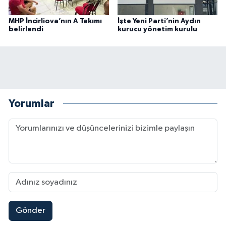
MHP İncirliova’nın A Takımı
İşte Yeni Parti’nin Aydın
belirlendi
kurucu yönetim kurulu
Yorumlar
Gönder