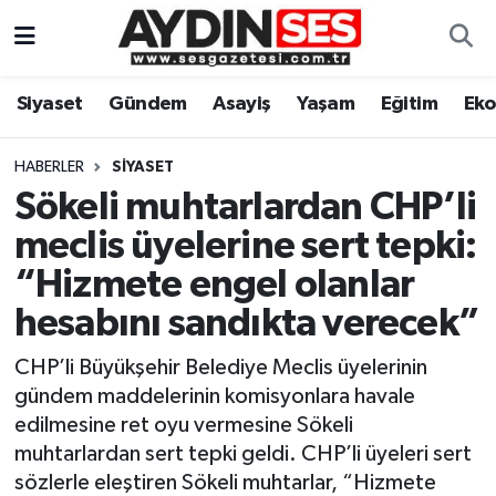
Asayiş
Aydın Nöbetçi Eczaneler
Siyaset
Gündem
Asayiş
Yaşam
Eğitim
Ek
Gündem
Aydın Hava Durumu
HABERLER
SIYASET
Siyaset
Aydin Namaz Vakitleri
Sökeli muhtarlardan CHP’li
meclis üyelerine sert tepki:
Ekonomi
Aydın Trafik Yoğunluk Haritası
“Hizmete engel olanlar
Yaşam
Süper Lig Puan Durumu ve Fikstür
hesabını sandıkta verecek”
CHP’li Büyükşehir Belediye Meclis üyelerinin
Eğitim
Tüm Manşetler
gündem maddelerinin komisyonlara havale
Kültür Sanat
Son Dakika Haberleri
edilmesine ret oyu vermesine Sökeli
muhtarlardan sert tepki geldi. CHP’li üyeleri sert
Spor
Haber Arşivi
sözlerle eleştiren Sökeli muhtarlar, “Hizmete