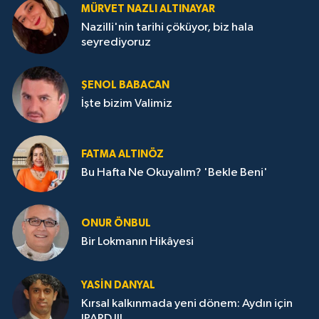
MÜRVET NAZLI ALTINAYAR
Nazilli'nin tarihi çöküyor, biz hala
seyrediyoruz
ŞENOL BABACAN
İşte bizim Valimiz
FATMA ALTINÖZ
Bu Hafta Ne Okuyalım? 'Bekle Beni'
ONUR ÖNBUL
Bir Lokmanın Hikâyesi
YASIN DANYAL
Kırsal kalkınmada yeni dönem: Aydın için
IPARD III