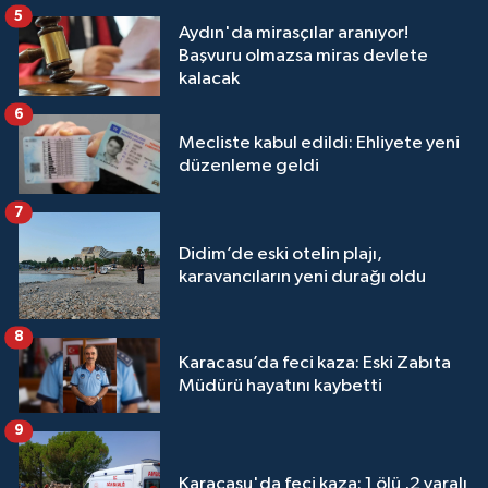
5
Aydın'da mirasçılar aranıyor!
Başvuru olmazsa miras devlete
kalacak
6
Mecliste kabul edildi: Ehliyete yeni
düzenleme geldi
7
Didim’de eski otelin plajı,
karavancıların yeni durağı oldu
8
Karacasu’da feci kaza: Eski Zabıta
Müdürü hayatını kaybetti
9
Karacasu'da feci kaza: 1 ölü ,2 yaralı