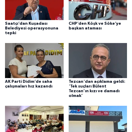
Saatçı’dan Kuşadası
CHP’den Köşk ve Söke’ye
Belediyesi operasyonuna
başkan ataması
tepki
AK Parti Didim’de saha
Tezcan'dan açıklama geldi:
çalışmaları hız kazandı
'Tek suçları Bülent
Tezcan’ın kızı ve damadı
olmak’