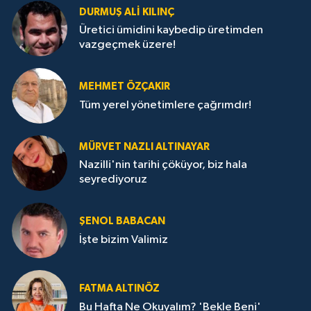
DURMUŞ ALI KILINÇ
Üretici ümidini kaybedip üretimden
vazgeçmek üzere!
MEHMET ÖZÇAKIR
Tüm yerel yönetimlere çağrımdır!
MÜRVET NAZLI ALTINAYAR
Nazilli'nin tarihi çöküyor, biz hala
seyrediyoruz
ŞENOL BABACAN
İşte bizim Valimiz
FATMA ALTINÖZ
Bu Hafta Ne Okuyalım? 'Bekle Beni'