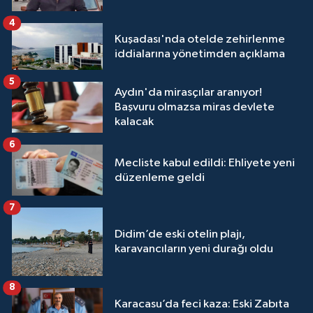
4
Kuşadası'nda otelde zehirlenme
iddialarına yönetimden açıklama
5
Aydın'da mirasçılar aranıyor!
Başvuru olmazsa miras devlete
kalacak
6
Mecliste kabul edildi: Ehliyete yeni
düzenleme geldi
7
Didim’de eski otelin plajı,
karavancıların yeni durağı oldu
8
Karacasu’da feci kaza: Eski Zabıta