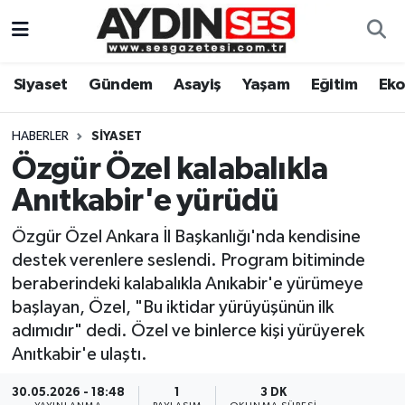
Asayiş
Aydın Nöbetçi Eczaneler
Siyaset
Gündem
Asayiş
Yaşam
Eğitim
Ek
Gündem
Aydın Hava Durumu
HABERLER
SIYASET
Siyaset
Aydin Namaz Vakitleri
Özgür Özel kalabalıkla
Anıtkabir'e yürüdü
Ekonomi
Aydın Trafik Yoğunluk Haritası
Özgür Özel Ankara İl Başkanlığı'nda kendisine
Yaşam
Süper Lig Puan Durumu ve Fikstür
destek verenlere seslendi. Program bitiminde
beraberindeki kalabalıkla Anıkabir'e yürümeye
Eğitim
Tüm Manşetler
başlayan, Özel, "Bu iktidar yürüyüşünün ilk
adımıdır" dedi. Özel ve binlerce kişi yürüyerek
Kültür Sanat
Son Dakika Haberleri
Anıtkabir'e ulaştı.
Spor
Haber Arşivi
30.05.2026 - 18:48
1
3 DK