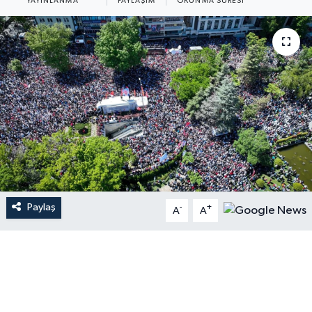
YAYINLANMA
PAYLAŞIM
OKUNMA SÜRESI
Paylaş
-
+
A
A