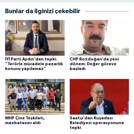
Bunlar da ilginizi çekebilir
İYİ Parti Aydın’dan tepki:
CHP Bozdoğan’da yeni
“Terörle mücadele pazarlık
dönem: Değer göreve
konusu yapılamaz”
başladı
MHP Çine Teşkilatı,
Saatçı’dan Kuşadası
mazbatasını aldı
Belediyesi operasyonuna
tepki