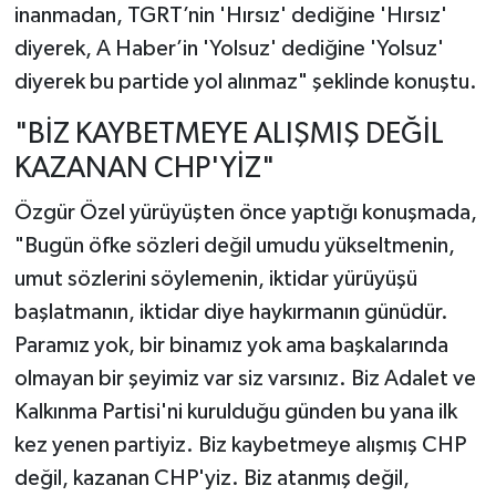
inanmadan, TGRT’nin 'Hırsız' dediğine 'Hırsız'
diyerek, A Haber’in 'Yolsuz' dediğine 'Yolsuz'
diyerek bu partide yol alınmaz" şeklinde konuştu.
"BİZ KAYBETMEYE ALIŞMIŞ DEĞİL
KAZANAN CHP'YİZ"
Özgür Özel yürüyüşten önce yaptığı konuşmada,
"Bugün öfke sözleri değil umudu yükseltmenin,
umut sözlerini söylemenin, iktidar yürüyüşü
başlatmanın, iktidar diye haykırmanın günüdür.
Paramız yok, bir binamız yok ama başkalarında
olmayan bir şeyimiz var siz varsınız. Biz Adalet ve
Kalkınma Partisi'ni kurulduğu günden bu yana ilk
kez yenen partiyiz. Biz kaybetmeye alışmış CHP
değil, kazanan CHP'yiz. Biz atanmış değil,