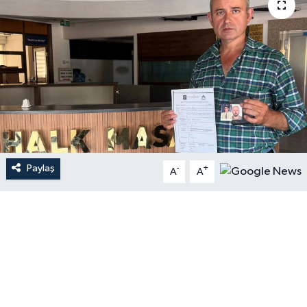
Paylaş
-
+
A
A