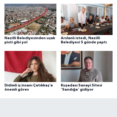
Nazilli Belediyesinden uçak
Arslanlı istedi, Nazilli
pisti gibi yol
Belediyesi 5 günde yaptı
Didimli iş insanı Çatıkkaş’a
Kuşadası Sanayi Sitesi
önemli görev
'Sandığa' gidiyor