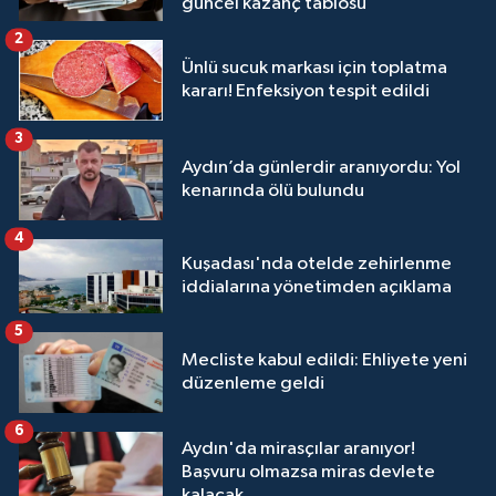
güncel kazanç tablosu
2
Ünlü sucuk markası için toplatma
kararı! Enfeksiyon tespit edildi
3
Aydın’da günlerdir aranıyordu: Yol
kenarında ölü bulundu
4
Kuşadası'nda otelde zehirlenme
iddialarına yönetimden açıklama
5
Mecliste kabul edildi: Ehliyete yeni
düzenleme geldi
6
Aydın'da mirasçılar aranıyor!
Başvuru olmazsa miras devlete
kalacak