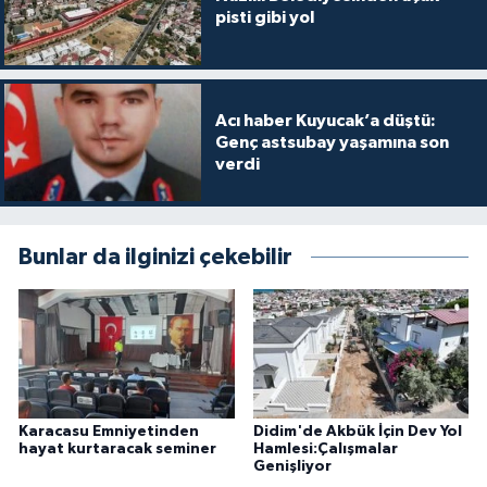
pisti gibi yol
Acı haber Kuyucak’a düştü:
Genç astsubay yaşamına son
verdi
Bunlar da ilginizi çekebilir
Karacasu Emniyetinden
Didim'de Akbük İçin Dev Yol
hayat kurtaracak seminer
Hamlesi:Çalışmalar
Genişliyor