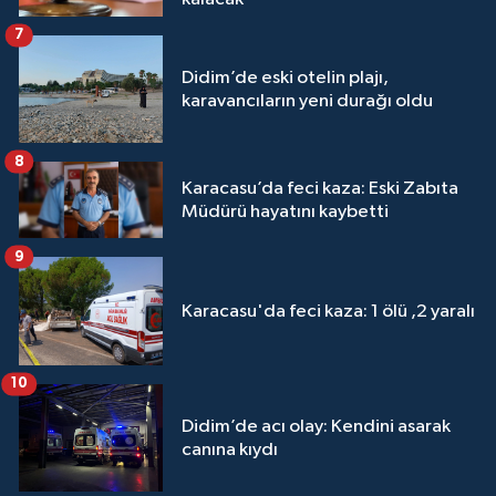
7
Didim’de eski otelin plajı,
karavancıların yeni durağı oldu
8
Karacasu’da feci kaza: Eski Zabıta
Müdürü hayatını kaybetti
9
Karacasu'da feci kaza: 1 ölü ,2 yaralı
10
Didim’de acı olay: Kendini asarak
canına kıydı