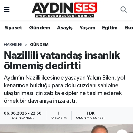
Asayiş
Aydın Nöbetçi Eczaneler
Siyaset
Gündem
Asayiş
Yaşam
Eğitim
Ek
Gündem
Aydın Hava Durumu
HABERLER
GÜNDEM
Siyaset
Aydin Namaz Vakitleri
Nazillili vatandaş insanlık
ölmemiş dedirtti
Ekonomi
Aydın Trafik Yoğunluk Haritası
Aydın’ın Nazilli ilçesinde yaşayan Yalçın Bilen, yol
Yaşam
Süper Lig Puan Durumu ve Fikstür
kenarında bulduğu para dolu cüzdanı sahibine
ulaştırılması için zabıta ekiplerine teslim ederek
Eğitim
Tüm Manşetler
örnek bir davranışa imza attı.
Kültür Sanat
Son Dakika Haberleri
06.06.2026 - 22:50
1
1 DK
YAYINLANMA
PAYLAŞIM
OKUNMA SÜRESI
Spor
Haber Arşivi