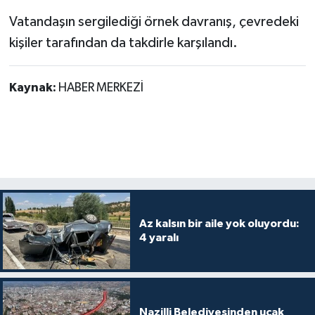
Vatandaşın sergilediği örnek davranış, çevredeki
kişiler tarafından da takdirle karşılandı.
Kaynak:
HABER MERKEZİ
Az kalsın bir aile yok oluyordu:
4 yaralı
Nazilli Belediyesinden uçak