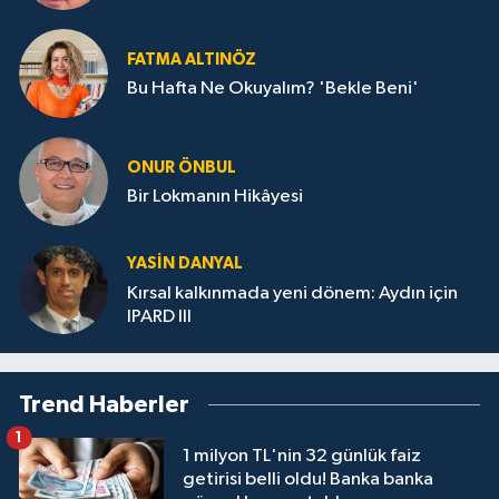
FATMA ALTINÖZ
Bu Hafta Ne Okuyalım? 'Bekle Beni'
ONUR ÖNBUL
Bir Lokmanın Hikâyesi
YASIN DANYAL
Kırsal kalkınmada yeni dönem: Aydın için
IPARD III
Trend Haberler
1
1 milyon TL'nin 32 günlük faiz
getirisi belli oldu! Banka banka