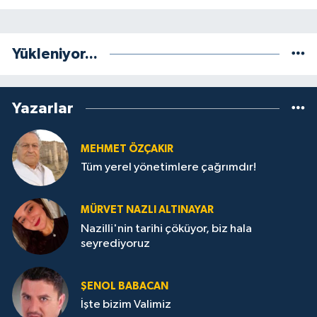
Yükleniyor...
Yazarlar
MEHMET ÖZÇAKIR
Tüm yerel yönetimlere çağrımdır!
MÜRVET NAZLI ALTINAYAR
Nazilli'nin tarihi çöküyor, biz hala
seyrediyoruz
ŞENOL BABACAN
İşte bizim Valimiz