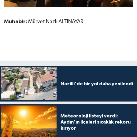
Muhabir:
Mürvet Nazlı ALTINAYAR
Nazilli'de bir yol daha yenilendi
Meteoroloji listeyi verdi:
Aydın'ın ilçeleri sıcaklık rekoru
kırıyor