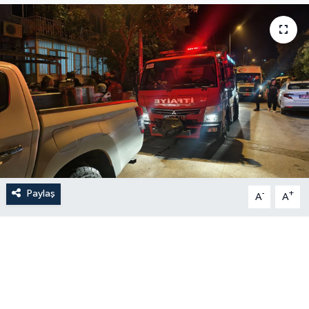
Paylaş
-
+
A
A