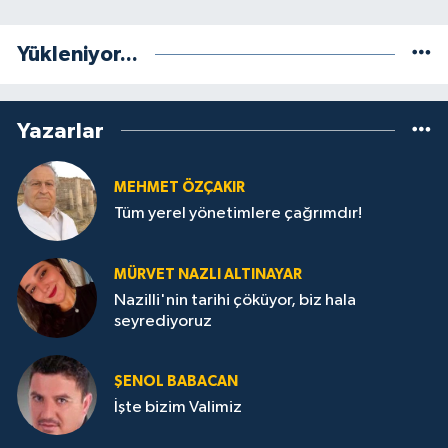
Yükleniyor...
Yazarlar
MEHMET ÖZÇAKIR
Tüm yerel yönetimlere çağrımdır!
MÜRVET NAZLI ALTINAYAR
Nazilli'nin tarihi çöküyor, biz hala
seyrediyoruz
ŞENOL BABACAN
İşte bizim Valimiz