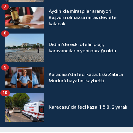
7
Aydın'da mirasçılar aranıyor!
Başvuru olmazsa miras devlete
kalacak
8
Didim’de eski otelin plajı,
karavancıların yeni durağı oldu
9
Karacasu’da feci kaza: Eski Zabıta
Müdürü hayatını kaybetti
10
Karacasu'da feci kaza: 1 ölü ,2 yaralı