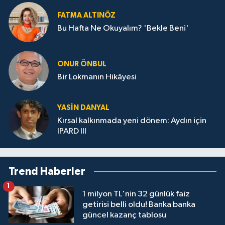
FATMA ALTINÖZ
Bu Hafta Ne Okuyalım? 'Bekle Beni'
ONUR ÖNBUL
Bir Lokmanın Hikâyesi
YASIN DANYAL
Kırsal kalkınmada yeni dönem: Aydın için
IPARD III
Trend Haberler
1
1 milyon TL'nin 32 günlük faiz
getirisi belli oldu! Banka banka
güncel kazanç tablosu