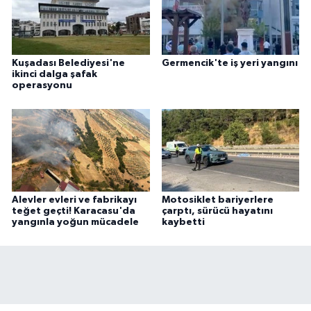
Kuşadası Belediyesi'ne
Germencik'te iş yeri yangını
ikinci dalga şafak
operasyonu
Alevler evleri ve fabrikayı
Motosiklet bariyerlere
teğet geçti! Karacasu'da
çarptı, sürücü hayatını
yangınla yoğun mücadele
kaybetti