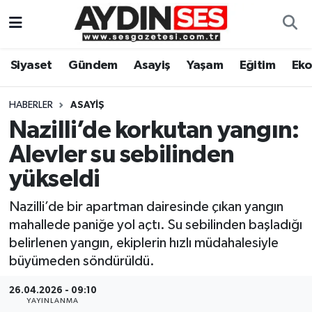
Asayiş
Aydın Nöbetçi Eczaneler
Siyaset
Gündem
Asayiş
Yaşam
Eğitim
Ek
Gündem
Aydın Hava Durumu
HABERLER
ASAYIŞ
Siyaset
Aydin Namaz Vakitleri
Nazilli’de korkutan yangın:
Alevler su sebilinden
Ekonomi
Aydın Trafik Yoğunluk Haritası
yükseldi
Yaşam
Süper Lig Puan Durumu ve Fikstür
Nazilli’de bir apartman dairesinde çıkan yangın
mahallede paniğe yol açtı. Su sebilinden başladığı
Eğitim
Tüm Manşetler
belirlenen yangın, ekiplerin hızlı müdahalesiyle
büyümeden söndürüldü.
Kültür Sanat
Son Dakika Haberleri
26.04.2026 - 09:10
Spor
Haber Arşivi
YAYINLANMA