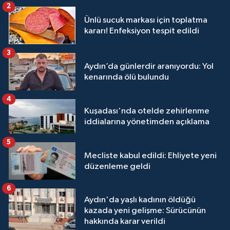
2
Ünlü sucuk markası için toplatma
kararı! Enfeksiyon tespit edildi
3
Aydın’da günlerdir aranıyordu: Yol
kenarında ölü bulundu
4
Kuşadası'nda otelde zehirlenme
iddialarına yönetimden açıklama
5
Mecliste kabul edildi: Ehliyete yeni
düzenleme geldi
6
Aydın'da yaşlı kadının öldüğü
kazada yeni gelişme: Sürücünün
hakkında karar verildi