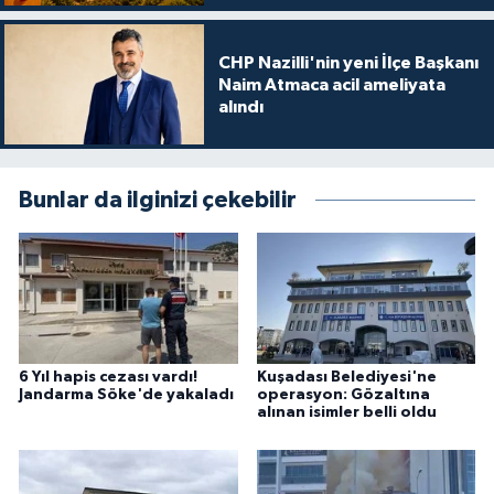
CHP Nazilli'nin yeni İlçe Başkanı
Naim Atmaca acil ameliyata
alındı
Bunlar da ilginizi çekebilir
6 Yıl hapis cezası vardı!
Kuşadası Belediyesi'ne
Jandarma Söke'de yakaladı
operasyon: Gözaltına
alınan isimler belli oldu