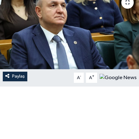
Paylaş
-
+
A
A