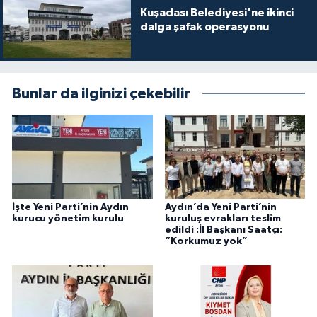
Kuşadası Belediyesi'ne ikinci
dalga şafak operasyonu
Bunlar da ilginizi çekebilir
İşte Yeni Parti’nin Aydın
Aydın’da Yeni Parti’nin
kurucu yönetim kurulu
kuruluş evrakları teslim
edildi :İl Başkanı Saatçı:
“Korkumuz yok”