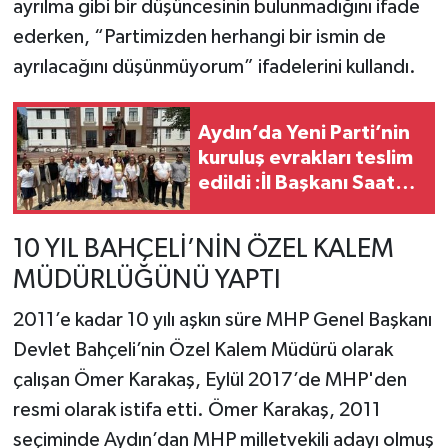
ayrılma gibi bir düşüncesinin bulunmadığını ifade
ederken, “Partimizden herhangi bir ismin de
ayrılacağını düşünmüyorum” ifadelerini kullandı.
Aydın’da Yeni Parti’nin
kuruluş evrakları teslim
edildi :İl Başkanı Saatçı:
“Korkumuz yok”
10 YIL BAHÇELİ’NİN ÖZEL KALEM
MÜDÜRLÜĞÜNÜ YAPTI
2011’e kadar 10 yılı aşkın süre MHP Genel Başkanı
Devlet Bahçeli’nin Özel Kalem Müdürü olarak
çalışan Ömer Karakaş, Eylül 2017’de MHP'den
resmi olarak istifa etti. Ömer Karakaş, 2011
seçiminde Aydın’dan MHP milletvekili adayı olmuş