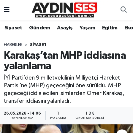
Asayiş
Aydın Nöbetçi Eczaneler
Siyaset
Gündem
Asayiş
Yaşam
Eğitim
Ek
Gündem
Aydın Hava Durumu
HABERLER
SIYASET
Siyaset
Aydin Namaz Vakitleri
Karakaş’tan MHP iddiasına
yalanlama
Ekonomi
Aydın Trafik Yoğunluk Haritası
İYİ Parti’den 9 milletvekilinin Milliyetçi Hareket
Yaşam
Süper Lig Puan Durumu ve Fikstür
Partisi’ne (MHP) geçeceğini öne sürüldü. MHP
geçeceği iddia edilen isimlerden Ömer Karakaş,
Eğitim
Tüm Manşetler
transfer iddiasını yalanladı.
Kültür Sanat
Son Dakika Haberleri
26.05.2026 - 14:06
1
1 DK
YAYINLANMA
PAYLAŞIM
OKUNMA SÜRESI
Spor
Haber Arşivi