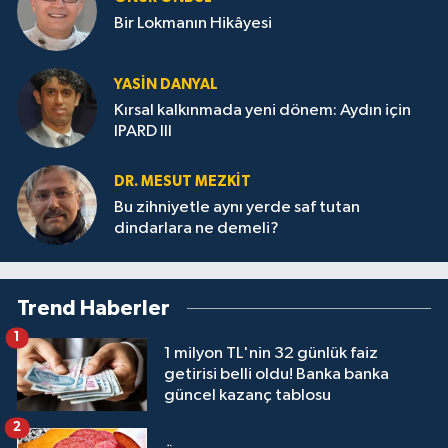
Bir Lokmanın Hikâyesi
YASIN DANYAL
Kırsal kalkınmada yeni dönem: Aydın için
IPARD III
DR. MESUT MEZKIT
Bu zihniyetle aynı yerde saf tutan
dindarlara ne demeli?
Trend Haberler
1
1 milyon TL'nin 32 günlük faiz
getirisi belli oldu! Banka banka
güncel kazanç tablosu
2