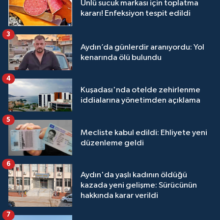
Ünlü sucuk markası için toplatma
kararı! Enfeksiyon tespit edildi
3
Aydın’da günlerdir aranıyordu: Yol
kenarında ölü bulundu
4
Kuşadası'nda otelde zehirlenme
iddialarına yönetimden açıklama
5
Mecliste kabul edildi: Ehliyete yeni
düzenleme geldi
6
Aydın'da yaşlı kadının öldüğü
kazada yeni gelişme: Sürücünün
hakkında karar verildi
7