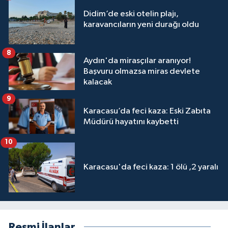
Didim’de eski otelin plajı,
karavancıların yeni durağı oldu
8
Aydın'da mirasçılar aranıyor!
Başvuru olmazsa miras devlete
kalacak
9
Karacasu’da feci kaza: Eski Zabıta
Müdürü hayatını kaybetti
10
Karacasu'da feci kaza: 1 ölü ,2 yaralı
Resmi İlanlar