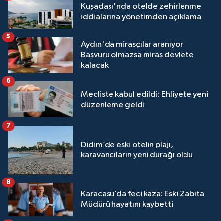
Kuşadası'nda otelde zehirlenme
iddialarına yönetimden açıklama
5
Aydın'da mirasçılar aranıyor!
Başvuru olmazsa miras devlete
kalacak
6
Mecliste kabul edildi: Ehliyete yeni
düzenleme geldi
7
Didim’de eski otelin plajı,
karavancıların yeni durağı oldu
8
Karacasu’da feci kaza: Eski Zabıta
Müdürü hayatını kaybetti