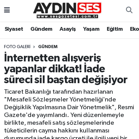
Asayiş
Aydın Nöbetçi Eczaneler
Siyaset
Gündem
Asayiş
Yaşam
Eğitim
Ek
Gündem
Aydın Hava Durumu
FOTO GALERI
GÜNDEM
Siyaset
Aydin Namaz Vakitleri
İnternetten alışveriş
yapanlar dikkat! İade
Ekonomi
Aydın Trafik Yoğunluk Haritası
süreci sil baştan değişiyor
Yaşam
Süper Lig Puan Durumu ve Fikstür
Ticaret Bakanlığı tarafından hazırlanan
"Mesafeli Sözleşmeler Yönetmeliği'nde
Eğitim
Tüm Manşetler
Değişiklik Yapılmasına Dair Yönetmelik", Resmi
Gazete'de yayımlandı. Yeni düzenlemeyle
Kültür Sanat
Son Dakika Haberleri
birlikte, mesafeli satış sözleşmelerinde
tüketicilerin cayma hakkını kullanması
Spor
Haber Arşivi
durumunda iade kargo ücreti ile ilgili yeni bir