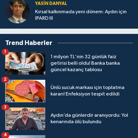
YASIN DANYAL
Kırsal kalkınmada yeni dönem: Aydın için
IPARD III
Trend Haberler
1
1 milyon TL'nin 32 günlük faiz
getirisi belli oldu! Banka banka
güncel kazanç tablosu
2
Ünlü sucuk markası için toplatma
kararı! Enfeksiyon tespit edildi
3
Aydın’da günlerdir aranıyordu: Yol
kenarında ölü bulundu
4