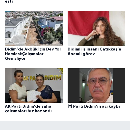
esti
Didim'de Akbük İçin Dev Yol
Didimli iş insanı Çatıkkaş’a
Hamlesi:Çalışmalar
önemli görev
Genişliyor
AK Parti Didim’de saha
İYİ Parti Didim'in acı kaybı
çalışmaları hız kazandı