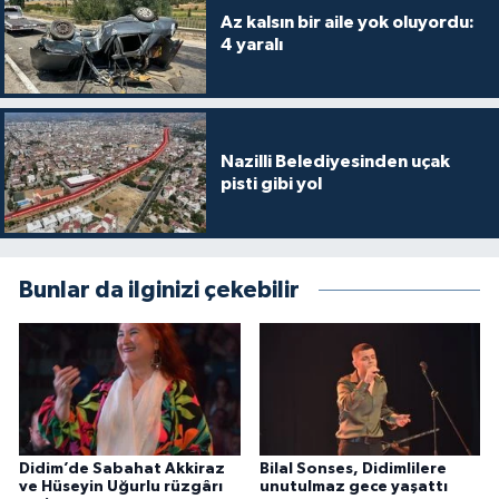
Az kalsın bir aile yok oluyordu:
4 yaralı
Nazilli Belediyesinden uçak
pisti gibi yol
Bunlar da ilginizi çekebilir
Didim’de Sabahat Akkiraz
Bilal Sonses, Didimlilere
ve Hüseyin Uğurlu rüzgârı
unutulmaz gece yaşattı