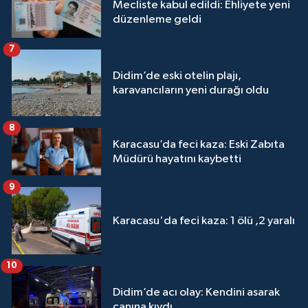
Mecliste kabul edildi: Ehliyete yeni
düzenleme geldi
7
Didim’de eski otelin plajı,
karavancıların yeni durağı oldu
8
Karacasu’da feci kaza: Eski Zabıta
Müdürü hayatını kaybetti
9
Karacasu'da feci kaza: 1 ölü ,2 yaralı
10
Didim’de acı olay: Kendini asarak
canına kıydı