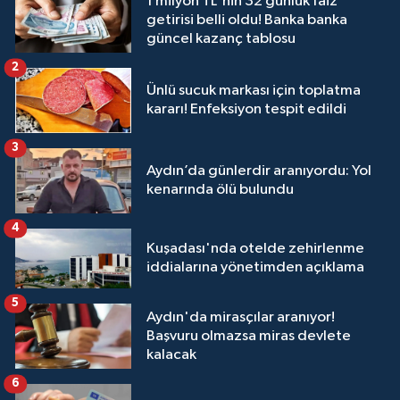
1 milyon TL'nin 32 günlük faiz
getirisi belli oldu! Banka banka
güncel kazanç tablosu
2
Ünlü sucuk markası için toplatma
kararı! Enfeksiyon tespit edildi
3
Aydın’da günlerdir aranıyordu: Yol
kenarında ölü bulundu
4
Kuşadası'nda otelde zehirlenme
iddialarına yönetimden açıklama
5
Aydın'da mirasçılar aranıyor!
Başvuru olmazsa miras devlete
kalacak
6