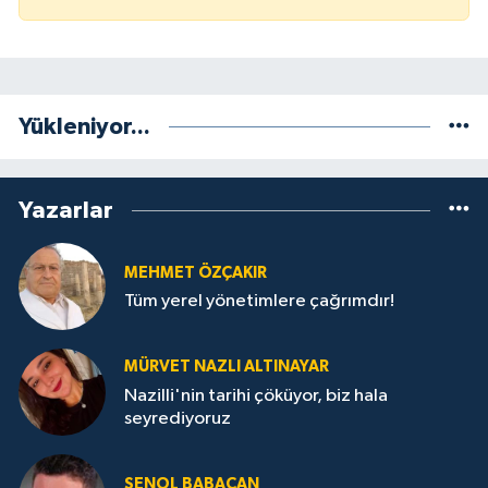
Yükleniyor...
Yazarlar
MEHMET ÖZÇAKIR
Tüm yerel yönetimlere çağrımdır!
MÜRVET NAZLI ALTINAYAR
Nazilli'nin tarihi çöküyor, biz hala
seyrediyoruz
ŞENOL BABACAN