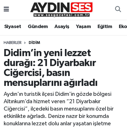
Asayiş
Aydın Nöbetçi Eczaneler
Siyaset
Gündem
Asayiş
Yaşam
Eğitim
Ek
Gündem
Aydın Hava Durumu
HABERLER
DIDIM
Siyaset
Aydin Namaz Vakitleri
Didim’in yeni lezzet
durağı: 21 Diyarbakır
Ekonomi
Aydın Trafik Yoğunluk Haritası
Ciğercisi, basın
Yaşam
Süper Lig Puan Durumu ve Fikstür
mensuplarını ağırladı
Aydın'ın turistik ilçesi Didim'in gözde bölgesi
Eğitim
Tüm Manşetler
Altınkum’da hizmet veren “21 Diyarbakır
Kültür Sanat
Son Dakika Haberleri
Ciğercisi”, ilçedeki basın mensuplarını özel bir
etkinlikte ağırladı. Denize nazır bir konumda
Spor
Haber Arşivi
konuklarına lezzet dolu anlar yaşatan işletme