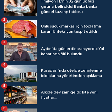
1 milyon TL'nin 32 günlük faiz
getirisi belli oldu! Banka banka
güncel kazanç tablosu
2
Ünlü sucuk markası için toplatma
kararı! Enfeksiyon tespit edildi
3
Aydın’da günlerdir aranıyordu: Yol
kenarında ölü bulundu
4
Kuşadası'nda otelde zehirlenme
iddialarına yönetimden açıklama
5
Alkole dev zam geldi: İşte yeni
fiyatlar...
6