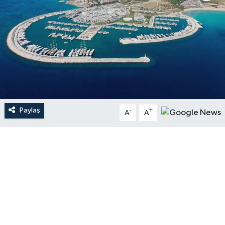
Paylaş
-
+
A
A