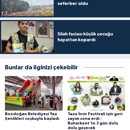
seferber oldu
Silah faciası küçük çocuğu
hayattan kopardı
Bunlar da ilginizi çekebilir
Bozdoğan Belediyesi Yaz
Taze İncir Festivali için geri
Şenlikleri coşkuyla başladı
sayım sona erdi :
Buharkent'te 3 gün dolu
dolu geçecek