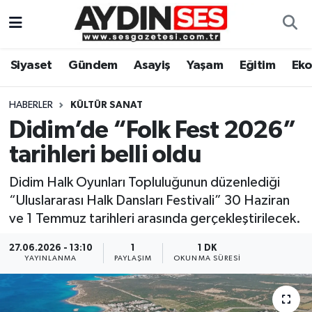
Asayiş
Aydın Nöbetçi Eczaneler
Siyaset
Gündem
Asayiş
Yaşam
Eğitim
Ek
Gündem
Aydın Hava Durumu
HABERLER
KÜLTÜR SANAT
Siyaset
Aydin Namaz Vakitleri
Didim’de “Folk Fest 2026”
tarihleri belli oldu
Ekonomi
Aydın Trafik Yoğunluk Haritası
Didim Halk Oyunları Topluluğunun düzenlediği
Yaşam
Süper Lig Puan Durumu ve Fikstür
“Uluslararası Halk Dansları Festivali” 30 Haziran
ve 1 Temmuz tarihleri arasında gerçekleştirilecek.
Eğitim
Tüm Manşetler
27.06.2026 - 13:10
1
1 DK
YAYINLANMA
PAYLAŞIM
OKUNMA SÜRESI
Kültür Sanat
Son Dakika Haberleri
Spor
Haber Arşivi