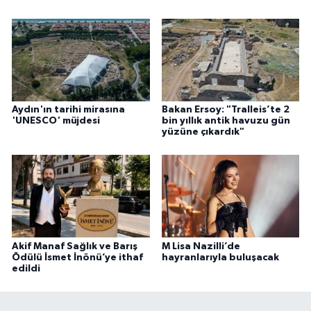
Aydın'ın tarihi mirasına
Bakan Ersoy: "Tralleis’te 2
'UNESCO' müjdesi
bin yıllık antik havuzu gün
yüzüne çıkardık"
Akif Manaf Sağlık ve Barış
M Lisa Nazilli’de
Ödülü İsmet İnönü’ye ithaf
hayranlarıyla buluşacak
edildi