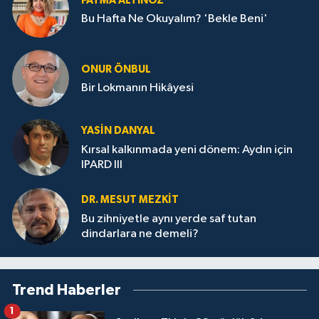
FATMA ALTINÖZ
Bu Hafta Ne Okuyalım? 'Bekle Beni'
ONUR ÖNBUL
Bir Lokmanın Hikâyesi
YASIN DANYAL
Kırsal kalkınmada yeni dönem: Aydın için
IPARD III
DR. MESUT MEZKIT
Bu zihniyetle aynı yerde saf tutan
dindarlara ne demeli?
Trend Haberler
1