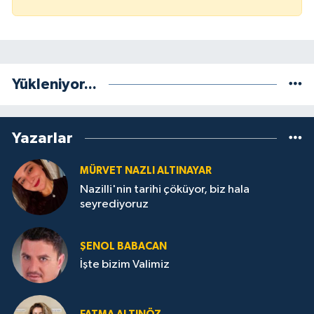
Yükleniyor...
Yazarlar
MÜRVET NAZLI ALTINAYAR
Nazilli'nin tarihi çöküyor, biz hala
seyrediyoruz
ŞENOL BABACAN
İşte bizim Valimiz