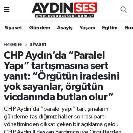
Asayiş
Aydın Nöbetçi Eczaneler
Siyaset
Gündem
Asayiş
Yaşam
Eğitim
Ek
Gündem
Aydın Hava Durumu
HABERLER
SIYASET
Siyaset
Aydin Namaz Vakitleri
CHP Aydın’da “Paralel
Yapı” tartışmasına sert
Ekonomi
Aydın Trafik Yoğunluk Haritası
yanıt: “Örgütün iradesini
Yaşam
Süper Lig Puan Durumu ve Fikstür
yok sayanlar, örgütün
vicdanında butlan olur”
Eğitim
Tüm Manşetler
CHP Aydın’da “paralel yapı” tartışmalarını
Kültür Sanat
Son Dakika Haberleri
gündeme taşıdığımız haber sonrası parti
yönetiminden dikkat çeken bir açıklama geldi.
Spor
Haber Arşivi
CHP Aydın İl Başkan Yardımcısı ve Örgütlerden