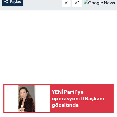
Paylaş
-
+
A
A
YENİ Parti'ye
operasyon: İl Başkanı
gözaltında