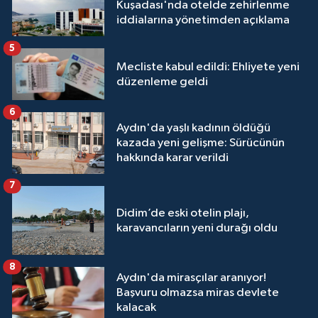
Kuşadası'nda otelde zehirlenme
iddialarına yönetimden açıklama
5
Mecliste kabul edildi: Ehliyete yeni
düzenleme geldi
6
Aydın'da yaşlı kadının öldüğü
kazada yeni gelişme: Sürücünün
hakkında karar verildi
7
Didim’de eski otelin plajı,
karavancıların yeni durağı oldu
8
Aydın'da mirasçılar aranıyor!
Başvuru olmazsa miras devlete
kalacak