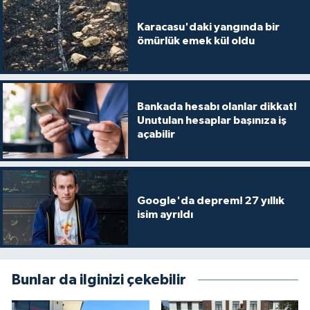
Karacasu'daki yangında bir
ömürlük emek kül oldu
Bankada hesabı olanlar dikkat!
Unutulan hesaplar başınıza iş
açabilir
Google'da deprem! 27 yıllık
isim ayrıldı
Bunlar da ilginizi çekebilir