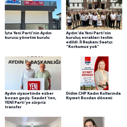
İşte Yeni Parti’nin Aydın
Aydın’da Yeni Parti’nin
kurucu yönetim kurulu
kuruluş evrakları teslim
edildi :İl Başkanı Saatçı:
“Korkumuz yok”
Aydın siyasetinde ezber
Didim CHP Kadın Kollarında
bozan geçiş: Saadet'ten,
Kıymet Bosdan dönemi
YENİ Parti'ye sürpriz
transfer