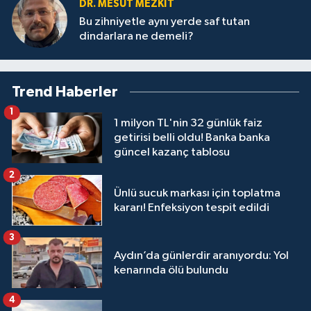
DR. MESUT MEZKIT
Bu zihniyetle aynı yerde saf tutan
dindarlara ne demeli?
Trend Haberler
1
1 milyon TL'nin 32 günlük faiz
getirisi belli oldu! Banka banka
güncel kazanç tablosu
2
Ünlü sucuk markası için toplatma
kararı! Enfeksiyon tespit edildi
3
Aydın’da günlerdir aranıyordu: Yol
kenarında ölü bulundu
4