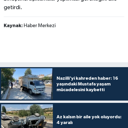
getirdi.
Kaynak:
Haber Merkezi
Nazilli’yi kahreden haber: 16
yaşındaki Mustafa yaşam
mücadelesini kaybetti
Az kalsın bir aile yok oluyordu:
4 yaralı