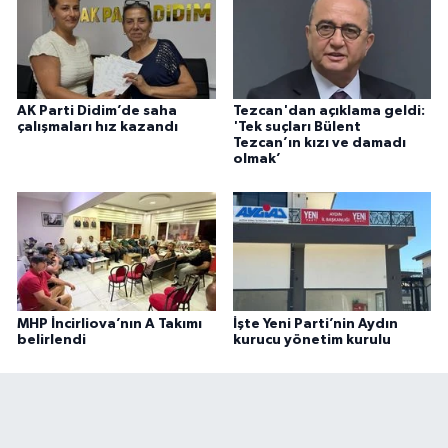
AK Parti Didim’de saha
Tezcan'dan açıklama geldi:
çalışmaları hız kazandı
'Tek suçları Bülent
Tezcan’ın kızı ve damadı
olmak’
MHP İncirliova’nın A Takımı
İşte Yeni Parti’nin Aydın
belirlendi
kurucu yönetim kurulu