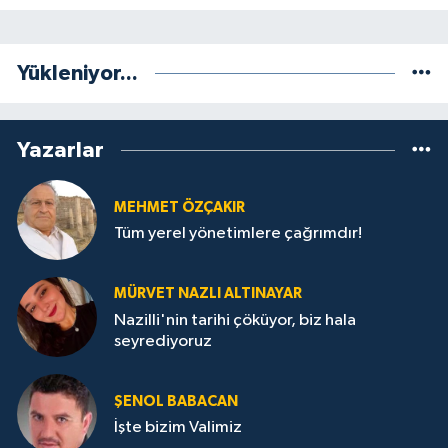
Yükleniyor...
Yazarlar
MEHMET ÖZÇAKIR
Tüm yerel yönetimlere çağrımdır!
MÜRVET NAZLI ALTINAYAR
Nazilli'nin tarihi çöküyor, biz hala
seyrediyoruz
ŞENOL BABACAN
İşte bizim Valimiz