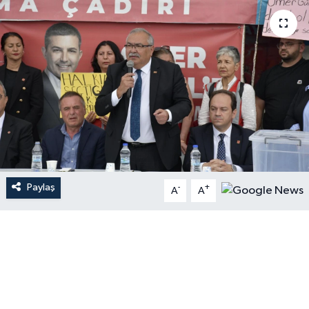
Paylaş
-
+
A
A