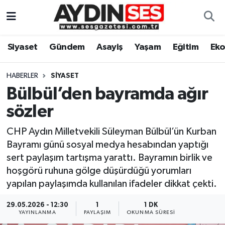
Asayiş
Aydın Nöbetçi Eczaneler
Siyaset
Gündem
Asayiş
Yaşam
Eğitim
Ek
Gündem
Aydın Hava Durumu
HABERLER
SIYASET
Siyaset
Aydin Namaz Vakitleri
Bülbül’den bayramda ağır
sözler
Ekonomi
Aydın Trafik Yoğunluk Haritası
CHP Aydın Milletvekili Süleyman Bülbül’ün Kurban
Yaşam
Süper Lig Puan Durumu ve Fikstür
Bayramı günü sosyal medya hesabından yaptığı
sert paylaşım tartışma yarattı. Bayramın birlik ve
Eğitim
Tüm Manşetler
hoşgörü ruhuna gölge düşürdüğü yorumları
yapılan paylaşımda kullanılan ifadeler dikkat çekti.
Kültür Sanat
Son Dakika Haberleri
29.05.2026 - 12:30
1
1 DK
YAYINLANMA
PAYLAŞIM
OKUNMA SÜRESI
Spor
Haber Arşivi