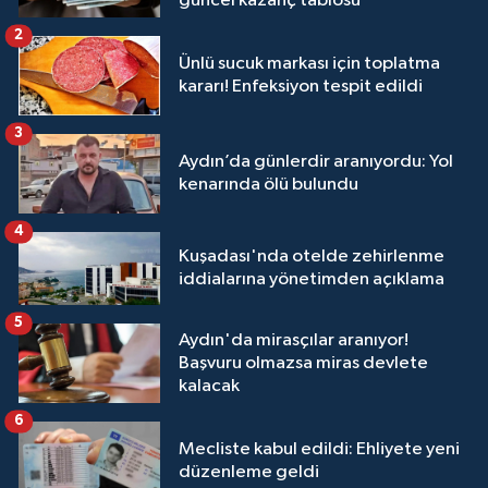
güncel kazanç tablosu
2
Ünlü sucuk markası için toplatma
kararı! Enfeksiyon tespit edildi
3
Aydın’da günlerdir aranıyordu: Yol
kenarında ölü bulundu
4
Kuşadası'nda otelde zehirlenme
iddialarına yönetimden açıklama
5
Aydın'da mirasçılar aranıyor!
Başvuru olmazsa miras devlete
kalacak
6
Mecliste kabul edildi: Ehliyete yeni
düzenleme geldi