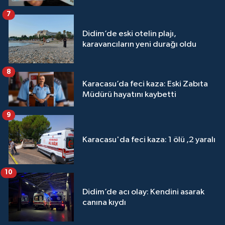
7
Didim’de eski otelin plajı,
karavancıların yeni durağı oldu
8
Karacasu’da feci kaza: Eski Zabıta
Müdürü hayatını kaybetti
9
Karacasu'da feci kaza: 1 ölü ,2 yaralı
10
Didim’de acı olay: Kendini asarak
canına kıydı