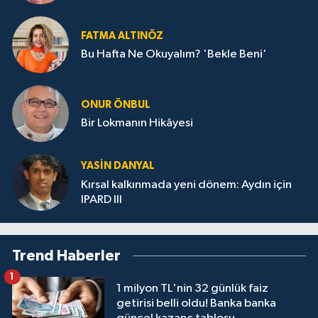
FATMA ALTINÖZ
Bu Hafta Ne Okuyalım? 'Bekle Beni'
ONUR ÖNBUL
Bir Lokmanın Hikâyesi
YASIN DANYAL
Kırsal kalkınmada yeni dönem: Aydın için
IPARD III
Trend Haberler
1
1 milyon TL'nin 32 günlük faiz
getirisi belli oldu! Banka banka