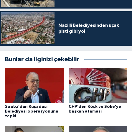
Nazilli Belediyesinden uçak
pisti gibi yol
Bunlar da ilginizi çekebilir
Saatçı’dan Kuşadası
CHP’den Köşk ve Söke’ye
Belediyesi operasyonuna
başkan ataması
tepki