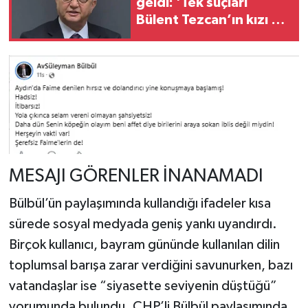
geldi: 'Tek suçları
Bülent Tezcan’ın kızı ve
damadı olmak’
MESAJI GÖRENLER İNANAMADI
Bülbül’ün paylaşımında kullandığı ifadeler kısa
sürede sosyal medyada geniş yankı uyandırdı.
Birçok kullanıcı, bayram gününde kullanılan dilin
toplumsal barışa zarar verdiğini savunurken, bazı
vatandaşlar ise “siyasette seviyenin düştüğü”
yorumunda bulundu. CHP’li Bülbül paylaşımında