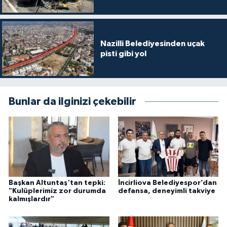
Nazilli Belediyesinden uçak
pisti gibi yol
Bunlar da ilginizi çekebilir
Başkan Altuntaş'tan tepki:
İncirliova Belediyespor’dan
"Kulüplerimiz zor durumda
defansa, deneyimli takviye
kalmışlardır"