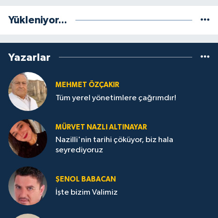
Yükleniyor...
Yazarlar
MEHMET ÖZÇAKIR
Tüm yerel yönetimlere çağrımdır!
MÜRVET NAZLI ALTINAYAR
Nazilli'nin tarihi çöküyor, biz hala
seyrediyoruz
ŞENOL BABACAN
İşte bizim Valimiz