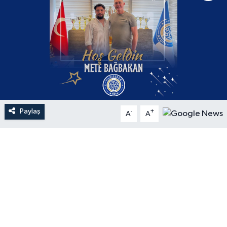
Paylaş
-
+
A
A