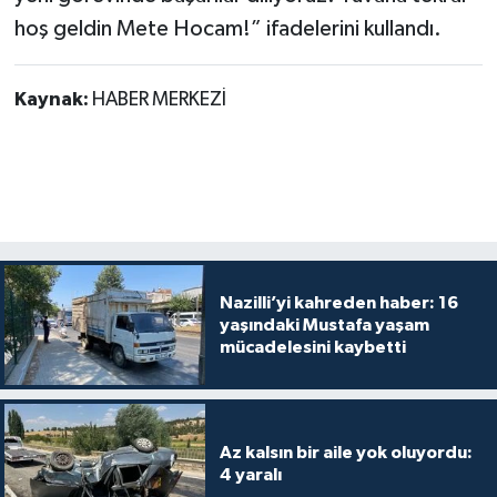
hoş geldin Mete Hocam!” ifadelerini kullandı.
Kaynak:
HABER MERKEZİ
Nazilli’yi kahreden haber: 16
yaşındaki Mustafa yaşam
mücadelesini kaybetti
Az kalsın bir aile yok oluyordu:
4 yaralı