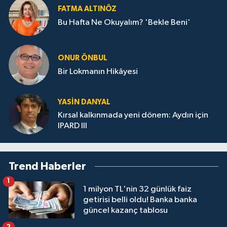
FATMA ALTINÖZ
Bu Hafta Ne Okuyalım? 'Bekle Beni'
ONUR ÖNBUL
Bir Lokmanın Hikâyesi
YASIN DANYAL
Kırsal kalkınmada yeni dönem: Aydın için
IPARD III
Trend Haberler
1
1 milyon TL'nin 32 günlük faiz
getirisi belli oldu! Banka banka
güncel kazanç tablosu
2