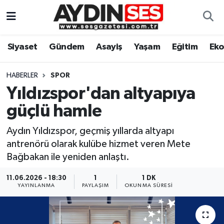
Asayiş
Aydın Nöbetçi Eczaneler
Siyaset
Gündem
Asayiş
Yaşam
Eğitim
Ek
Gündem
Aydın Hava Durumu
HABERLER
SPOR
Siyaset
Aydin Namaz Vakitleri
Yıldızspor'dan altyapıya
güçlü hamle
Ekonomi
Aydın Trafik Yoğunluk Haritası
Aydın Yıldızspor, geçmiş yıllarda altyapı
Yaşam
Süper Lig Puan Durumu ve Fikstür
antrenörü olarak kulübe hizmet veren Mete
Bağbakan ile yeniden anlaştı.
Eğitim
Tüm Manşetler
11.06.2026 - 18:30
1
1 DK
YAYINLANMA
PAYLAŞIM
OKUNMA SÜRESI
Kültür Sanat
Son Dakika Haberleri
Spor
Haber Arşivi