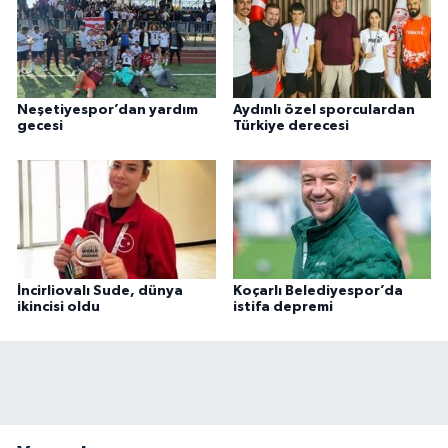
Neşetiyespor’dan yardım
Aydınlı özel sporculardan
gecesi
Türkiye derecesi
İncirliovalı Sude, dünya
Koçarlı Belediyespor’da
ikincisi oldu
istifa depremi