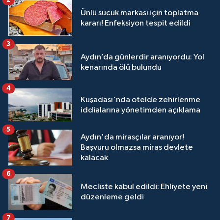
Ünlü sucuk markası için toplatma
kararı! Enfeksiyon tespit edildi
3
Aydın’da günlerdir aranıyordu: Yol
kenarında ölü bulundu
4
Kuşadası'nda otelde zehirlenme
iddialarına yönetimden açıklama
5
Aydın'da mirasçılar aranıyor!
Başvuru olmazsa miras devlete
kalacak
6
Mecliste kabul edildi: Ehliyete yeni
düzenleme geldi
7