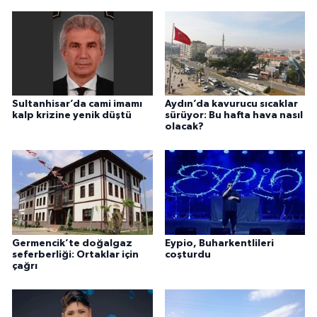
Sultanhisar’da cami imamı
Aydın’da kavurucu sıcaklar
kalp krizine yenik düştü
sürüyor: Bu hafta hava nasıl
olacak?
Germencik’te doğalgaz
Eypio, Buharkentlileri
seferberliği: Ortaklar için
coşturdu
çağrı