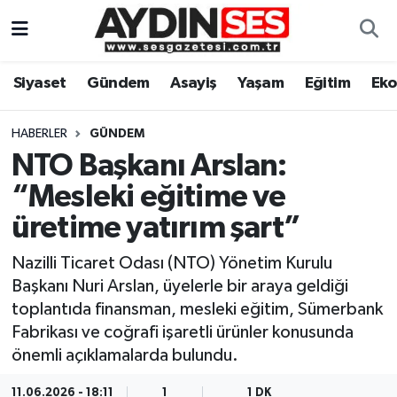
Asayiş
Aydın Nöbetçi Eczaneler
Siyaset
Gündem
Asayiş
Yaşam
Eğitim
Ek
Gündem
Aydın Hava Durumu
HABERLER
GÜNDEM
Siyaset
Aydin Namaz Vakitleri
NTO Başkanı Arslan:
“Mesleki eğitime ve
Ekonomi
Aydın Trafik Yoğunluk Haritası
üretime yatırım şart”
Yaşam
Süper Lig Puan Durumu ve Fikstür
Nazilli Ticaret Odası (NTO) Yönetim Kurulu
Başkanı Nuri Arslan, üyelerle bir araya geldiği
Eğitim
Tüm Manşetler
toplantıda finansman, mesleki eğitim, Sümerbank
Fabrikası ve coğrafi işaretli ürünler konusunda
Kültür Sanat
Son Dakika Haberleri
önemli açıklamalarda bulundu.
Spor
Haber Arşivi
11.06.2026 - 18:11
1
1 DK