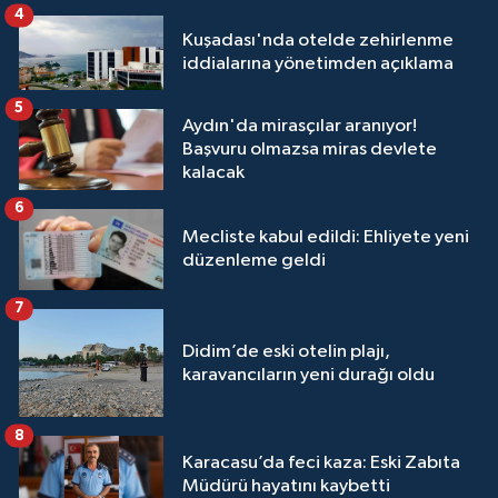
4
Kuşadası'nda otelde zehirlenme
iddialarına yönetimden açıklama
5
Aydın'da mirasçılar aranıyor!
Başvuru olmazsa miras devlete
kalacak
6
Mecliste kabul edildi: Ehliyete yeni
düzenleme geldi
7
Didim’de eski otelin plajı,
karavancıların yeni durağı oldu
8
Karacasu’da feci kaza: Eski Zabıta
Müdürü hayatını kaybetti