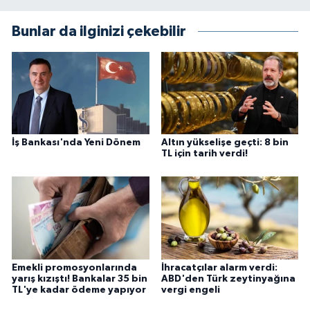
Bunlar da ilginizi çekebilir
İş Bankası'nda Yeni Dönem
Altın yükselişe geçti: 8 bin
TL için tarih verdi!
Emekli promosyonlarında
İhracatçılar alarm verdi:
yarış kızıştı! Bankalar 35 bin
ABD'den Türk zeytinyağına
TL'ye kadar ödeme yapıyor
vergi engeli