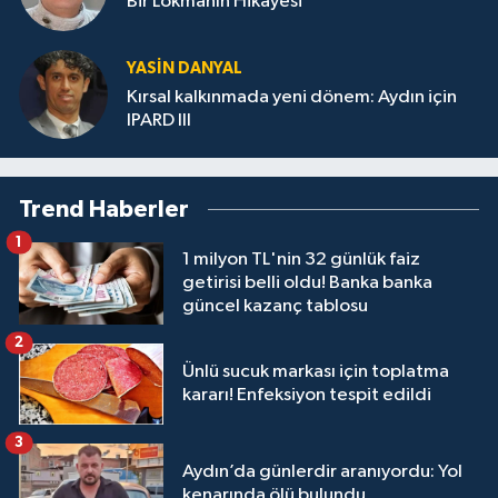
Bir Lokmanın Hikâyesi
YASIN DANYAL
Kırsal kalkınmada yeni dönem: Aydın için
IPARD III
Trend Haberler
1
1 milyon TL'nin 32 günlük faiz
getirisi belli oldu! Banka banka
güncel kazanç tablosu
2
Ünlü sucuk markası için toplatma
kararı! Enfeksiyon tespit edildi
3
Aydın’da günlerdir aranıyordu: Yol
kenarında ölü bulundu