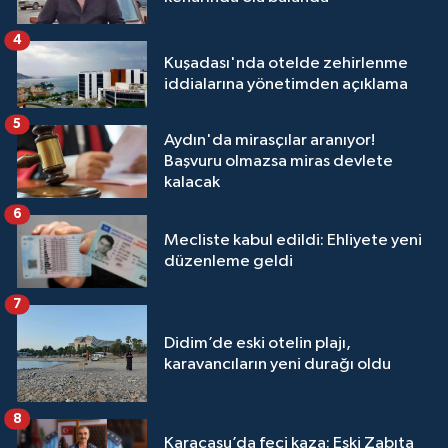
4
Kuşadası'nda otelde zehirlenme
iddialarına yönetimden açıklama
5
Aydın'da mirasçılar aranıyor!
Başvuru olmazsa miras devlete
kalacak
6
Mecliste kabul edildi: Ehliyete yeni
düzenleme geldi
7
Didim’de eski otelin plajı,
karavancıların yeni durağı oldu
8
Karacasu’da feci kaza: Eski Zabıta