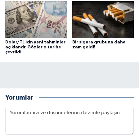
Dolar/TL için yeni tahminler
Bir sigara grubuna daha
açıklandı: Gözler o tarihe
zam geldi!
çevrildi
Yorumlar