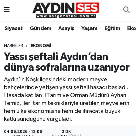
Asayiş
Aydın Nöbetçi Eczaneler
Siyaset
Gündem
Asayiş
Yaşam
Eğitim
Ek
Gündem
Aydın Hava Durumu
HABERLER
EKONOMI
Siyaset
Aydin Namaz Vakitleri
Yassı şeftali Aydın’dan
dünya sofralarına uzanıyor
Ekonomi
Aydın Trafik Yoğunluk Haritası
Aydın’ın Köşk ilçesindeki modern meyve
Yaşam
Süper Lig Puan Durumu ve Fikstür
bahçelerinde yetişen yassı şeftali hasadı başladı.
Hasada katılan İl Tarım ve Orman Müdürü Ayhan
Eğitim
Tüm Manşetler
Temiz, ileri tarım teknikleriyle üretilen meyvelerin
hem ülke ekonomisine hem de ihracata büyük
Kültür Sanat
Son Dakika Haberleri
katkı sunduğunu vurguladı.
Spor
Haber Arşivi
04.06.2026 - 12:06
2 DK