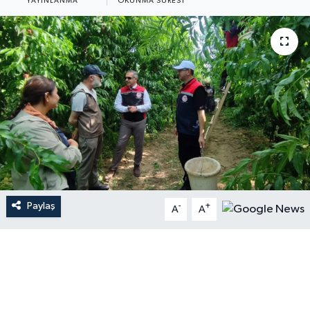
YAYINLANMA
OKUNMA SÜRESI
Paylaş
-
+
A
A