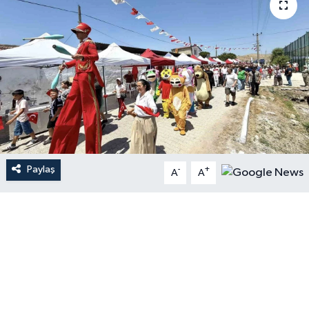
Paylaş
-
+
A
A