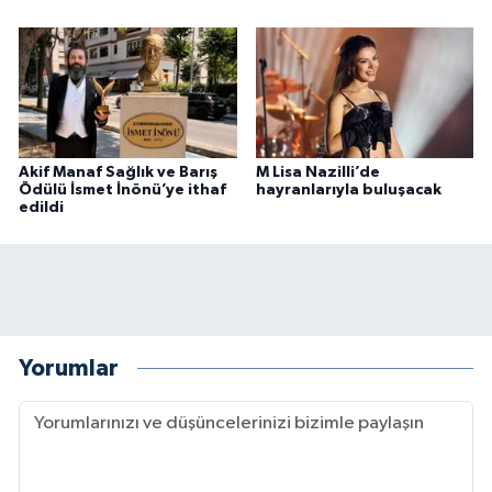
Akif Manaf Sağlık ve Barış
M Lisa Nazilli’de
Ödülü İsmet İnönü’ye ithaf
hayranlarıyla buluşacak
edildi
Yorumlar