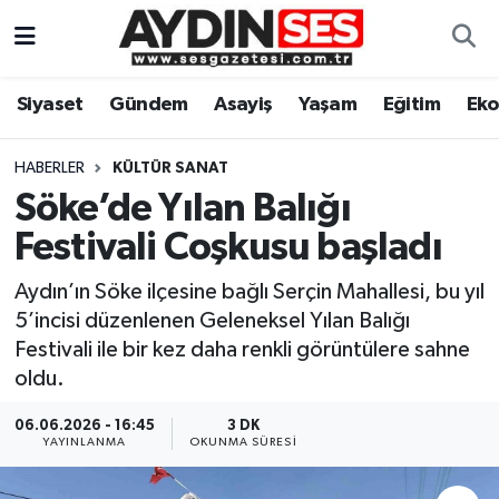
Asayiş
Aydın Nöbetçi Eczaneler
Siyaset
Gündem
Asayiş
Yaşam
Eğitim
Ek
Gündem
Aydın Hava Durumu
HABERLER
KÜLTÜR SANAT
Siyaset
Aydin Namaz Vakitleri
Söke’de Yılan Balığı
Festivali Coşkusu başladı
Ekonomi
Aydın Trafik Yoğunluk Haritası
Aydın’ın Söke ilçesine bağlı Serçin Mahallesi, bu yıl
Yaşam
Süper Lig Puan Durumu ve Fikstür
5’incisi düzenlenen Geleneksel Yılan Balığı
Festivali ile bir kez daha renkli görüntülere sahne
Eğitim
Tüm Manşetler
oldu.
Kültür Sanat
Son Dakika Haberleri
06.06.2026 - 16:45
3 DK
YAYINLANMA
OKUNMA SÜRESI
Spor
Haber Arşivi