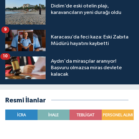
Didim’de eski otelin plajı,
karavancıların yeni durağı oldu
9
Karacasu’da feci kaza: Eski Zabıta
Müdürü hayatını kaybetti
10
Aydın'da mirasçılar aranıyor!
Başvuru olmazsa miras devlete
kalacak
Resmi İlanlar