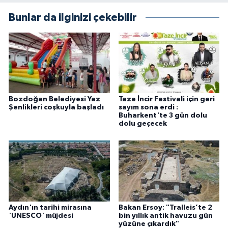
Bunlar da ilginizi çekebilir
Bozdoğan Belediyesi Yaz
Taze İncir Festivali için geri
Şenlikleri coşkuyla başladı
sayım sona erdi :
Buharkent'te 3 gün dolu
dolu geçecek
Aydın'ın tarihi mirasına
Bakan Ersoy: "Tralleis’te 2
'UNESCO' müjdesi
bin yıllık antik havuzu gün
yüzüne çıkardık"