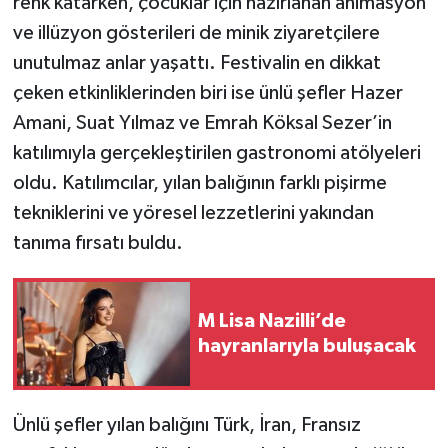
renk katarken, çocuklar için hazırlanan animasyon
ve illüzyon gösterileri de minik ziyaretçilere
unutulmaz anlar yaşattı. Festivalin en dikkat
çeken etkinliklerinden biri ise ünlü şefler Hazer
Amani, Suat Yılmaz ve Emrah Köksal Sezer’in
katılımıyla gerçekleştirilen gastronomi atölyeleri
oldu. Katılımcılar, yılan balığının farklı pişirme
tekniklerini ve yöresel lezzetlerini yakından
tanıma fırsatı buldu.
M Lisa Nazilli’de
hayranlarıyla buluşacak
Ünlü şefler yılan balığını Türk, İran, Fransız