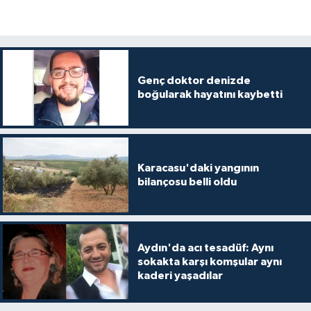
Genç doktor denizde
boğularak hayatını kaybetti
Karacasu'daki yangının
bilançosu belli oldu
Aydın'da acı tesadüf: Aynı
sokakta karşı komşular aynı
kaderi yaşadılar