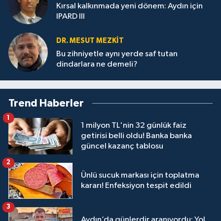
Kırsal kalkınmada yeni dönem: Aydın için
IPARD III
DR. MESUT MEZKIT
Bu zihniyetle aynı yerde saf tutan
dindarlara ne demeli?
Trend Haberler
1
1 milyon TL'nin 32 günlük faiz
getirisi belli oldu! Banka banka
güncel kazanç tablosu
2
Ünlü sucuk markası için toplatma
kararı! Enfeksiyon tespit edildi
3
Aydın’da günlerdir aranıyordu: Yol