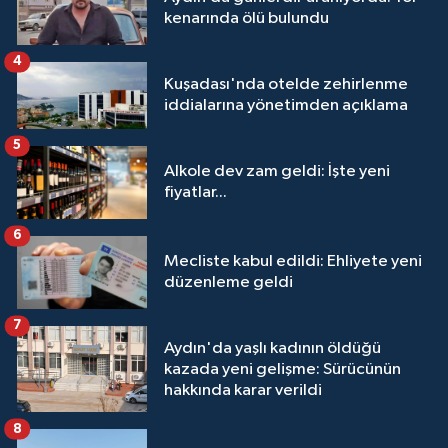
kenarında ölü bulundu
4
Kuşadası'nda otelde zehirlenme
iddialarına yönetimden açıklama
5
Alkole dev zam geldi: İşte yeni
fiyatlar...
6
Mecliste kabul edildi: Ehliyete yeni
düzenleme geldi
7
Aydın'da yaşlı kadının öldüğü
kazada yeni gelişme: Sürücünün
hakkında karar verildi
8