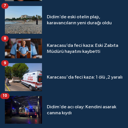
7
Didim’de eski otelin plajı,
karavancıların yeni durağı oldu
8
Karacasu’da feci kaza: Eski Zabıta
Müdürü hayatını kaybetti
9
Karacasu'da feci kaza: 1 ölü ,2 yaralı
10
Didim’de acı olay: Kendini asarak
canına kıydı