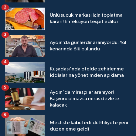
2
Ünlü sucuk markası için toplatma
kararı! Enfeksiyon tespit edildi
3
Aydın’da günlerdir aranıyordu: Yol
kenarında ölü bulundu
4
Kuşadası'nda otelde zehirlenme
iddialarına yönetimden açıklama
5
Aydın'da mirasçılar aranıyor!
Başvuru olmazsa miras devlete
kalacak
6
Mecliste kabul edildi: Ehliyete yeni
düzenleme geldi