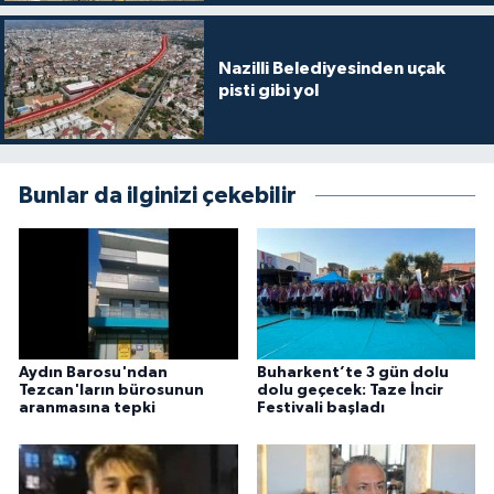
Nazilli Belediyesinden uçak
pisti gibi yol
Bunlar da ilginizi çekebilir
Aydın Barosu'ndan
Buharkent’te 3 gün dolu
Tezcan'ların bürosunun
dolu geçecek: Taze İncir
aranmasına tepki
Festivali başladı