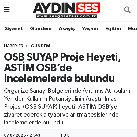
Asayiş
Aydın Nöbetçi Eczaneler
Siyaset
Gündem
Asayiş
Yaşam
Eğitim
Ek
Gündem
Aydın Hava Durumu
HABERLER
GÜNDEM
Siyaset
Aydin Namaz Vakitleri
OSB SUYAP Proje Heyeti,
ASTİM OSB’de
Ekonomi
Aydın Trafik Yoğunluk Haritası
incelemelerde bulundu
Yaşam
Süper Lig Puan Durumu ve Fikstür
Organize Sanayi Bölgelerinde Arıtılmış Atıksuların
Yeniden Kullanım Potansiyelinin Araştırılması
Eğitim
Tüm Manşetler
Projesi (OSB SUYAP) heyeti, ASTİM OSB’ye
ziyaret ederek altyapı ve arıtma tesislerinde
Kültür Sanat
Son Dakika Haberleri
incelemelerde bulundu.
Spor
Haber Arşivi
07.07.2026 - 21:43
1 DK