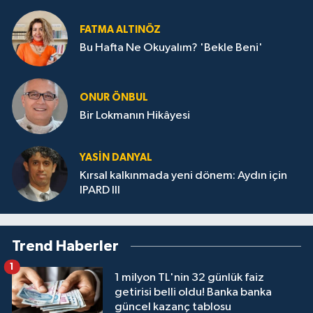
FATMA ALTINÖZ
Bu Hafta Ne Okuyalım? 'Bekle Beni'
ONUR ÖNBUL
Bir Lokmanın Hikâyesi
YASIN DANYAL
Kırsal kalkınmada yeni dönem: Aydın için
IPARD III
Trend Haberler
1
1 milyon TL'nin 32 günlük faiz
getirisi belli oldu! Banka banka
güncel kazanç tablosu