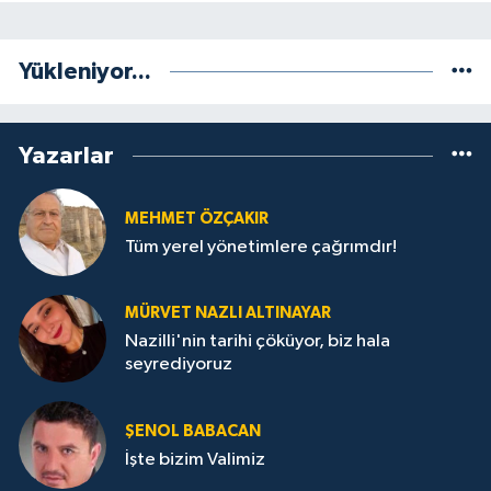
Yükleniyor...
Yazarlar
MEHMET ÖZÇAKIR
Tüm yerel yönetimlere çağrımdır!
MÜRVET NAZLI ALTINAYAR
Nazilli'nin tarihi çöküyor, biz hala
seyrediyoruz
ŞENOL BABACAN
İşte bizim Valimiz