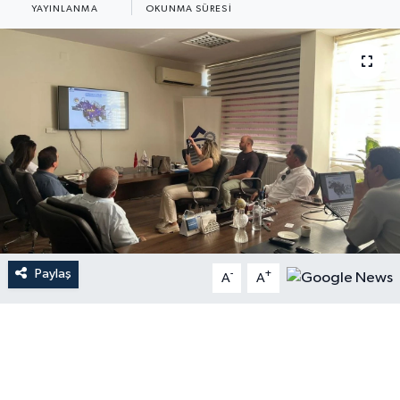
YAYINLANMA
OKUNMA SÜRESI
Paylaş
-
+
A
A