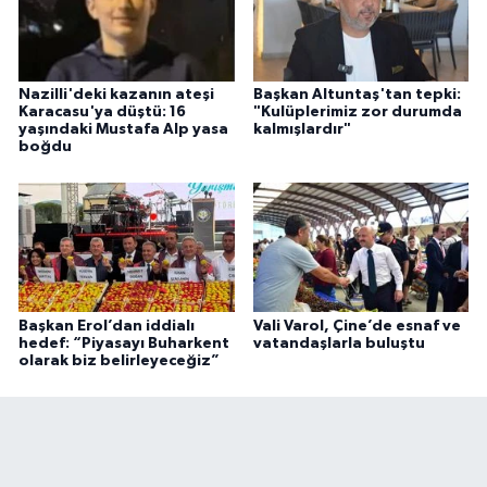
Nazilli'deki kazanın ateşi
Başkan Altuntaş'tan tepki:
Karacasu'ya düştü: 16
"Kulüplerimiz zor durumda
yaşındaki Mustafa Alp yasa
kalmışlardır"
boğdu
Başkan Erol’dan iddialı
Vali Varol, Çine’de esnaf ve
hedef: “Piyasayı Buharkent
vatandaşlarla buluştu
olarak biz belirleyeceğiz”