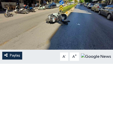
Paylaş
-
+
A
A