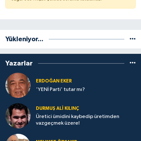
Yükleniyor...
Yazarlar
ERDOĞAN EKER
'YENİ Parti' tutar mı?
DURMUŞ ALI KILINÇ
Üretici ümidini kaybedip üretimden
vazgeçmek üzere!