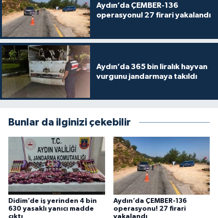
Aydın’da ÇEMBER-136
operasyonu! 27 firari yakalandı
Aydın’da 365 bin liralık hayvan
vurgunu jandarmaya takıldı
Bunlar da ilginizi çekebilir
Didim’de iş yerinden 4 bin
Aydın’da ÇEMBER-136
630 yasaklı yanıcı madde
operasyonu! 27 firari
çıktı
yakalandı