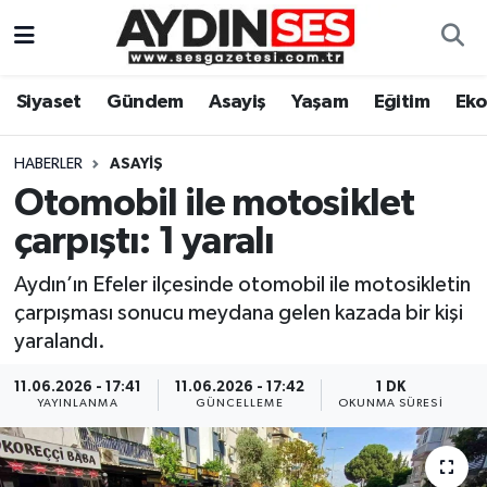
Asayiş
Aydın Nöbetçi Eczaneler
Siyaset
Gündem
Asayiş
Yaşam
Eğitim
Ek
Gündem
Aydın Hava Durumu
HABERLER
ASAYIŞ
Siyaset
Aydin Namaz Vakitleri
Otomobil ile motosiklet
çarpıştı: 1 yaralı
Ekonomi
Aydın Trafik Yoğunluk Haritası
Aydın’ın Efeler ilçesinde otomobil ile motosikletin
Yaşam
Süper Lig Puan Durumu ve Fikstür
çarpışması sonucu meydana gelen kazada bir kişi
yaralandı.
Eğitim
Tüm Manşetler
11.06.2026 - 17:41
11.06.2026 - 17:42
1 DK
YAYINLANMA
GÜNCELLEME
OKUNMA SÜRESI
Kültür Sanat
Son Dakika Haberleri
Spor
Haber Arşivi