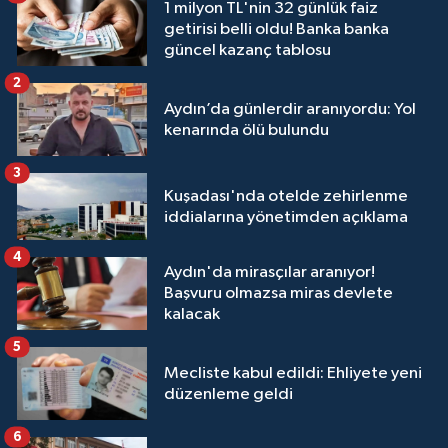
1 milyon TL'nin 32 günlük faiz
getirisi belli oldu! Banka banka
güncel kazanç tablosu
2
Aydın’da günlerdir aranıyordu: Yol
kenarında ölü bulundu
3
Kuşadası'nda otelde zehirlenme
iddialarına yönetimden açıklama
4
Aydın'da mirasçılar aranıyor!
Başvuru olmazsa miras devlete
kalacak
5
Mecliste kabul edildi: Ehliyete yeni
düzenleme geldi
6