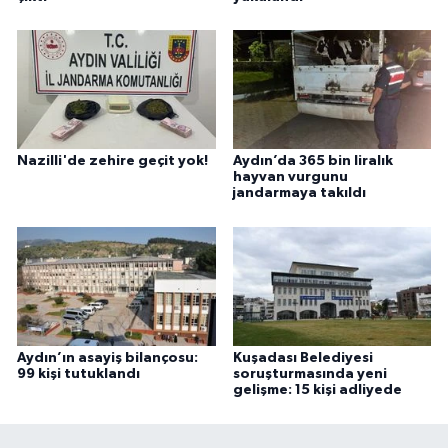
Nazilli'de zehire geçit yok!
Aydın’da 365 bin liralık
hayvan vurgunu
jandarmaya takıldı
Aydın’ın asayiş bilançosu:
Kuşadası Belediyesi
99 kişi tutuklandı
soruşturmasında yeni
gelişme: 15 kişi adliyede