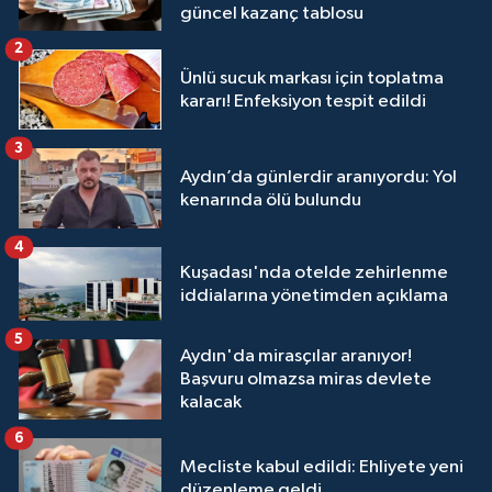
güncel kazanç tablosu
2
Ünlü sucuk markası için toplatma
kararı! Enfeksiyon tespit edildi
3
Aydın’da günlerdir aranıyordu: Yol
kenarında ölü bulundu
4
Kuşadası'nda otelde zehirlenme
iddialarına yönetimden açıklama
5
Aydın'da mirasçılar aranıyor!
Başvuru olmazsa miras devlete
kalacak
6
Mecliste kabul edildi: Ehliyete yeni
düzenleme geldi