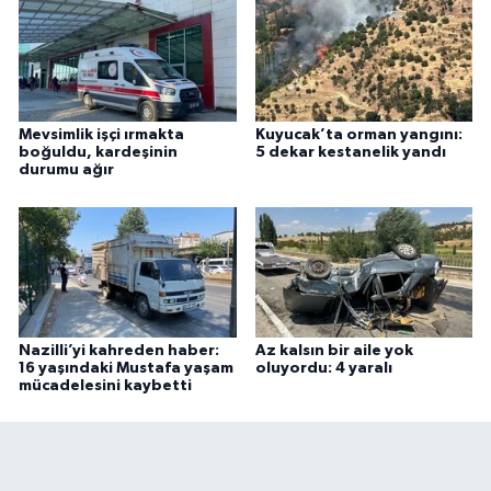
Mevsimlik işçi ırmakta
Kuyucak’ta orman yangını:
boğuldu, kardeşinin
5 dekar kestanelik yandı
durumu ağır
Nazilli’yi kahreden haber:
Az kalsın bir aile yok
16 yaşındaki Mustafa yaşam
oluyordu: 4 yaralı
mücadelesini kaybetti