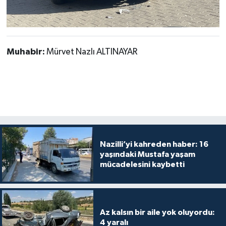
Muhabir:
Mürvet Nazlı ALTINAYAR
Nazilli’yi kahreden haber: 16
yaşındaki Mustafa yaşam
mücadelesini kaybetti
Az kalsın bir aile yok oluyordu:
4 yaralı