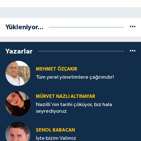
Yükleniyor...
Yazarlar
MEHMET ÖZÇAKIR
Tüm yerel yönetimlere çağrımdır!
MÜRVET NAZLI ALTINAYAR
Nazilli'nin tarihi çöküyor, biz hala
seyrediyoruz
ŞENOL BABACAN
İşte bizim Valimiz