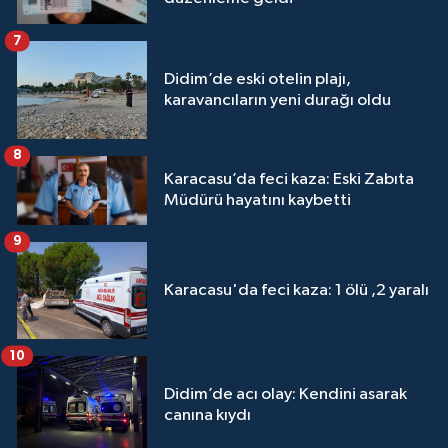
7
Didim’de eski otelin plajı,
karavancıların yeni durağı oldu
8
Karacasu’da feci kaza: Eski Zabıta
Müdürü hayatını kaybetti
9
Karacasu'da feci kaza: 1 ölü ,2 yaralı
10
Didim’de acı olay: Kendini asarak
canına kıydı