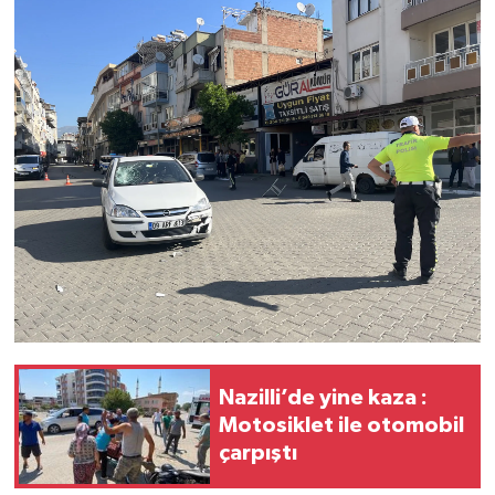
Nazilli’de yine kaza :
Motosiklet ile otomobil
çarpıştı