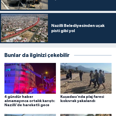
Nazilli Belediyesinden uçak
pisti gibi yol
Bunlar da ilginizi çekebilir
4 gündür haber
Kuşadası’nda plaj faresi
alınamayınca ortalık karıştı:
kıskıvrak yakalandı
Nazilli’de hareketli gece