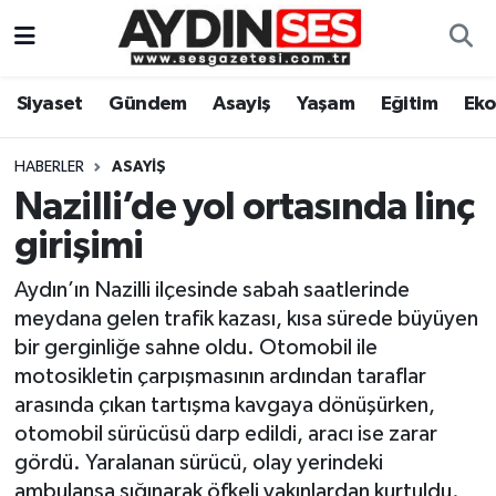
Asayiş
Aydın Nöbetçi Eczaneler
Siyaset
Gündem
Asayiş
Yaşam
Eğitim
Ek
Gündem
Aydın Hava Durumu
HABERLER
ASAYIŞ
Siyaset
Aydin Namaz Vakitleri
Nazilli’de yol ortasında linç
girişimi
Ekonomi
Aydın Trafik Yoğunluk Haritası
Aydın’ın Nazilli ilçesinde sabah saatlerinde
Yaşam
Süper Lig Puan Durumu ve Fikstür
meydana gelen trafik kazası, kısa sürede büyüyen
bir gerginliğe sahne oldu. Otomobil ile
Eğitim
Tüm Manşetler
motosikletin çarpışmasının ardından taraflar
arasında çıkan tartışma kavgaya dönüşürken,
Kültür Sanat
Son Dakika Haberleri
otomobil sürücüsü darp edildi, aracı ise zarar
gördü. Yaralanan sürücü, olay yerindeki
Spor
Haber Arşivi
ambulansa sığınarak öfkeli yakınlardan kurtuldu.