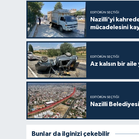
EDITÖRÜN SEÇTIĞI
Nazilli’yi kahre
mücadelesini ka
EDITÖRÜN SEÇTIĞI
Az kalsın bir aile
EDITÖRÜN SEÇTIĞI
Nazilli Belediyes
Bunlar da ilginizi çekebilir