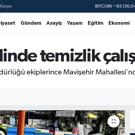
Künye
DOLAR
47,7106
EURO
55,1652
Siyaset
Gündem
Asayiş
Yaşam
Eğitim
Ekonomi
STERLİN
64,4046
GRAM ALTIN
6648.99
inde temizlik çalı
BİST100
13.77
üdürlüğü ekiplerince Mavişehir Mahallesi’