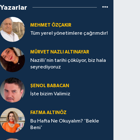
Yazarlar
MEHMET ÖZÇAKIR
Tüm yerel yönetimlere çağrımdır!
MÜRVET NAZLI ALTINAYAR
Nazilli'nin tarihi çöküyor, biz hala
seyrediyoruz
ŞENOL BABACAN
İşte bizim Valimiz
FATMA ALTINÖZ
Bu Hafta Ne Okuyalım? 'Bekle
Beni'