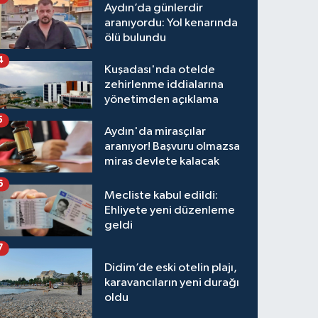
Aydın’da günlerdir
aranıyordu: Yol kenarında
ölü bulundu
4
Kuşadası'nda otelde
zehirlenme iddialarına
yönetimden açıklama
5
Aydın'da mirasçılar
aranıyor! Başvuru olmazsa
miras devlete kalacak
6
Mecliste kabul edildi:
Ehliyete yeni düzenleme
geldi
7
Didim’de eski otelin plajı,
karavancıların yeni durağı
oldu