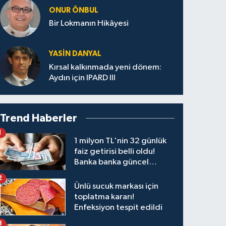
ONUR ÖNBUL
Bir Lokmanın Hikâyesi
YASIN DANYAL
Kırsal kalkınmada yeni dönem:
Aydın için IPARD III
Trend Haberler
1
1 milyon TL'nin 32 günlük
faiz getirisi belli oldu!
Banka banka güncel
kazanç tablosu
2
Ünlü sucuk markası için
toplatma kararı!
Enfeksiyon tespit edildi
3