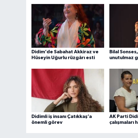
Didim’de Sabahat Akkiraz ve
Bilal Sonses
Hüseyin Uğurlu rüzgârı esti
unutulmaz g
Didimli iş insanı Çatıkkaş’a
AK Parti Di
önemli görev
çalışmaları 