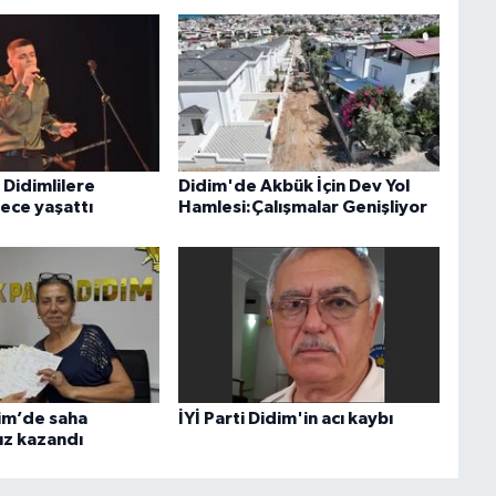
, Didimlilere
Didim'de Akbük İçin Dev Yol
ece yaşattı
Hamlesi:Çalışmalar Genişliyor
dim’de saha
İYİ Parti Didim'in acı kaybı
hız kazandı