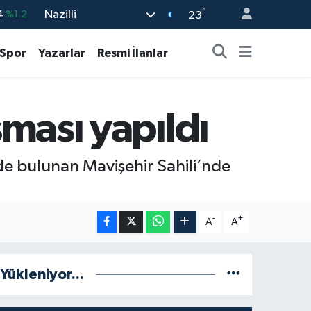
°
Nazilli
23
%0.17
%0.27
Spor
Yazarlar
Resmi İlanlar
%0.35
%2.59
şması yapıldı
3
%-19
nde bulunan Mavişehir Sahili’nde
-
+
A
A
Yükleniyor...