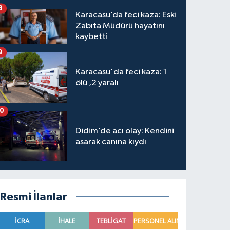
8
Karacasu’da feci kaza: Eski
Zabıta Müdürü hayatını
kaybetti
9
Karacasu'da feci kaza: 1
ölü ,2 yaralı
10
Didim’de acı olay: Kendini
asarak canına kıydı
Resmi İlanlar