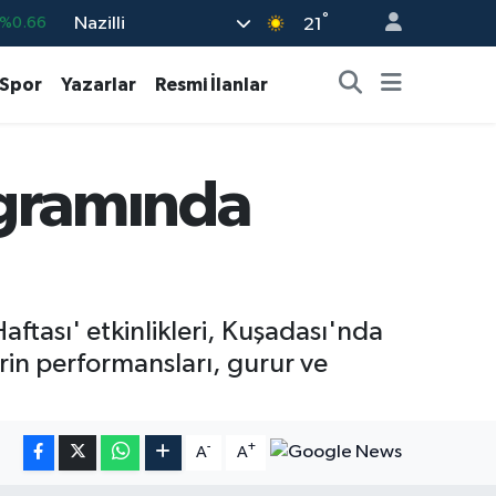
°
Nazilli
%0.05
21
%0.18
Spor
Yazarlar
Resmi İlanlar
%0.22
%0.54
ogramında
703
%0
%0.66
aftası' etkinlikleri, Kuşadası'nda
in performansları, gurur ve
-
+
A
A