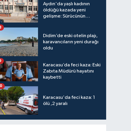
Aydın'da yaşlı kadının
öldüğü kazada yeni
gelişme: Sürücünün
hakkında karar verildi
8
Didim’de eski otelin plajı,
karavancıların yeni durağı
oldu
9
Karacasu’da feci kaza: Eski
Zabıta Müdürü hayatını
kaybetti
10
Karacasu'da feci kaza: 1
ölü ,2 yaralı