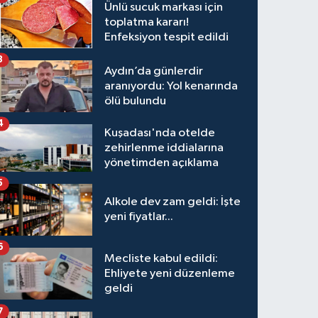
Ünlü sucuk markası için
toplatma kararı!
Enfeksiyon tespit edildi
3
Aydın’da günlerdir
aranıyordu: Yol kenarında
ölü bulundu
4
Kuşadası'nda otelde
zehirlenme iddialarına
yönetimden açıklama
5
Alkole dev zam geldi: İşte
yeni fiyatlar...
6
Mecliste kabul edildi:
Ehliyete yeni düzenleme
geldi
7