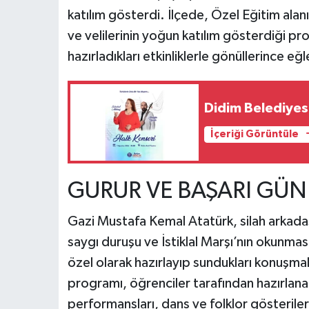
katılım gösterdi. İlçede, Özel Eğitim ala
ve velilerinin yoğun katılım gösterdiği p
hazırladıkları etkinliklerle gönüllerince eğl
Didim Belediyes
İçeriği Görüntüle
GURUR VE BAŞARI GÜ
Gazi Mustafa Kemal Atatürk, silah arkadaşl
saygı duruşu ve İstiklal Marşı’nın okunmas
özel olarak hazırlayıp sundukları konuşm
programı, öğrenciler tarafından hazırlanan 
performansları, dans ve folklor gösterileri