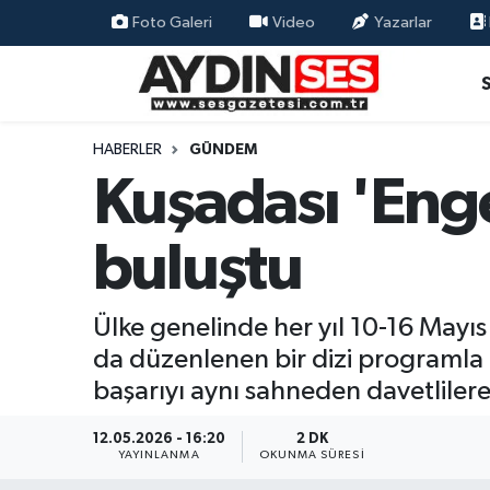
Foto Galeri
Video
Yazarlar
Asayiş
Aydın Nöbetçi Eczaneler
Gündem
Aydın Hava Durumu
HABERLER
GÜNDEM
Kuşadası 'Enge
Siyaset
Aydin Namaz Vakitleri
buluştu
Ekonomi
Aydın Trafik Yoğunluk Haritası
Yaşam
Süper Lig Puan Durumu ve Fikstür
Ülke genelinde her yıl 10-16 Mayıs 
da düzenlenen bir dizi programla 
Eğitim
Tüm Manşetler
başarıyı aynı sahneden davetliler
Kültür Sanat
Son Dakika Haberleri
12.05.2026 - 16:20
2 DK
YAYINLANMA
OKUNMA SÜRESI
Spor
Haber Arşivi