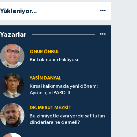
Yükleniyor...
Yazarlar
ONUR ÖNBUL
Bir Lokmanın Hikâyesi
YASIN DANYAL
Kırsal kalkınmada yeni dönem:
Aydın için IPARD III
DR. MESUT MEZKIT
Bu zihniyetle aynı yerde saf tutan
dindarlara ne demeli?