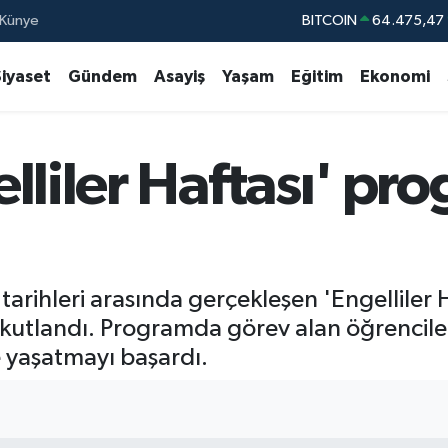
Künye
DOLAR
47,5971
EURO
55,1336
Siyaset
Gündem
Asayiş
Yaşam
Eğitim
Ekonomi
STERLİN
64,2534
GRAM ALTIN
6527.85
lliler Haftası' pr
BİST100
13.
BITCOIN
64.475,47
tarihleri arasında gerçekleşen 'Engelliler H
kutlandı. Programda görev alan öğrenciler
e yaşatmayı başardı.