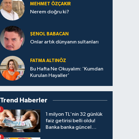
MEHMET ÖZÇAKIR
Nerem doğru ki?
ŞENOL BABACAN
Onlar artık dünyanın sultanları
FATMA ALTINÖZ
Bu Hafta Ne Okuyalım: 'Kumdan
Kurulan Hayaller'
Trend Haberler
1
1 milyon TL'nin 32 günlük
faiz getirisi belli oldu!
Banka banka güncel
kazanç tablosu
2