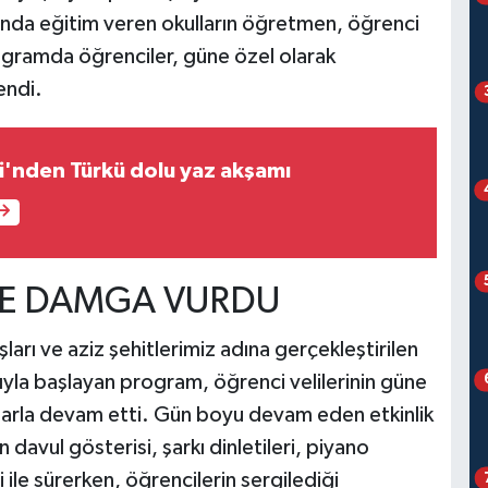
nında eğitim veren okulların öğretmen, öğrenci
rogramda öğrenciler, güne özel olarak
endi.
i'nden Türkü dolu yaz akşamı
NE DAMGA VURDU
arı ve aziz şehitlerimiz adına gerçekleştirilen
ıyla başlayan program, öğrenci velilerinin güne
alarla devam etti. Gün boyu devam eden etkinlik
davul gösterisi, şarkı dinletileri, piyano
 ile sürerken, öğrencilerin sergilediği