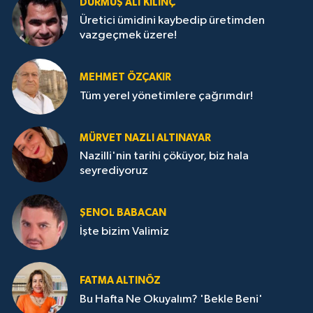
DURMUŞ ALI KILINÇ
Üretici ümidini kaybedip üretimden
vazgeçmek üzere!
MEHMET ÖZÇAKIR
Tüm yerel yönetimlere çağrımdır!
MÜRVET NAZLI ALTINAYAR
Nazilli'nin tarihi çöküyor, biz hala
seyrediyoruz
ŞENOL BABACAN
İşte bizim Valimiz
FATMA ALTINÖZ
Bu Hafta Ne Okuyalım? 'Bekle Beni'