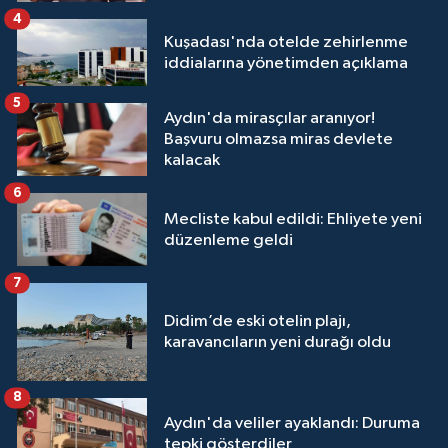
4
Kuşadası'nda otelde zehirlenme
iddialarına yönetimden açıklama
5
Aydın'da mirasçılar aranıyor!
Başvuru olmazsa miras devlete
kalacak
6
Mecliste kabul edildi: Ehliyete yeni
düzenleme geldi
7
Didim’de eski otelin plajı,
karavancıların yeni durağı oldu
8
Aydın'da veliler ayaklandı: Duruma
tepki gösterdiler