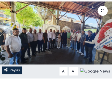
Paylaş
-
+
A
A