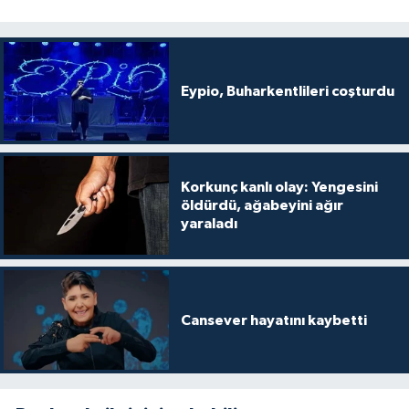
Eypio, Buharkentlileri coşturdu
Korkunç kanlı olay: Yengesini
öldürdü, ağabeyini ağır
yaraladı
Cansever hayatını kaybetti