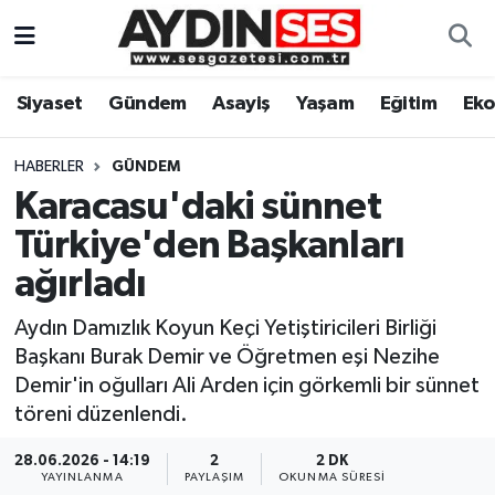
Asayiş
Aydın Nöbetçi Eczaneler
Siyaset
Gündem
Asayiş
Yaşam
Eğitim
Ek
Gündem
Aydın Hava Durumu
HABERLER
GÜNDEM
Siyaset
Aydin Namaz Vakitleri
Karacasu'daki sünnet
Türkiye'den Başkanları
Ekonomi
Aydın Trafik Yoğunluk Haritası
ağırladı
Yaşam
Süper Lig Puan Durumu ve Fikstür
Aydın Damızlık Koyun Keçi Yetiştiricileri Birliği
Başkanı Burak Demir ve Öğretmen eşi Nezihe
Eğitim
Tüm Manşetler
Demir'in oğulları Ali Arden için görkemli bir sünnet
töreni düzenlendi.
Kültür Sanat
Son Dakika Haberleri
28.06.2026 - 14:19
2
2 DK
Spor
Haber Arşivi
YAYINLANMA
PAYLAŞIM
OKUNMA SÜRESI