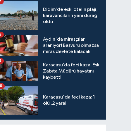
7
Didim’de eski otelin plajı,
karavancıların yeni durağı
oldu
8
Aydın'da mirasçılar
aranıyor! Başvuru olmazsa
miras devlete kalacak
9
Karacasu’da feci kaza: Eski
Zabıta Müdürü hayatını
kaybetti
10
Karacasu'da feci kaza: 1
ölü ,2 yaralı