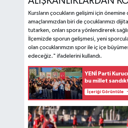
ALIŞKANLIKLARDAN K
Kursların çocukların gelişimi için önemin
amaçlarımızdan biri de çocuklarımızı dijita
tutarken, onları spora yönlendirerek sağlı
İlçemizde sporun gelişmesi, yeni sporcula
olan çocuklarımızın spor ile iç içe büyüm
edeceğiz." ifadelerini kullandı.
YENİ Parti Kuruc
bu millet sandık
İçeriği Görüntüle