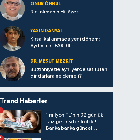
ONUR ÖNBUL
Bir Lokmanın Hikâyesi
YASIN DANYAL
Kırsal kalkınmada yeni dönem:
Aydın için IPARD III
DR. MESUT MEZKIT
Bu zihniyetle aynı yerde saf tutan
dindarlara ne demeli?
Trend Haberler
1
1 milyon TL'nin 32 günlük
faiz getirisi belli oldu!
Banka banka güncel
kazanç tablosu
2