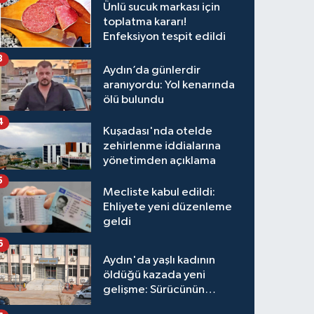
Ünlü sucuk markası için
toplatma kararı!
Enfeksiyon tespit edildi
3
Aydın’da günlerdir
aranıyordu: Yol kenarında
ölü bulundu
4
Kuşadası'nda otelde
zehirlenme iddialarına
yönetimden açıklama
5
Mecliste kabul edildi:
Ehliyete yeni düzenleme
geldi
6
Aydın'da yaşlı kadının
öldüğü kazada yeni
gelişme: Sürücünün
hakkında karar verildi