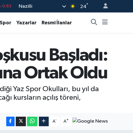
°
Nazilli
%0.16
24
-0.02
Spor
Yazarlar
Resmi İlanlar
%0.07
%0.45
oşkusu Başladı:
9
%70
-0.63
una Ortak Oldu
diği Yaz Spor Okulları, bu yıl da
ğı kursların açılış töreni,
-
+
A
A