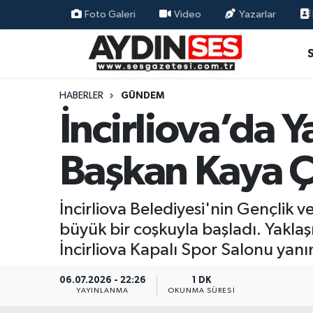
Foto Galeri
Video
Yazarlar
Asayiş
Aydın Nöbetçi Eczaneler
Gündem
Aydın Hava Durumu
HABERLER
GÜNDEM
İncirliova’da 
Siyaset
Aydin Namaz Vakitleri
Başkan Kaya Ç
Ekonomi
Aydın Trafik Yoğunluk Haritası
Yaşam
Süper Lig Puan Durumu ve Fikstür
İncirliova Belediyesi'nin Gençlik v
büyük bir coşkuyla başladı. Yaklaşı
Eğitim
Tüm Manşetler
İncirliova Kapalı Spor Salonu yanın
Kültür Sanat
Son Dakika Haberleri
06.07.2026 - 22:26
1 DK
YAYINLANMA
OKUNMA SÜRESI
Spor
Haber Arşivi