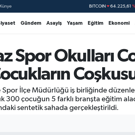
Künye
DOLAR
47,7143
EURO
55,0317
%
Siyaset
Gündem
Asayiş
Yaşam
Eğitim
Ekonomi
STERLİN
64,2463
GRAM ALTIN
6510.40
Yaz Spor Okulları C
BİST100
13.79
BITCOIN
64.225,61
%
ocukların Coşkus
e Spor İlçe Müdürlüğü iş birliğinde düzenle
k 300 çocuğun 5 farklı branşta eğitim alaca
daki sentetik sahada gerçekleştirildi.