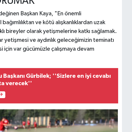
ORUMAK
e değinen Başkan Kaya, "En önemli
l bağımlılıktan ve kötü alışkanlıklardan uzak
klı bireyler olarak yetişmelerine katkı sağlamak.
r yetişmesi ve aydınlık geleceğimizin teminatı
esi için var gücümüzle çalışmaya devam
u Başkanı Gürbilek; ''Sizlere en iyi cevabı
ta verecek''