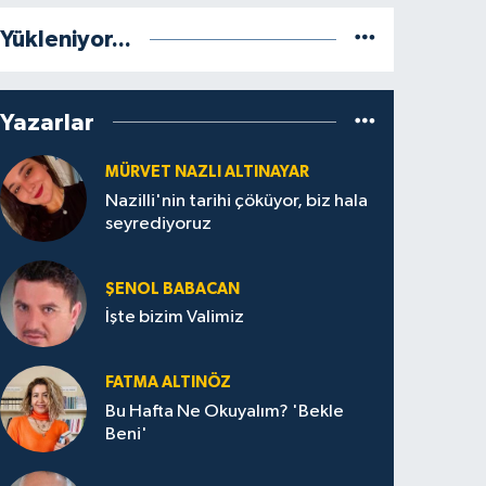
Yükleniyor...
Yazarlar
MÜRVET NAZLI ALTINAYAR
Nazilli'nin tarihi çöküyor, biz hala
seyrediyoruz
ŞENOL BABACAN
İşte bizim Valimiz
FATMA ALTINÖZ
Bu Hafta Ne Okuyalım? 'Bekle
Beni'