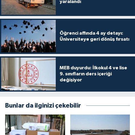
yaralandı
Öğrenci affında 4 ay detayı:
Üniversiteye geri dönüş fırsatı
MEB duyurdu: İlkokul 4 ve lise
9. sınıfların ders içeriği
değişiyor
Bunlar da ilginizi çekebilir