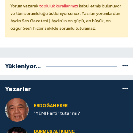
Yorum yazarak
topluluk kurallarımızı
kabul etmiş bulunuyor
ve tüm sorumluluğu üstleniyorsunuz. Yazılan yorumlardan
Aydın Ses Gazetesi | Aydın'ın en güçlü, en büyük, en
özgür Ses'i hiçbir şekilde sorumlu tutulamaz.
Yükleniyor...
Yazarlar
ERDOĞAN EKER
'YENİ Parti' tutar mı?
DURMUŞ ALI KILINÇ