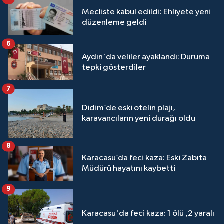
Mecliste kabul edildi: Ehliyete yeni
düzenleme geldi
6
Aydın'da veliler ayaklandı: Duruma
tepki gösterdiler
7
Didim’de eski otelin plajı,
karavancıların yeni durağı oldu
8
Karacasu’da feci kaza: Eski Zabıta
Müdürü hayatını kaybetti
9
Karacasu'da feci kaza: 1 ölü ,2 yaralı