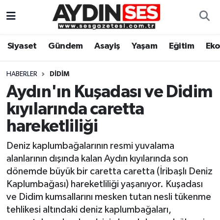
Asayiş
Aydın Nöbetçi Eczaneler
Siyaset
Gündem
Asayiş
Yaşam
Eğitim
Ek
Gündem
Aydın Hava Durumu
HABERLER
DIDIM
Siyaset
Aydin Namaz Vakitleri
Aydın'ın Kuşadası ve Didim
kıyılarında caretta
Ekonomi
Aydın Trafik Yoğunluk Haritası
hareketliliği
Yaşam
Süper Lig Puan Durumu ve Fikstür
Deniz kaplumbağalarının resmi yuvalama
alanlarının dışında kalan Aydın kıyılarında son
Eğitim
Tüm Manşetler
dönemde büyük bir caretta caretta (İribaşlı Deniz
Kaplumbağası) hareketliliği yaşanıyor. Kuşadası
Kültür Sanat
Son Dakika Haberleri
ve Didim kumsallarını mesken tutan nesli tükenme
tehlikesi altındaki deniz kaplumbağaları,
Spor
Haber Arşivi