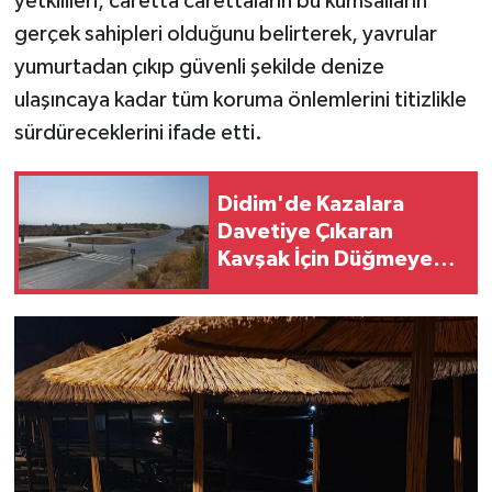
yetkilileri, caretta carettaların bu kumsalların
gerçek sahipleri olduğunu belirterek, yavrular
yumurtadan çıkıp güvenli şekilde denize
ulaşıncaya kadar tüm koruma önlemlerini titizlikle
sürdüreceklerini ifade etti.
Didim'de Kazalara
Davetiye Çıkaran
Kavşak İçin Düğmeye
Basıldı!