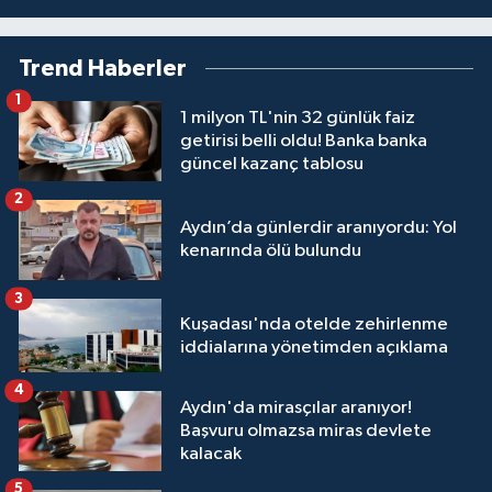
Trend Haberler
1
1 milyon TL'nin 32 günlük faiz
getirisi belli oldu! Banka banka
güncel kazanç tablosu
2
Aydın’da günlerdir aranıyordu: Yol
kenarında ölü bulundu
3
Kuşadası'nda otelde zehirlenme
iddialarına yönetimden açıklama
4
Aydın'da mirasçılar aranıyor!
Başvuru olmazsa miras devlete
kalacak
5