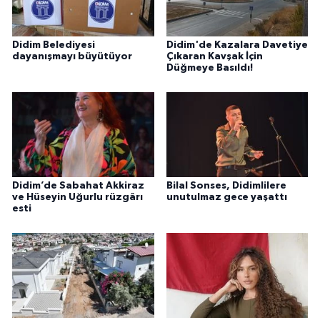
Didim Belediyesi
Didim'de Kazalara Davetiye
dayanışmayı büyütüyor
Çıkaran Kavşak İçin
Düğmeye Basıldı!
Didim’de Sabahat Akkiraz
Bilal Sonses, Didimlilere
ve Hüseyin Uğurlu rüzgârı
unutulmaz gece yaşattı
esti