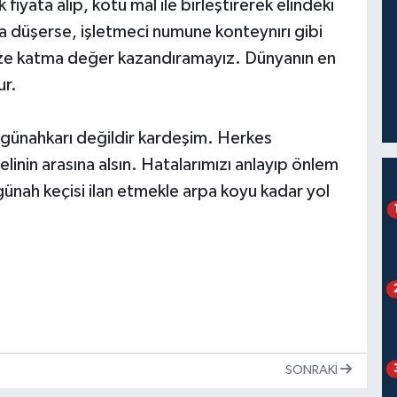
k fiyata alıp, kötü mal ile birleştirerek elindeki
 düşerse, işletmeci numune konteynırı gibi
imize katma değer kazandıramayız. Dünyanın en
ur.
k günahkarı değildir kardeşim. Herkes
 elinin arasına alsın. Hatalarımızı anlayıp önlem
 günah keçisi ilan etmekle arpa koyu kadar yol
SONRAKI