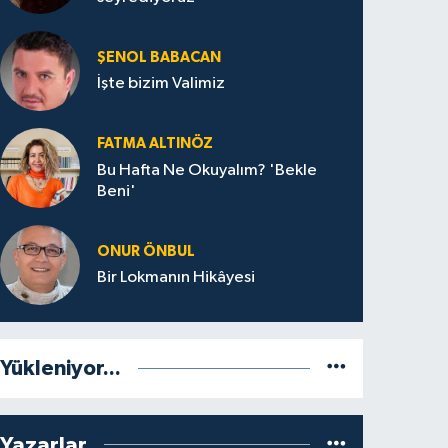
ŞENOL BABACAN
İşte bizim Valimiz
FATMA ALTINÖZ
Bu Hafta Ne Okuyalım? 'Bekle
Beni'
ONUR ÖNBUL
Bir Lokmanın Hikâyesi
Yükleniyor...
Yazarlar