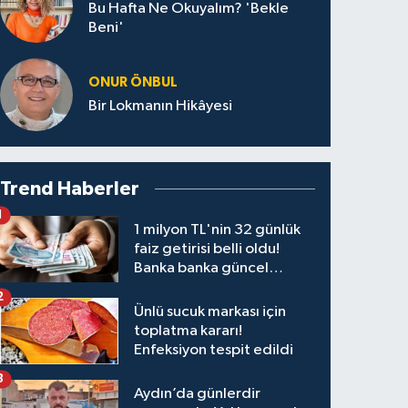
Bu Hafta Ne Okuyalım? 'Bekle
Beni'
ONUR ÖNBUL
Bir Lokmanın Hikâyesi
Trend Haberler
1
1 milyon TL'nin 32 günlük
faiz getirisi belli oldu!
Banka banka güncel
kazanç tablosu
2
Ünlü sucuk markası için
toplatma kararı!
Enfeksiyon tespit edildi
3
Aydın’da günlerdir