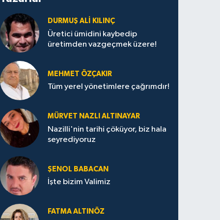
DURMUŞ ALI KILINÇ
Üretici ümidini kaybedip
üretimden vazgeçmek üzere!
MEHMET ÖZÇAKIR
Tüm yerel yönetimlere çağrımdır!
MÜRVET NAZLI ALTINAYAR
Nazilli'nin tarihi çöküyor, biz hala
seyrediyoruz
ŞENOL BABACAN
İşte bizim Valimiz
FATMA ALTINÖZ