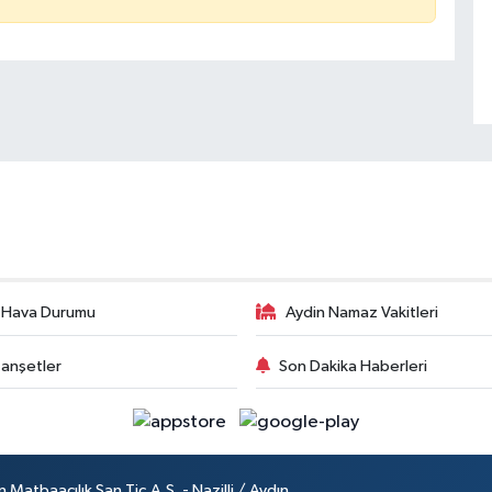
 Hava Durumu
Aydin Namaz Vakitleri
anşetler
Son Dakika Haberleri
atbaacılık San.Tic.A.Ş. - Nazilli / Aydın