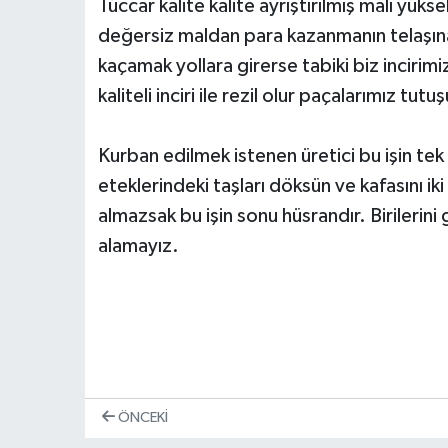
Tüccar kalite kalite ayrıştırılmış malı yükse
değersiz maldan para kazanmanın telaşına
kaçamak yollara girerse tabiki biz incir
kaliteli inciri ile rezil olur paçalarımız tutuş
Kurban edilmek istenen üretici bu işin te
eteklerindeki taşları döksün ve kafasını iki
almazsak bu işin sonu hüsrandır. Birilerini
alamayız.
ÖNCEKI