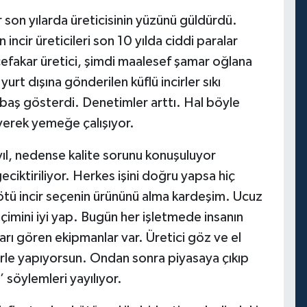
r son yılarda üreticisinin yüzünü güldürdü.
n incir üreticileri son 10 yılda ciddi paralar
 cefakar üretici, şimdi maalesef şamar oğlana
yurt dışına gönderilen küflü incirler sıkı
r baş gösterdi. Denetimler arttı. Hal böyle
yerek yemeğe çalışıyor.
bu yıl, nedense kalite sorunu konuşuluyor
eciktiriliyor. Herkes işini doğru yapsa hiç
ötü incir seçenin ürününü alma kardeşim. Ucuz
eçimini iyi yap. Bugün her işletmede insanın
arı gören ekipmanlar var. Üretici göz ve el
erle yapıyorsun. Ondan sonra piyasaya çıkıp
’ söylemleri yayılıyor.