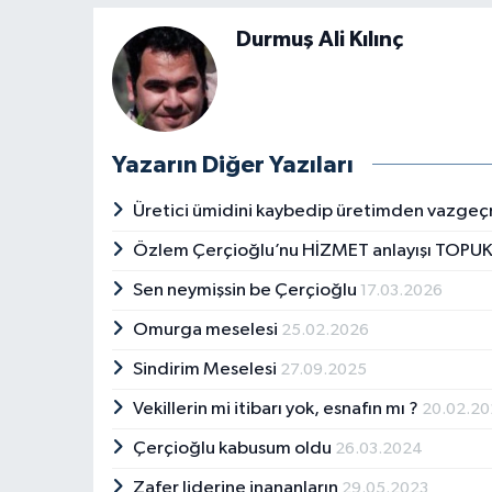
Durmuş Ali Kılınç
Yazarın Diğer Yazıları
Üretici ümidini kaybedip üretimden vazge
Özlem Çerçioğlu’nu HİZMET anlayışı TOPUK
Sen neymişsin be Çerçioğlu
17.03.2026
Omurga meselesi
25.02.2026
Sindirim Meselesi
27.09.2025
Vekillerin mi itibarı yok, esnafın mı ?
20.02.2
Çerçioğlu kabusum oldu
26.03.2024
Zafer liderine inananların
29.05.2023