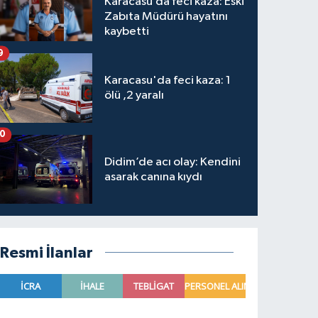
Karacasu’da feci kaza: Eski
Zabıta Müdürü hayatını
kaybetti
9
Karacasu'da feci kaza: 1
ölü ,2 yaralı
10
Didim’de acı olay: Kendini
asarak canına kıydı
Resmi İlanlar