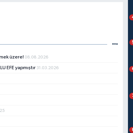
çmek üzere!
08.08.2026
LU EFE yapmıştır
31.03.2026
025