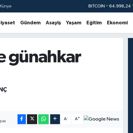
Künye
BITCOIN
64.998,24
DOLAR
47,7436
Siyaset
Gündem
Asayiş
Yaşam
Eğitim
Ekonomi
EURO
55,2510
STERLİN
64,4811
GRAM ALTIN
6660.55
de günahkar
BİST100
13.77
INÇ
-
+
A
A
ŞIM