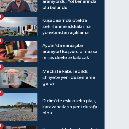
aranıyordu: Yol kenarında
ölü bulundu
4
Kuşadası'nda otelde
zehirlenme iddialarına
yönetimden açıklama
5
Aydın'da mirasçılar
aranıyor! Başvuru olmazsa
miras devlete kalacak
6
Mecliste kabul edildi:
Ehliyete yeni düzenleme
geldi
7
Didim’de eski otelin plajı,
karavancıların yeni durağı
oldu
8