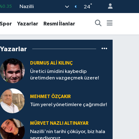
°
Nazilli
%0.35
24
%0.18
Spor
Yazarlar
Resmi İlanlar
%0.32
%0.38
Yazarlar
%0.03
9
%-14
DURMUŞ ALI KILINÇ
Üretici ümidini kaybedip
üretimden vazgeçmek üzere!
MEHMET ÖZÇAKIR
Tüm yerel yönetimlere çağrımdır!
MÜRVET NAZLI ALTINAYAR
Nazilli'nin tarihi çöküyor, biz hala
seyrediyoruz