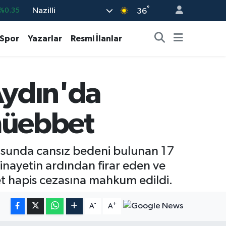
°
Nazilli
%2.12
36
3
%-19
Spor
Yazarlar
Resmi İlanlar
4
%1.2
%0.17
 Aydın'da
%0.27
%0.35
 müebbet
usunda cansız bedeni bulunan 17
inayetin ardından firar eden ve
et hapis cezasına mahkum edildi.
-
+
A
A