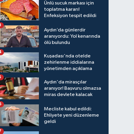
Ünlü sucuk markası için
toplatma kararı!
Enfeksiyon tespit edildi
3
Aydın’da günlerdir
aranıyordu: Yol kenarında
ölü bulundu
4
Kuşadası'nda otelde
zehirlenme iddialarına
yönetimden açıklama
5
Aydın'da mirasçılar
aranıyor! Başvuru olmazsa
miras devlete kalacak
6
Mecliste kabul edildi:
Ehliyete yeni düzenleme
geldi
7