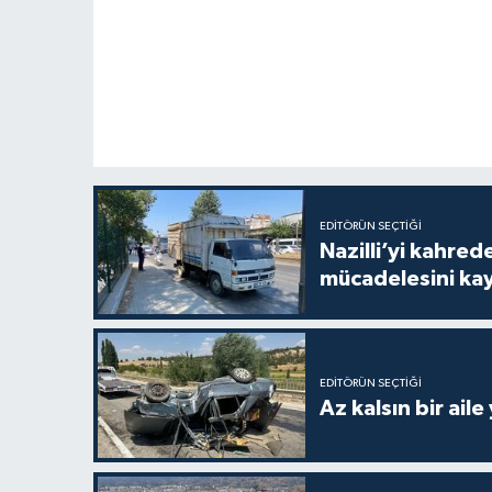
EDITÖRÜN SEÇTIĞI
Nazilli’yi kahre
mücadelesini ka
EDITÖRÜN SEÇTIĞI
Az kalsın bir aile