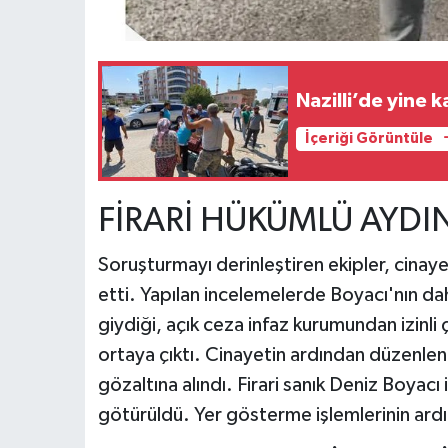
Nazilli’de yine k
İçeriği Görüntüle
FİRARİ HÜKÜMLÜ AYDI
Soruşturmayı derinleştiren ekipler, cinay
etti. Yapılan incelemelerde Boyacı'nın da
giydiği, açık ceza infaz kurumundan izinli 
ortaya çıktı. Cinayetin ardından düzenlen
gözaltına alındı. Firari sanık Deniz Boyac
götürüldü. Yer gösterme işlemlerinin ard