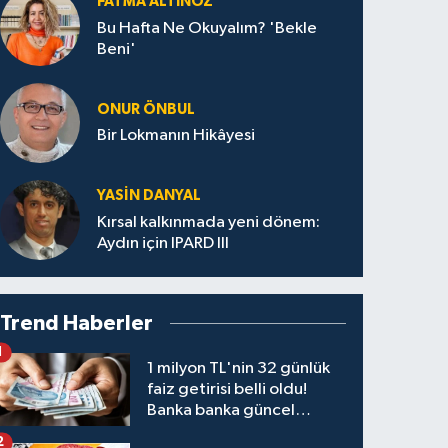
FATMA ALTINÖZ
Bu Hafta Ne Okuyalım? 'Bekle
Beni'
ONUR ÖNBUL
Bir Lokmanın Hikâyesi
YASIN DANYAL
Kırsal kalkınmada yeni dönem:
Aydın için IPARD III
Trend Haberler
1
1 milyon TL'nin 32 günlük
faiz getirisi belli oldu!
Banka banka güncel
kazanç tablosu
2