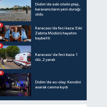
Didim’de eski otelin plajı,
karavancıların yeni durağı
oldu
8
Karacasu’da feci kaza: Eski
Zabıta Müdürü hayatını
kaybetti
9
Karacasu'da feci kaza: 1
ölü ,2 yaralı
10
Didim’de acı olay: Kendini
asarak canına kıydı