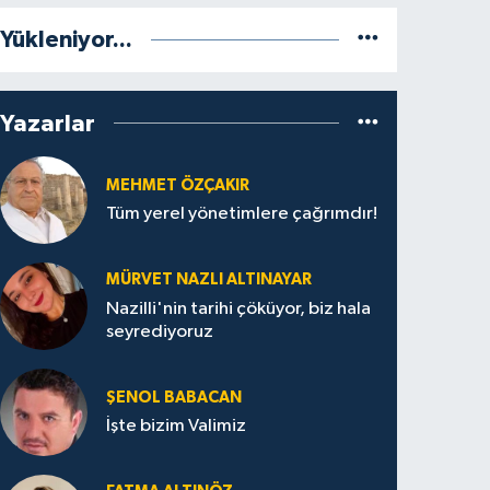
Yükleniyor...
Yazarlar
MEHMET ÖZÇAKIR
Tüm yerel yönetimlere çağrımdır!
MÜRVET NAZLI ALTINAYAR
Nazilli'nin tarihi çöküyor, biz hala
seyrediyoruz
ŞENOL BABACAN
İşte bizim Valimiz