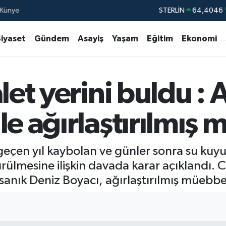
Künye
GRAM ALTIN
6618.49
BİST100
13.77
Siyaset
Gündem
Asayiş
Yaşam
Eğitim
Ekonomi
BITCOIN
65.130,0
DOLAR
47,7106
let yerini buldu :
EURO
55,1652
STERLİN
64,4046
le ağırlaştırılmış
eçen yıl kaybolan ve günler sonra su kuy
ülmesine ilişkin davada karar açıklandı. C
anık Deniz Boyacı, ağırlaştırılmış müebb