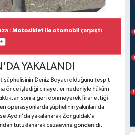
aza : Motosiklet ile otomobil çarpıştı
N'DA YAKALANDI
et şüphelisinin Deniz Boyacı olduğunu tespit
ha önce işlediği cinayetler nedeniyle hüküm
çıktıktan sonra geri dönmeyerek firar ettiği
en operasyonlarda şüphelinin yakınları da
ı ise Aydın'da yakalanarak Zonguldak'a
ından tutuklanarak cezaevine gönderildi.