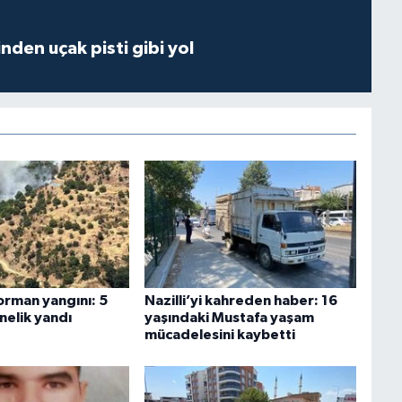
inden uçak pisti gibi yol
orman yangını: 5
Nazilli’yi kahreden haber: 16
nelik yandı
yaşındaki Mustafa yaşam
mücadelesini kaybetti