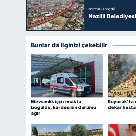
EDITÖRÜN SEÇTIĞI
Nazilli Belediyes
Bunlar da ilginizi çekebilir
Mevsimlik işçi ırmakta
Kuyucak’ta 
boğuldu, kardeşinin durumu
dekar kesta
ağır