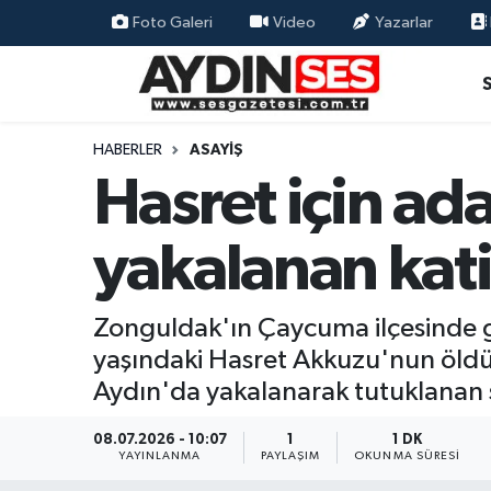
Foto Galeri
Video
Yazarlar
Asayiş
Aydın Nöbetçi Eczaneler
Gündem
Aydın Hava Durumu
HABERLER
ASAYIŞ
Hasret için ada
Siyaset
Aydin Namaz Vakitleri
yakalanan kati
Ekonomi
Aydın Trafik Yoğunluk Haritası
Yaşam
Süper Lig Puan Durumu ve Fikstür
Zonguldak'ın Çaycuma ilçesinde g
yaşındaki Hasret Akkuzu'nun öldür
Eğitim
Tüm Manşetler
Aydın'da yakalanarak tutuklanan s
Kültür Sanat
Son Dakika Haberleri
08.07.2026 - 10:07
1
1 DK
YAYINLANMA
PAYLAŞIM
OKUNMA SÜRESI
Spor
Haber Arşivi