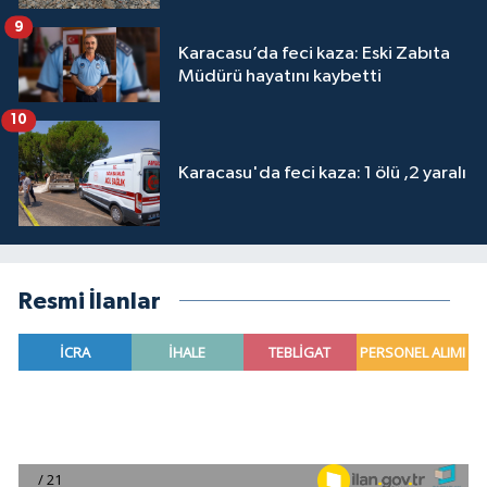
9
Karacasu’da feci kaza: Eski Zabıta
Müdürü hayatını kaybetti
10
Karacasu'da feci kaza: 1 ölü ,2 yaralı
Resmi İlanlar