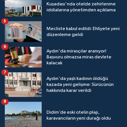
Kuşadası'nda otelde zehirlenme
iddialarına yönetimden açıklama
5
Mecliste kabul edildi: Ehliyete yeni
düzenleme geldi
6
Aydın'da mirasçılar aranıyor!
Başvuru olmazsa miras devlete
kalacak
7
Aydın'da yaşlı kadının öldüğü
kazada yeni gelişme: Sürücünün
hakkında karar verildi
8
Didim’de eski otelin plajı,
karavancıların yeni durağı oldu