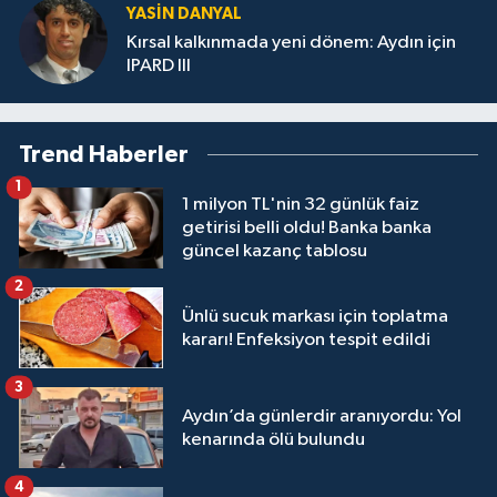
YASIN DANYAL
Kırsal kalkınmada yeni dönem: Aydın için
IPARD III
Trend Haberler
1
1 milyon TL'nin 32 günlük faiz
getirisi belli oldu! Banka banka
güncel kazanç tablosu
2
Ünlü sucuk markası için toplatma
kararı! Enfeksiyon tespit edildi
3
Aydın’da günlerdir aranıyordu: Yol
kenarında ölü bulundu
4