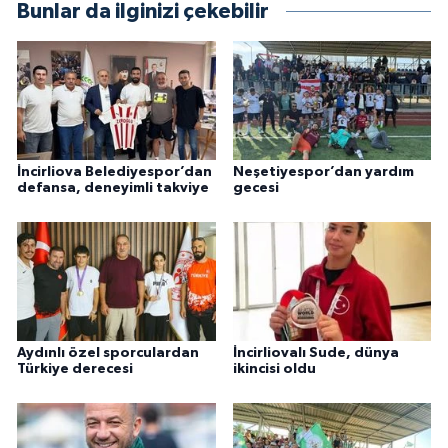
Bunlar da ilginizi çekebilir
İncirliova Belediyespor’dan
Neşetiyespor’dan yardım
defansa, deneyimli takviye
gecesi
Aydınlı özel sporculardan
İncirliovalı Sude, dünya
Türkiye derecesi
ikincisi oldu