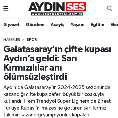
Asayiş
Aydın Nöbetçi Eczaneler
Siyaset
Gündem
Asayiş
Yaşam
Eğitim
Ek
Gündem
Aydın Hava Durumu
HABERLER
SPOR
Siyaset
Aydin Namaz Vakitleri
Galatasaray’ın çifte kupası
Aydın’a geldi: Sarı
Ekonomi
Aydın Trafik Yoğunluk Haritası
Kırmızılılar anı
Yaşam
Süper Lig Puan Durumu ve Fikstür
ölümsüzleştirdi
Aydın’da Galatasaray’ın 2024-2025 sezonunda
Eğitim
Tüm Manşetler
kazandığı çifte kupa zaferi büyük bir coşkuyla
Kültür Sanat
Son Dakika Haberleri
kutlandı. Hem Trendyol Süper Lig hem de Ziraat
Türkiye Kupası’nı müzesine götüren sarı-kırmızılı
Spor
Haber Arşivi
takımın kazandığı şampiyonluk kupaları,