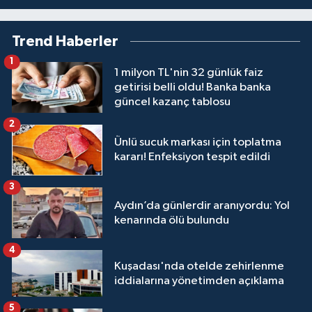
Trend Haberler
1
1 milyon TL'nin 32 günlük faiz
getirisi belli oldu! Banka banka
güncel kazanç tablosu
2
Ünlü sucuk markası için toplatma
kararı! Enfeksiyon tespit edildi
3
Aydın’da günlerdir aranıyordu: Yol
kenarında ölü bulundu
4
Kuşadası'nda otelde zehirlenme
iddialarına yönetimden açıklama
5