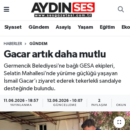
Asayiş
Aydın Nöbetçi Eczaneler
Siyaset
Gündem
Asayiş
Yaşam
Eğitim
Ek
Gündem
Aydın Hava Durumu
HABERLER
GÜNDEM
Siyaset
Aydin Namaz Vakitleri
Gacar artık daha mutlu
Germencik Belediyesi’ne bağlı GESA ekipleri,
Ekonomi
Aydın Trafik Yoğunluk Haritası
Selatin Mahallesi’nde yürüme güçlüğü yaşayan
İsmail Gacar’ı ziyaret ederek tekerlekli sandalye
Yaşam
Süper Lig Puan Durumu ve Fikstür
desteğinde bulundu.
Eğitim
Tüm Manşetler
11.06.2026 - 18:57
12.06.2026 - 10:07
2
1
YAYINLANMA
GÜNCELLEME
PAYLAŞIM
OKUNMA
Kültür Sanat
Son Dakika Haberleri
Spor
Haber Arşivi