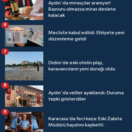
Aydın'da mirasçılar aranıyor!
Başvuru olmazsa miras devlete
kalacak
6
Mecliste kabul edildi: Ehliyete yeni
düzenleme geldi
7
Didim’de eski otelin plajı,
karavancıların yeni durağı oldu
8
Aydın'da veliler ayaklandı: Duruma
tepki gösterdiler
9
Karacasu’da feci kaza: Eski Zabıta
Müdürü hayatını kaybetti