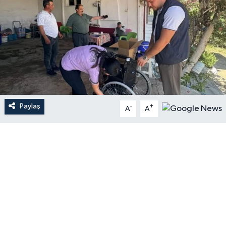
Paylaş
-
+
A
A