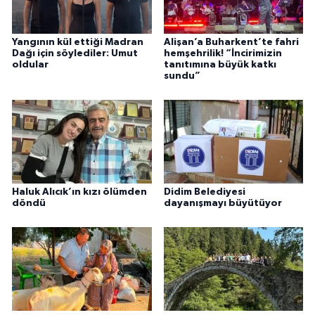
Yangının kül ettiği Madran
Alişan’a Buharkent’te fahri
Dağı için söylediler: Umut
hemşehrilik! “İncirimizin
oldular
tanıtımına büyük katkı
sundu”
Haluk Alıcık’ın kızı ölümden
Didim Belediyesi
döndü
dayanışmayı büyütüyor