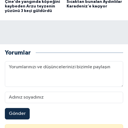
Çine’de yangında köpeğini
Sıcaktan bunalan Aydınlılar
kaybeden Arzu teyzenin
Karadeniz’e kaçıyor
yüzünü 3 keçi güldürdü
Yorumlar
Gönder