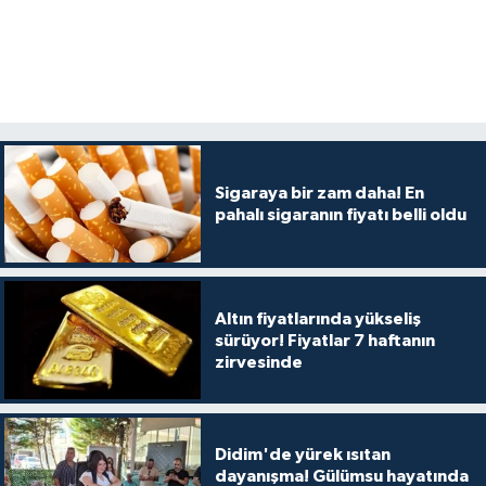
Sigaraya bir zam daha! En
pahalı sigaranın fiyatı belli oldu
Altın fiyatlarında yükseliş
sürüyor! Fiyatlar 7 haftanın
zirvesinde
Didim'de yürek ısıtan
dayanışma! Gülümsu hayatında