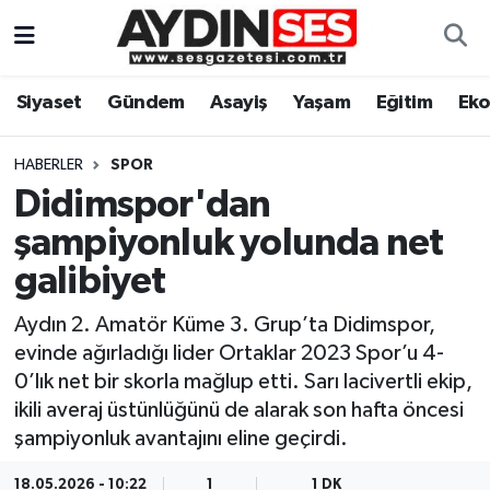
Asayiş
Aydın Nöbetçi Eczaneler
Siyaset
Gündem
Asayiş
Yaşam
Eğitim
Ek
Gündem
Aydın Hava Durumu
HABERLER
SPOR
Siyaset
Aydin Namaz Vakitleri
Didimspor'dan
şampiyonluk yolunda net
Ekonomi
Aydın Trafik Yoğunluk Haritası
galibiyet
Yaşam
Süper Lig Puan Durumu ve Fikstür
Aydın 2. Amatör Küme 3. Grup’ta Didimspor,
evinde ağırladığı lider Ortaklar 2023 Spor’u 4-
Eğitim
Tüm Manşetler
0’lık net bir skorla mağlup etti. Sarı lacivertli ekip,
ikili averaj üstünlüğünü de alarak son hafta öncesi
Kültür Sanat
Son Dakika Haberleri
şampiyonluk avantajını eline geçirdi.
Spor
Haber Arşivi
18.05.2026 - 10:22
1
1 DK