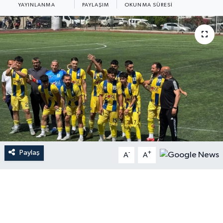
YAYINLANMA
PAYLAŞIM
OKUNMA SÜRESI
Paylaş
-
+
A
A