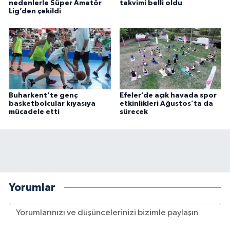
nedenlerle Süper Amatör
takvimi belli oldu
Lig’den çekildi
Buharkent’te genç
Efeler’de açık havada spor
basketbolcular kıyasıya
etkinlikleri Ağustos’ta da
mücadele etti
sürecek
Yorumlar