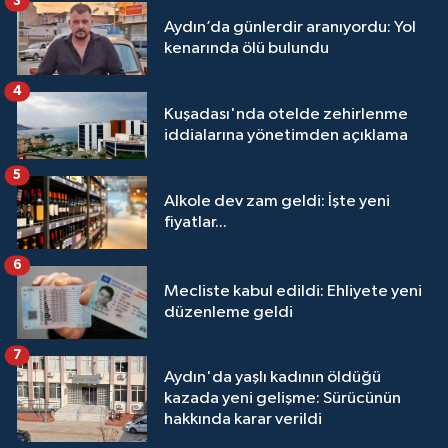
3
Aydın’da günlerdir aranıyordu: Yol
kenarında ölü bulundu
4
Kuşadası'nda otelde zehirlenme
iddialarına yönetimden açıklama
5
Alkole dev zam geldi: İşte yeni
fiyatlar...
6
Mecliste kabul edildi: Ehliyete yeni
düzenleme geldi
7
Aydın'da yaşlı kadının öldüğü
kazada yeni gelişme: Sürücünün
hakkında karar verildi