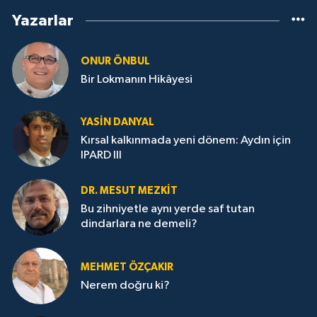
Yazarlar
ONUR ÖNBUL
Bir Lokmanın Hikâyesi
YASIN DANYAL
Kırsal kalkınmada yeni dönem: Aydın için
IPARD III
DR. MESUT MEZKIT
Bu zihniyetle aynı yerde saf tutan
dindarlara ne demeli?
MEHMET ÖZÇAKIR
Nerem doğru ki?