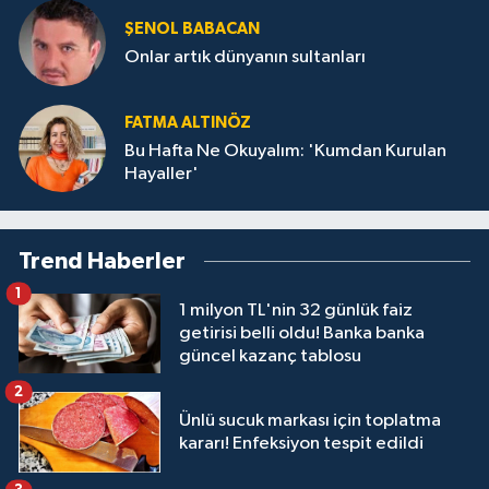
ŞENOL BABACAN
Onlar artık dünyanın sultanları
FATMA ALTINÖZ
Bu Hafta Ne Okuyalım: 'Kumdan Kurulan
Hayaller'
Trend Haberler
1
1 milyon TL'nin 32 günlük faiz
getirisi belli oldu! Banka banka
güncel kazanç tablosu
2
Ünlü sucuk markası için toplatma
kararı! Enfeksiyon tespit edildi