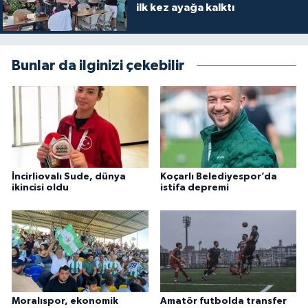
ilk kez ayağa kalktı
Bunlar da ilginizi çekebilir
İncirliovalı Sude, dünya
Koçarlı Belediyespor’da
ikincisi oldu
istifa depremi
Moralıspor, ekonomik
Amatör futbolda transfer