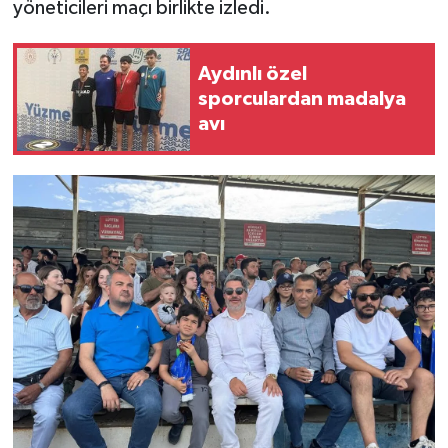
yöneticileri maçı birlikte izledi.
Aydınlı özel
sporculardan madalya
avı