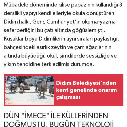
Mübadele döneminde kilise papazının kullandığı 3
derslikli yapıyı kendi elleriyle okula dönüştüren
Didim halkı, Genç Cumhuriyet’in okuma-yazma
seferberliğini bu çatı altında göğüslemişti.
Kuşaklar boyu Didimlilerin aynı sıraları paylaştığı,
bahçesindeki asırlık zeytin ve çam ağaçlarının
altında büyüdüğü okul, şimdilerde sessizliğe ve
yıkım tehdidine terk edilmiş durumda.
Didim Belediyesi'nden
kent genelinde onarım
çalışması
DÜN "İMECE" İLE KÜLLERİNDEN
DOĞMUŞTU, BUGÜN TEKNOLOJİ