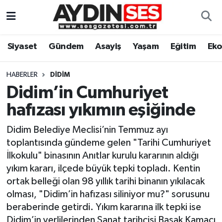
Asayiş
Aydın Nöbetçi Eczaneler
Siyaset
Gündem
Asayiş
Yaşam
Eğitim
Ek
Gündem
Aydın Hava Durumu
HABERLER
DIDIM
Siyaset
Aydin Namaz Vakitleri
Didim’in Cumhuriyet
hafızası yıkımın eşiğinde
Ekonomi
Aydın Trafik Yoğunluk Haritası
Didim Belediye Meclisi’nin Temmuz ayı
Yaşam
Süper Lig Puan Durumu ve Fikstür
toplantısında gündeme gelen "Tarihi Cumhuriyet
İlkokulu" binasının Anıtlar kurulu kararının aldığı
Eğitim
Tüm Manşetler
yıkım kararı, ilçede büyük tepki topladı. Kentin
ortak belleği olan 98 yıllık tarihi binanın yıkılacak
Kültür Sanat
Son Dakika Haberleri
olması, "Didim’in hafızası siliniyor mu?" sorusunu
beraberinde getirdi. Yıkım kararına ilk tepki ise
Spor
Haber Arşivi
Didim’in yerlilerinden Sanat tarihçisi Başak Kamacı