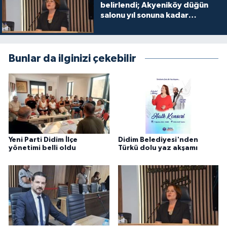
belirlendi; Akyeniköy düğün
salonu yıl sonuna kadar
ücretsiz
Bunlar da ilginizi çekebilir
Yeni Parti Didim İlçe
Didim Belediyesi'nden
yönetimi belli oldu
Türkü dolu yaz akşamı