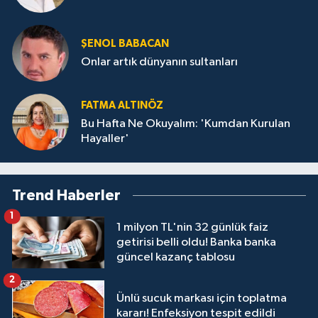
ŞENOL BABACAN
Onlar artık dünyanın sultanları
FATMA ALTINÖZ
Bu Hafta Ne Okuyalım: 'Kumdan Kurulan
Hayaller'
Trend Haberler
1
1 milyon TL'nin 32 günlük faiz
getirisi belli oldu! Banka banka
güncel kazanç tablosu
2
Ünlü sucuk markası için toplatma
kararı! Enfeksiyon tespit edildi