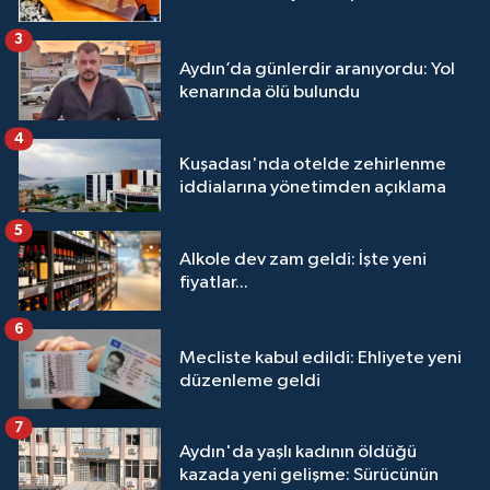
3
Aydın’da günlerdir aranıyordu: Yol
kenarında ölü bulundu
4
Kuşadası'nda otelde zehirlenme
iddialarına yönetimden açıklama
5
Alkole dev zam geldi: İşte yeni
fiyatlar...
6
Mecliste kabul edildi: Ehliyete yeni
düzenleme geldi
7
Aydın'da yaşlı kadının öldüğü
kazada yeni gelişme: Sürücünün