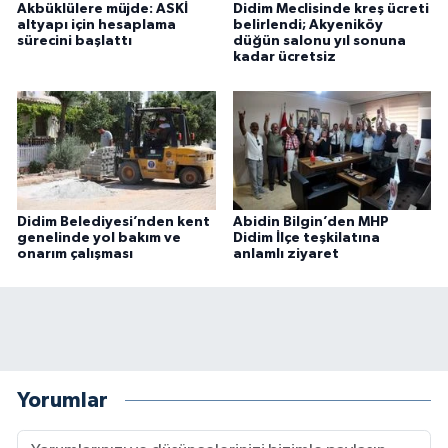
Akbüklülere müjde: ASKİ
Didim Meclisinde kreş ücreti
altyapı için hesaplama
belirlendi; Akyeniköy
sürecini başlattı
düğün salonu yıl sonuna
kadar ücretsiz
Didim Belediyesi’nden kent
Abidin Bilgin’den MHP
genelinde yol bakım ve
Didim İlçe teşkilatına
onarım çalışması
anlamlı ziyaret
Yorumlar