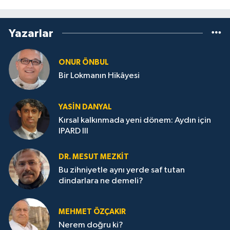
Yazarlar
ONUR ÖNBUL
Bir Lokmanın Hikâyesi
YASIN DANYAL
Kırsal kalkınmada yeni dönem: Aydın için
IPARD III
DR. MESUT MEZKIT
Bu zihniyetle aynı yerde saf tutan
dindarlara ne demeli?
MEHMET ÖZÇAKIR
Nerem doğru ki?