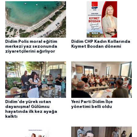
Didim Polis moral eğitim
Didim CHP Kadın Kollarında
merkezi yaz sezonunda
Kıymet Bosdan dönemi
ziyaretçilerini ağırlıyor
Didim'de yürek ısıtan
Yeni Parti Didim İlçe
dayanışma! Gülümsu
yönetimi belli oldu
hayatında ilk kez ayağa
kalktı