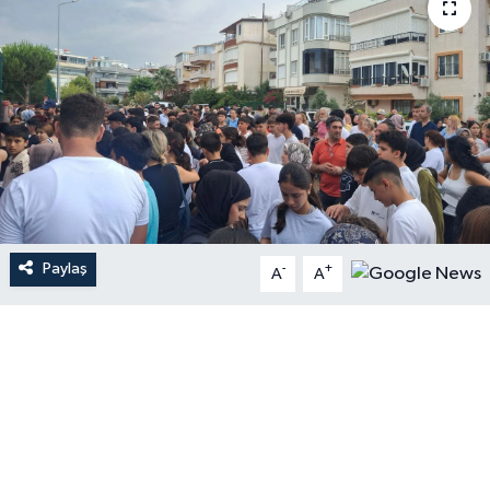
Paylaş
-
+
A
A