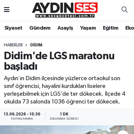
Asayiş
Aydın Nöbetçi Eczaneler
Siyaset
Gündem
Asayiş
Yaşam
Eğitim
Ek
Gündem
Aydın Hava Durumu
HABERLER
DIDIM
Siyaset
Aydin Namaz Vakitleri
Didim'de LGS maratonu
başladı
Ekonomi
Aydın Trafik Yoğunluk Haritası
Aydın’ın Didim ilçesinde yüzlerce ortaokul son
Yaşam
Süper Lig Puan Durumu ve Fikstür
sınıf öğrencisi, hayalini kurdukları liselere
yerleşebilmek için LGS’de ter dökecek. İlçede 4
Eğitim
Tüm Manşetler
okulda 73 salonda 1036 öğrenci ter dökecek.
Kültür Sanat
Son Dakika Haberleri
13.06.2026 - 10:30
1 DK
YAYINLANMA
OKUNMA SÜRESI
Spor
Haber Arşivi