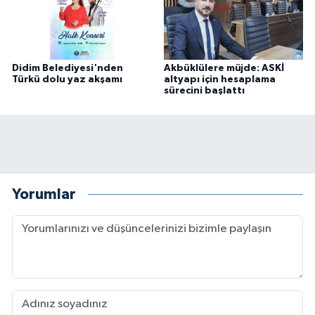
Didim Belediyesi'nden
Akbüklülere müjde: ASKİ
Türkü dolu yaz akşamı
altyapı için hesaplama
sürecini başlattı
Yorumlar