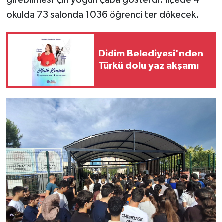
girebilmesi için yoğun çaba gösterdi. İlçede 4
okulda 73 salonda 1036 öğrenci ter dökecek.
Didim Belediyesi'nden
Türkü dolu yaz akşamı