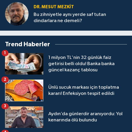
DR. MESUT MEZKIT
Bu zihniyetle aynı yerde saf tutan
dindarlara ne demeli?
Trend Haberler
1
1 milyon TL'nin 32 günlük faiz
getirisi belli oldu! Banka banka
güncel kazanç tablosu
2
Ünlü sucuk markası için toplatma
kararı! Enfeksiyon tespit edildi
3
Aydın’da günlerdir aranıyordu: Yol
kenarında ölü bulundu