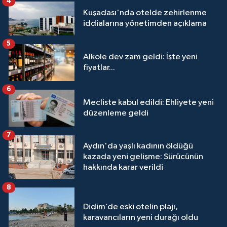
4
Kuşadası'nda otelde zehirlenme
iddialarına yönetimden açıklama
5
Alkole dev zam geldi: İşte yeni
fiyatlar...
6
Mecliste kabul edildi: Ehliyete yeni
düzenleme geldi
7
Aydın'da yaşlı kadının öldüğü
kazada yeni gelişme: Sürücünün
hakkında karar verildi
8
Didim’de eski otelin plajı,
karavancıların yeni durağı oldu