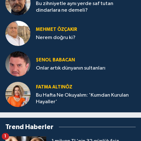
Bu zihniyetle aynı yerde saf tutan
dindarlara ne demeli?
MEHMET ÖZÇAKIR
Nerem doğru ki?
ŞENOL BABACAN
Onlar artık dünyanın sultanları
FATMA ALTINÖZ
Bu Hafta Ne Okuyalım: 'Kumdan Kurulan
Hayaller'
Trend Haberler
1