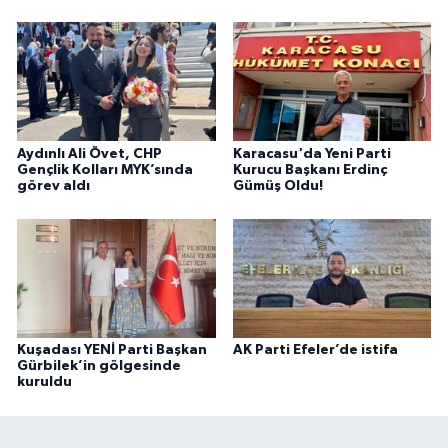
Aydınlı Ali Övet, CHP
Karacasu'da Yeni Parti
Gençlik Kolları MYK’sında
Kurucu Başkanı Erdinç
görev aldı
Gümüş Oldu!
Kuşadası YENİ Parti Başkan
AK Parti Efeler’de istifa
Gürbilek’in gölgesinde
kuruldu