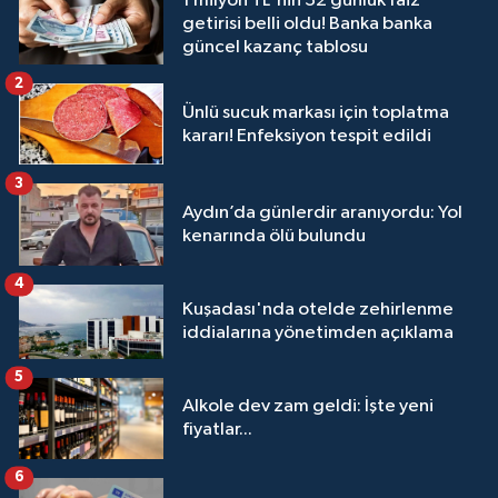
1 milyon TL'nin 32 günlük faiz
getirisi belli oldu! Banka banka
güncel kazanç tablosu
2
Ünlü sucuk markası için toplatma
kararı! Enfeksiyon tespit edildi
3
Aydın’da günlerdir aranıyordu: Yol
kenarında ölü bulundu
4
Kuşadası'nda otelde zehirlenme
iddialarına yönetimden açıklama
5
Alkole dev zam geldi: İşte yeni
fiyatlar...
6