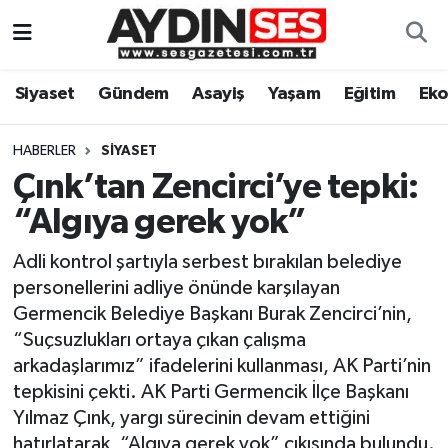
Asayiş
Aydın Nöbetçi Eczaneler
Siyaset
Gündem
Asayiş
Yaşam
Eğitim
Ek
Gündem
Aydın Hava Durumu
HABERLER
SIYASET
Siyaset
Aydin Namaz Vakitleri
Çınk’tan Zencirci’ye tepki:
“Algıya gerek yok”
Ekonomi
Aydın Trafik Yoğunluk Haritası
Adli kontrol şartıyla serbest bırakılan belediye
Yaşam
Süper Lig Puan Durumu ve Fikstür
personellerini adliye önünde karşılayan
Germencik Belediye Başkanı Burak Zencirci’nin,
Eğitim
Tüm Manşetler
“Suçsuzlukları ortaya çıkan çalışma
arkadaşlarımız” ifadelerini kullanması, AK Parti’nin
Kültür Sanat
Son Dakika Haberleri
tepkisini çekti. AK Parti Germencik İlçe Başkanı
Yılmaz Çınk, yargı sürecinin devam ettiğini
Spor
Haber Arşivi
hatırlatarak, “Algıya gerek yok” çıkışında bulundu.