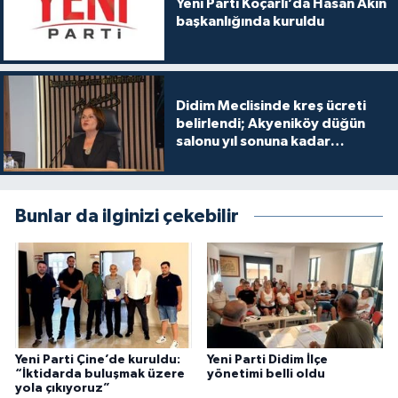
Yeni Parti Koçarlı’da Hasan Akın
başkanlığında kuruldu
Didim Meclisinde kreş ücreti
belirlendi; Akyeniköy düğün
salonu yıl sonuna kadar
ücretsiz
Bunlar da ilginizi çekebilir
Yeni Parti Çine’de kuruldu:
Yeni Parti Didim İlçe
“İktidarda buluşmak üzere
yönetimi belli oldu
yola çıkıyoruz”