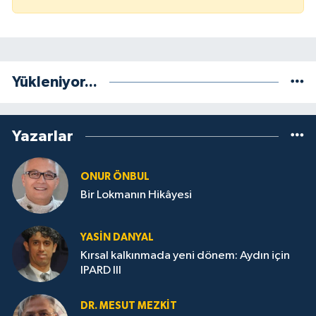
Yükleniyor...
Yazarlar
ONUR ÖNBUL
Bir Lokmanın Hikâyesi
YASIN DANYAL
Kırsal kalkınmada yeni dönem: Aydın için
IPARD III
DR. MESUT MEZKIT