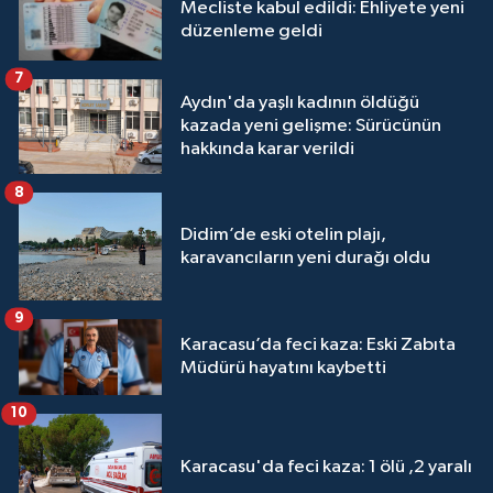
Mecliste kabul edildi: Ehliyete yeni
düzenleme geldi
7
Aydın'da yaşlı kadının öldüğü
kazada yeni gelişme: Sürücünün
hakkında karar verildi
8
Didim’de eski otelin plajı,
karavancıların yeni durağı oldu
9
Karacasu’da feci kaza: Eski Zabıta
Müdürü hayatını kaybetti
10
Karacasu'da feci kaza: 1 ölü ,2 yaralı