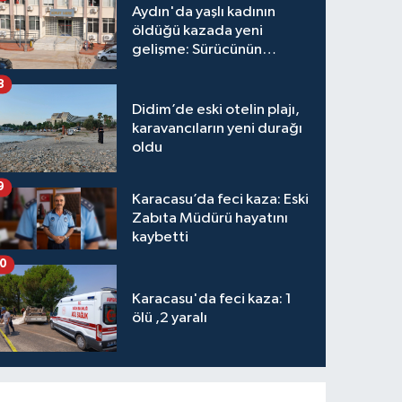
Aydın'da yaşlı kadının
öldüğü kazada yeni
gelişme: Sürücünün
hakkında karar verildi
8
Didim’de eski otelin plajı,
karavancıların yeni durağı
oldu
9
Karacasu’da feci kaza: Eski
Zabıta Müdürü hayatını
kaybetti
10
Karacasu'da feci kaza: 1
ölü ,2 yaralı