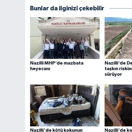
Bunlar da ilginizi çekebilir
Nazilli MHP’de mazbata
Nazilli’de 
heyecanı
taşkın riskin
sürüyor
Nazilli'de kötü kokunun
Nazilli’de ko