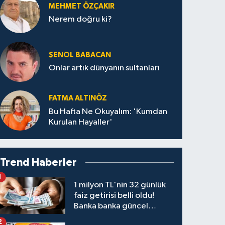
MEHMET ÖZÇAKIR
Nerem doğru ki?
ŞENOL BABACAN
Onlar artık dünyanın sultanları
FATMA ALTINÖZ
Bu Hafta Ne Okuyalım: 'Kumdan
Kurulan Hayaller'
Trend Haberler
1
1 milyon TL'nin 32 günlük
faiz getirisi belli oldu!
Banka banka güncel
kazanç tablosu
2