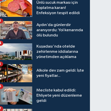
Ünlü sucuk markası için
toplatma kararı!
Enfeksiyon tespit edildi
3
Aydın’da günlerdir
aranıyordu: Yol kenarında
ölü bulundu
4
Kuşadası'nda otelde
zehirlenme iddialarına
yönetimden açıklama
5
Alkole dev zam geldi: İşte
yeni fiyatlar...
6
Mecliste kabul edildi:
Ehliyete yeni düzenleme
geldi
7