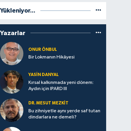
Yükleniyor...
Yazarlar
ONUR ÖNBUL
Bir Lokmanın Hikâyesi
YASIN DANYAL
Kırsal kalkınmada yeni dönem:
Aydın için IPARD III
DR. MESUT MEZKIT
Bu zihniyetle aynı yerde saf tutan
dindarlara ne demeli?