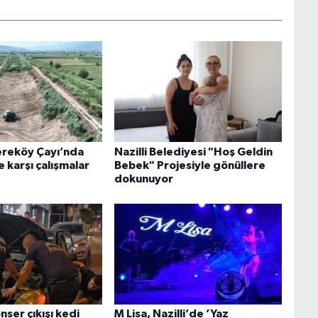
Dereköy Çayı’nda
Nazilli Belediyesi "Hoş Geldin
e karşı çalışmalar
Bebek" Projesiyle gönüllere
dokunuyor
nser çıkışı kedi
M Lisa, Nazilli’de ’Yaz