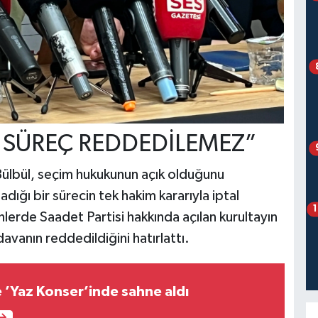
 SÜREÇ REDDEDİLEMEZ”
Bülbül, seçim hukukunun açık olduğunu
dığı bir sürecin tek hakim kararıyla iptal
erde Saadet Partisi hakkında açılan kurultayın
avanın reddedildiğini hatırlattı.
de ’Yaz Konser’inde sahne aldı