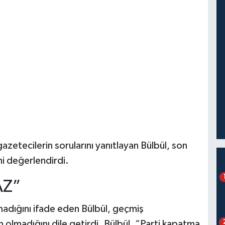
azetecilerin sorularını yanıtlayan Bülbül, son
 değerlendirdi.
AZ”
madığını ifade eden Bülbül, geçmiş
olmadığını dile getirdi. Bülbül, “Parti kapatma