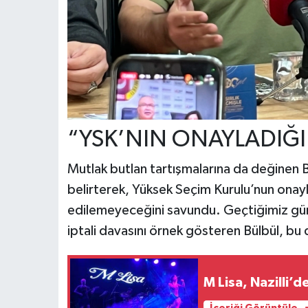
“YSK’NIN ONAYLADIĞI
Mutlak butlan tartışmalarına da değinen 
belirterek, Yüksek Seçim Kurulu’nun onayla
edilemeyeceğini savundu. Geçtiğimiz günl
iptali davasını örnek gösteren Bülbül, bu d
M Lisa, Nazilli’