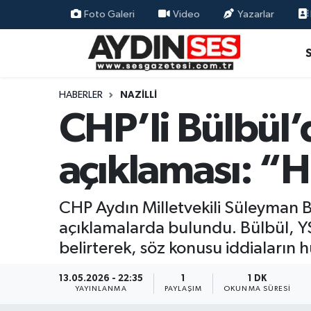
Foto Galeri
Video
Yazarlar
Asayiş
Aydın Nöbetçi Eczaneler
Gündem
Aydın Hava Durumu
HABERLER
NAZILLI
CHP’li Bülbül’
Siyaset
Aydin Namaz Vakitleri
açıklaması: “H
Ekonomi
Aydın Trafik Yoğunluk Haritası
Yaşam
Süper Lig Puan Durumu ve Fikstür
CHP Aydın Milletvekili Süleyman Bü
açıklamalarda bulundu. Bülbül, YS
Eğitim
Tüm Manşetler
belirterek, söz konusu iddiaların 
Kültür Sanat
Son Dakika Haberleri
13.05.2026 - 22:35
1
1 DK
YAYINLANMA
PAYLAŞIM
OKUNMA SÜRESI
Spor
Haber Arşivi