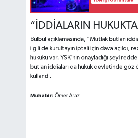
İçeriği Görüntüle
“İDDİALARIN HUKUKTA 
Bülbül açıklamasında, “Mutlak butlan iddia
ilgili de kurultayın iptali için dava açıldı,
hukuku var. YSK’nın onayladığı şeyi redd
butlan iddiaları da hukuk devletinde göz ö
kullandı.
Muhabir:
Ömer Araz