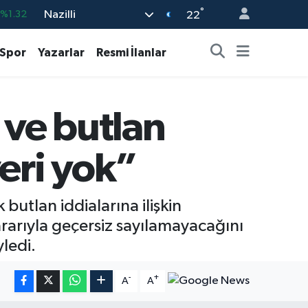
°
Nazilli
%0.08
22
-0.02
Spor
Yazarlar
Resmi İlanlar
%0.16
%4.44
 ve butlan
03
%11
%1.32
eri yok”
butlan iddialarına ilişkin
rarıyla geçersiz sayılamayacağını
ledi.
-
+
A
A