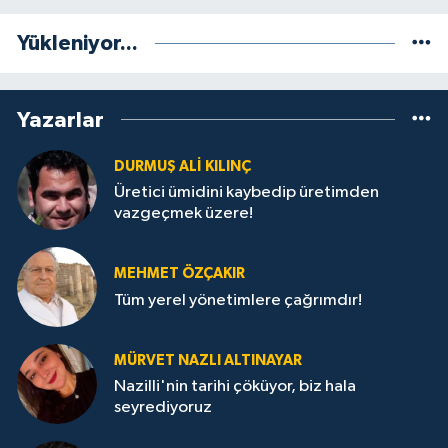
Yükleniyor...
Yazarlar
DURMUŞ ALI KILINÇ
Üretici ümidini kaybedip üretimden
vazgeçmek üzere!
MEHMET ÖZÇAKIR
Tüm yerel yönetimlere çağrımdır!
MÜRVET NAZLI ALTINAYAR
Nazilli'nin tarihi çöküyor, biz hala
seyrediyoruz