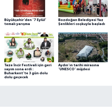
Büyükşehir’den ’7 Eylül’
Bozdoğan Belediyesi Yaz
temalı yarışma
Şenlikleri coşkuyla başladı
Taze İncir Festivali için geri
Aydın'ın tarihi mirasına
sayım sona erdi :
'UNESCO' müjdesi
Buharkent'te 3 gün dolu
dolu geçecek