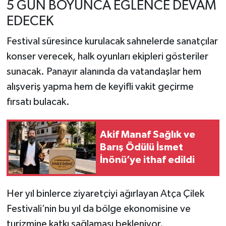
5 GÜN BOYUNCA EĞLENCE DEVAM
EDECEK
Festival süresince kurulacak sahnelerde sanatçılar
konser verecek, halk oyunları ekipleri gösteriler
sunacak. Panayır alanında da vatandaşlar hem
alışveriş yapma hem de keyifli vakit geçirme
fırsatı bulacak.
Akif Manaf Sağlık ve
Barış Ödülü İsmet
İnönü’ye ithaf edildi
Her yıl binlerce ziyaretçiyi ağırlayan Atça Çilek
Festivali’nin bu yıl da bölge ekonomisine ve
turizmine katkı sağlaması bekleniyor.