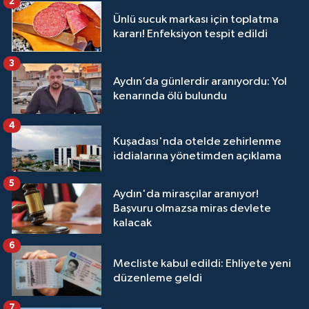
2
Ünlü sucuk markası için toplatma
kararı! Enfeksiyon tespit edildi
3
Aydın’da günlerdir aranıyordu: Yol
kenarında ölü bulundu
4
Kuşadası'nda otelde zehirlenme
iddialarına yönetimden açıklama
5
Aydın'da mirasçılar aranıyor!
Başvuru olmazsa miras devlete
kalacak
6
Mecliste kabul edildi: Ehliyete yeni
düzenleme geldi
7