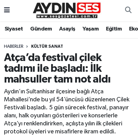
Asayiş
Aydın Nöbetçi Eczaneler
Siyaset
Gündem
Asayiş
Yaşam
Eğitim
Ek
Gündem
Aydın Hava Durumu
HABERLER
KÜLTÜR SANAT
Siyaset
Aydin Namaz Vakitleri
Atça’da festival çilek
tadımı ile başladı: İlk
Ekonomi
Aydın Trafik Yoğunluk Haritası
mahsuller tam not aldı
Yaşam
Süper Lig Puan Durumu ve Fikstür
Aydın’ın Sultanhisar ilçesine bağlı Atça
Mahallesi’nde bu yıl 54’üncüsü düzenlenen Çilek
Eğitim
Tüm Manşetler
Festivali başladı. 5 gün sürecek festival, panayır
alanı, halk oyunları gösterileri ve konserlerle
Kültür Sanat
Son Dakika Haberleri
Atça’yı renklendirirken, açılışta yılın ilk çilekleri
protokol üyeleri ve misafirlere ikram edildi.
Spor
Haber Arşivi