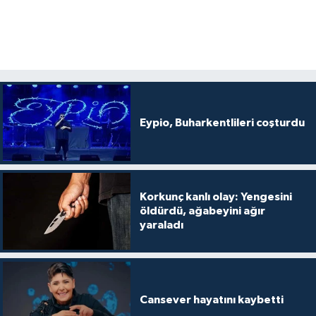
Eypio, Buharkentlileri coşturdu
Korkunç kanlı olay: Yengesini
öldürdü, ağabeyini ağır
yaraladı
Cansever hayatını kaybetti