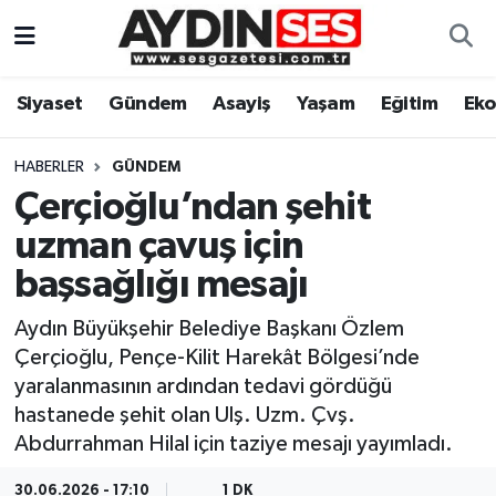
Asayiş
Aydın Nöbetçi Eczaneler
Siyaset
Gündem
Asayiş
Yaşam
Eğitim
Ek
Gündem
Aydın Hava Durumu
HABERLER
GÜNDEM
Siyaset
Aydin Namaz Vakitleri
Çerçioğlu’ndan şehit
uzman çavuş için
Ekonomi
Aydın Trafik Yoğunluk Haritası
başsağlığı mesajı
Yaşam
Süper Lig Puan Durumu ve Fikstür
Aydın Büyükşehir Belediye Başkanı Özlem
Çerçioğlu, Pençe-Kilit Harekât Bölgesi’nde
Eğitim
Tüm Manşetler
yaralanmasının ardından tedavi gördüğü
hastanede şehit olan Ulş. Uzm. Çvş.
Kültür Sanat
Son Dakika Haberleri
Abdurrahman Hilal için taziye mesajı yayımladı.
Spor
Haber Arşivi
30.06.2026 - 17:10
1 DK