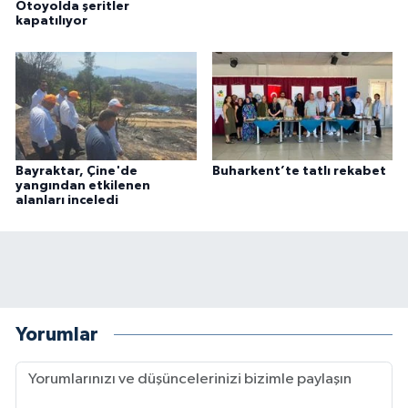
Otoyolda şeritler
kapatılıyor
Bayraktar, Çine'de
Buharkent’te tatlı rekabet
yangından etkilenen
alanları inceledi
Yorumlar