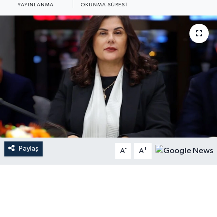
YAYINLANMA
OKUNMA SÜRESI
Paylaş
-
+
A
A