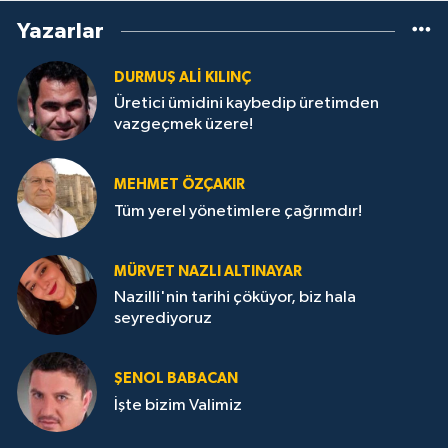
Yazarlar
DURMUŞ ALI KILINÇ
Üretici ümidini kaybedip üretimden
vazgeçmek üzere!
MEHMET ÖZÇAKIR
Tüm yerel yönetimlere çağrımdır!
MÜRVET NAZLI ALTINAYAR
Nazilli'nin tarihi çöküyor, biz hala
seyrediyoruz
ŞENOL BABACAN
İşte bizim Valimiz