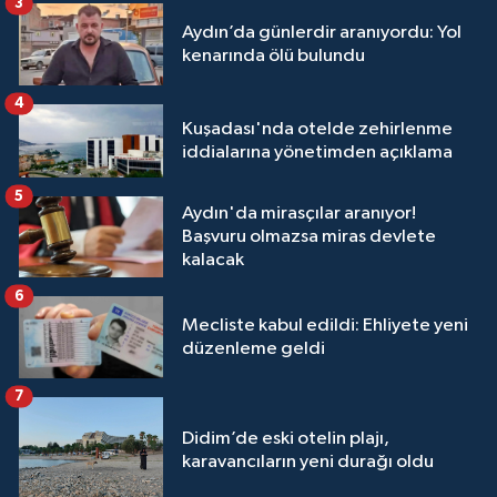
3
Aydın’da günlerdir aranıyordu: Yol
kenarında ölü bulundu
4
Kuşadası'nda otelde zehirlenme
iddialarına yönetimden açıklama
5
Aydın'da mirasçılar aranıyor!
Başvuru olmazsa miras devlete
kalacak
6
Mecliste kabul edildi: Ehliyete yeni
düzenleme geldi
7
Didim’de eski otelin plajı,
karavancıların yeni durağı oldu