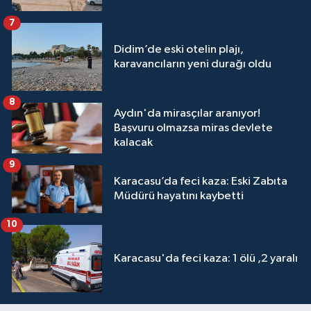
7
Didim’de eski otelin plajı,
karavancıların yeni durağı oldu
8
Aydın'da mirasçılar aranıyor!
Başvuru olmazsa miras devlete
kalacak
9
Karacasu’da feci kaza: Eski Zabıta
Müdürü hayatını kaybetti
10
Karacasu'da feci kaza: 1 ölü ,2 yaralı