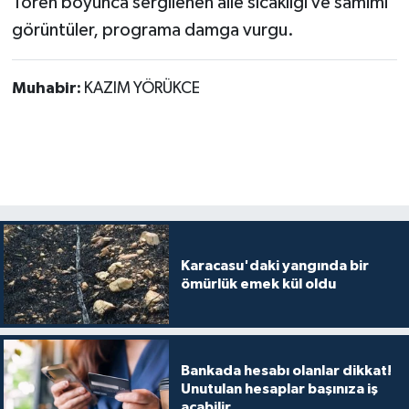
Tören boyunca sergilenen aile sıcaklığı ve samimi
görüntüler, programa damga vurgu.
Muhabir:
KAZIM YÖRÜKCE
Karacasu'daki yangında bir
ömürlük emek kül oldu
Bankada hesabı olanlar dikkat!
Unutulan hesaplar başınıza iş
açabilir