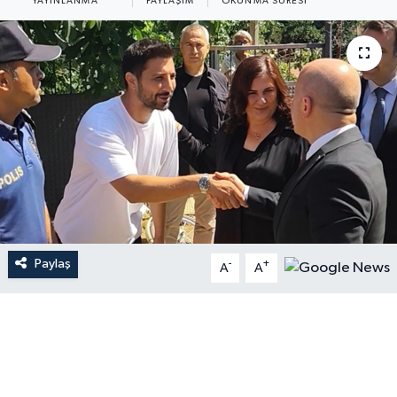
YAYINLANMA
PAYLAŞIM
OKUNMA SÜRESI
Paylaş
-
+
A
A