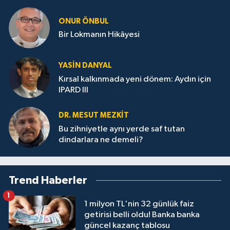
ONUR ÖNBUL
Bir Lokmanın Hikâyesi
YASIN DANYAL
Kırsal kalkınmada yeni dönem: Aydın için
IPARD III
DR. MESUT MEZKIT
Bu zihniyetle aynı yerde saf tutan
dindarlara ne demeli?
Trend Haberler
1
1 milyon TL'nin 32 günlük faiz
getirisi belli oldu! Banka banka
güncel kazanç tablosu