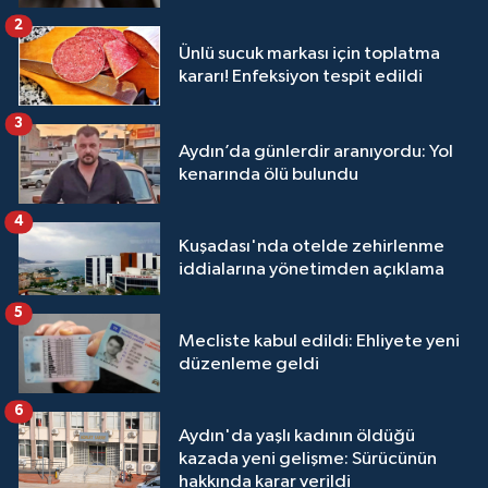
2
Ünlü sucuk markası için toplatma
kararı! Enfeksiyon tespit edildi
3
Aydın’da günlerdir aranıyordu: Yol
kenarında ölü bulundu
4
Kuşadası'nda otelde zehirlenme
iddialarına yönetimden açıklama
5
Mecliste kabul edildi: Ehliyete yeni
düzenleme geldi
6
Aydın'da yaşlı kadının öldüğü
kazada yeni gelişme: Sürücünün
hakkında karar verildi