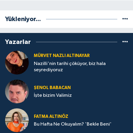
Yükleniyor...
Yazarlar
MÜRVET NAZLI ALTINAYAR
Nazilli'nin tarihi çöküyor, biz hala
seyrediyoruz
ŞENOL BABACAN
İşte bizim Valimiz
FATMA ALTINÖZ
Bu Hafta Ne Okuyalım? 'Bekle Beni'