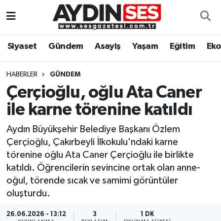
Asayiş
Aydın Nöbetçi Eczaneler
Siyaset
Gündem
Asayiş
Yaşam
Eğitim
Ek
Gündem
Aydın Hava Durumu
HABERLER
GÜNDEM
Siyaset
Aydin Namaz Vakitleri
Çerçioğlu, oğlu Ata Caner
ile karne törenine katıldı
Ekonomi
Aydın Trafik Yoğunluk Haritası
Aydın Büyükşehir Belediye Başkanı Özlem
Yaşam
Süper Lig Puan Durumu ve Fikstür
Çerçioğlu, Çakırbeyli İlkokulu'ndaki karne
törenine oğlu Ata Caner Çerçioğlu ile birlikte
Eğitim
Tüm Manşetler
katıldı. Öğrencilerin sevincine ortak olan anne-
oğul, törende sıcak ve samimi görüntüler
Kültür Sanat
Son Dakika Haberleri
oluşturdu.
Spor
Haber Arşivi
26.06.2026 - 13:12
3
1 DK