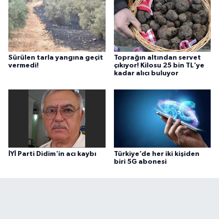
Sürülen tarla yangına geçit
Toprağın altından servet
vermedi!
çıkıyor! Kilosu 25 bin TL'ye
kadar alıcı buluyor
İYİ Parti Didim'in acı kaybı
Türkiye’de her iki kişiden
biri 5G abonesi