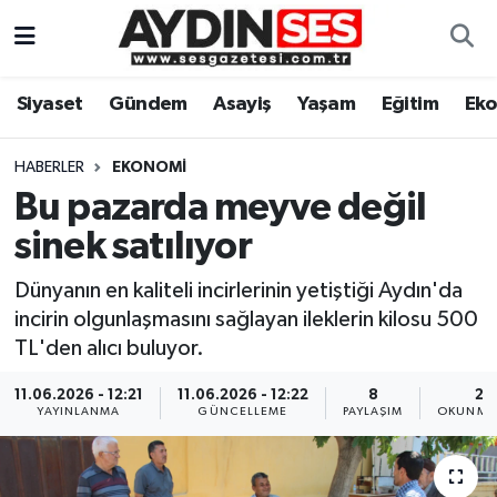
Asayiş
Aydın Nöbetçi Eczaneler
Siyaset
Gündem
Asayiş
Yaşam
Eğitim
Ek
Gündem
Aydın Hava Durumu
HABERLER
EKONOMI
Siyaset
Aydin Namaz Vakitleri
Bu pazarda meyve değil
sinek satılıyor
Ekonomi
Aydın Trafik Yoğunluk Haritası
Dünyanın en kaliteli incirlerinin yetiştiği Aydın'da
Yaşam
Süper Lig Puan Durumu ve Fikstür
incirin olgunlaşmasını sağlayan ileklerin kilosu 500
TL'den alıcı buluyor.
Eğitim
Tüm Manşetler
11.06.2026 - 12:21
11.06.2026 - 12:22
8
2 
YAYINLANMA
GÜNCELLEME
PAYLAŞIM
OKUNMA 
Kültür Sanat
Son Dakika Haberleri
Spor
Haber Arşivi