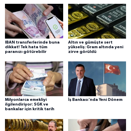
IBAN transferlerinde buna
Altın ve gümüşte sert
dikkat! Tek hata tüm
yükseliş: Gram altında yeni
paranızı götürebilir
zirve görüldü
Milyonlarca emekliyi
İş Bankası'nda Yeni Dönem
ilgilendiriyor: SGK ve
bankalar için kritik tarih