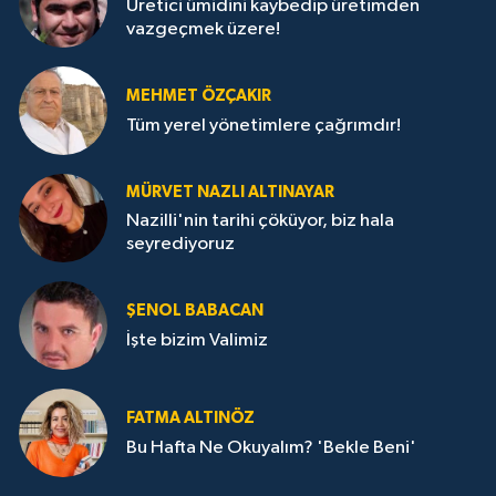
Üretici ümidini kaybedip üretimden
vazgeçmek üzere!
MEHMET ÖZÇAKIR
Tüm yerel yönetimlere çağrımdır!
MÜRVET NAZLI ALTINAYAR
Nazilli'nin tarihi çöküyor, biz hala
seyrediyoruz
ŞENOL BABACAN
İşte bizim Valimiz
FATMA ALTINÖZ
Bu Hafta Ne Okuyalım? 'Bekle Beni'