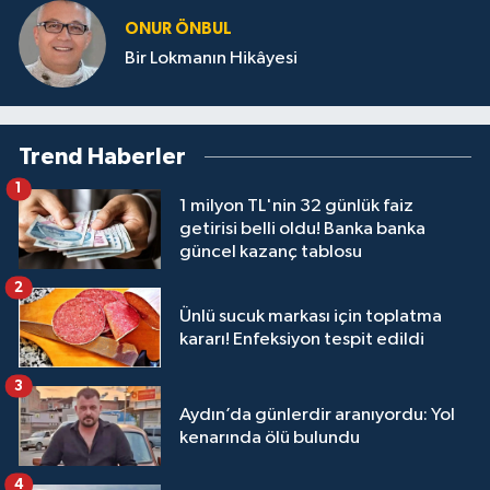
ONUR ÖNBUL
Bir Lokmanın Hikâyesi
Trend Haberler
1
1 milyon TL'nin 32 günlük faiz
getirisi belli oldu! Banka banka
güncel kazanç tablosu
2
Ünlü sucuk markası için toplatma
kararı! Enfeksiyon tespit edildi
3
Aydın’da günlerdir aranıyordu: Yol
kenarında ölü bulundu
4