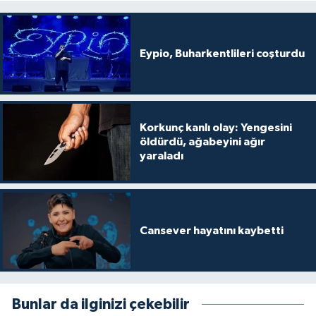
Eypio, Buharkentlileri coşturdu
Korkunç kanlı olay: Yengesini
öldürdü, ağabeyini ağır
yaraladı
Cansever hayatını kaybetti
Bunlar da ilginizi çekebilir