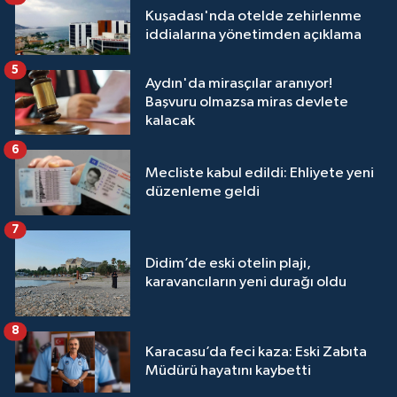
Kuşadası'nda otelde zehirlenme
iddialarına yönetimden açıklama
5
Aydın'da mirasçılar aranıyor!
Başvuru olmazsa miras devlete
kalacak
6
Mecliste kabul edildi: Ehliyete yeni
düzenleme geldi
7
Didim’de eski otelin plajı,
karavancıların yeni durağı oldu
8
Karacasu’da feci kaza: Eski Zabıta
Müdürü hayatını kaybetti