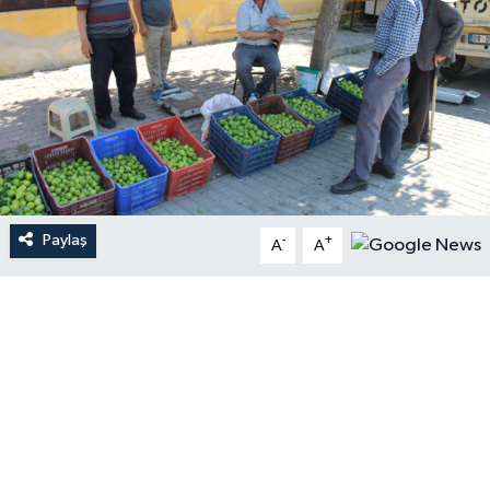
Paylaş
-
+
A
A